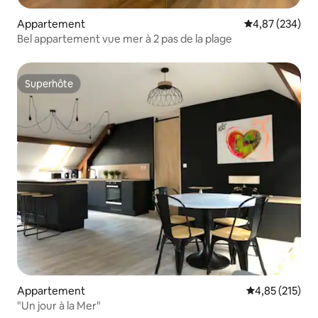
Appartement
Évaluation moy
4,87 (234)
Bel appartement vue mer à 2 pas de la plage
Superhôte
Superhôte
Appartement
Évaluation moy
4,85 (215)
"Un jour à la Mer"