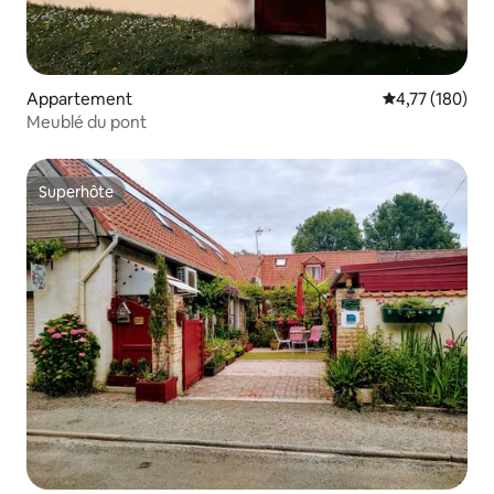
Appartement
Évaluation moy
4,77 (180)
Meublé du pont
Superhôte
Superhôte