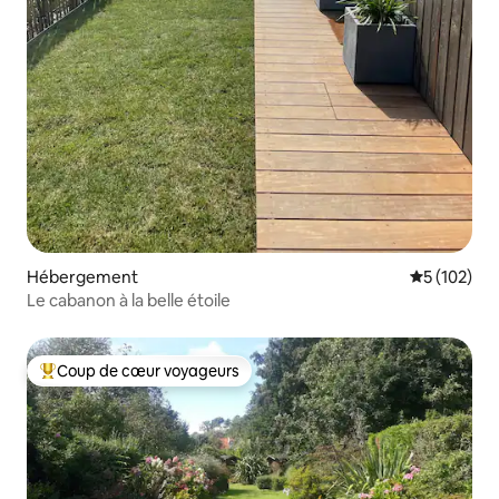
Hébergement
Évaluation 
5 (102)
Le cabanon à la belle étoile
Coup de cœur voyageurs
Coups de cœur voyageurs les plus appréciés