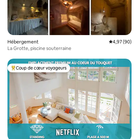
Hébergement
Évaluation mo
4,97 (90)
La Grotte, piscine souterraine
Coup de cœur voyageurs
Coups de cœur voyageurs les plus appréciés