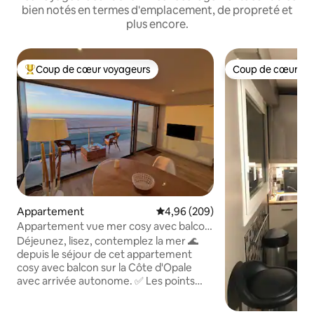
bien notés en termes d'emplacement, de propreté et
plus encore.
Coup de cœur voyageurs
Coup de cœur vo
Coups de cœur voyageurs les plus appréciés
Coup de cœur vo
Appartement
Évaluation moyenne sur la base 
4,96 (209)
Appartement vue mer cosy avec balcon
et garage
Déjeunez, lisez, contemplez la mer 🌊
depuis le séjour de cet appartement
cosy avec balcon sur la Côte d'Opale
avec arrivée autonome. ✅ Les points
forts 🌅Vue mer 180° 🪟 Grande baie
vitrée et balcon 6 m² 🚗Garage privatif (1