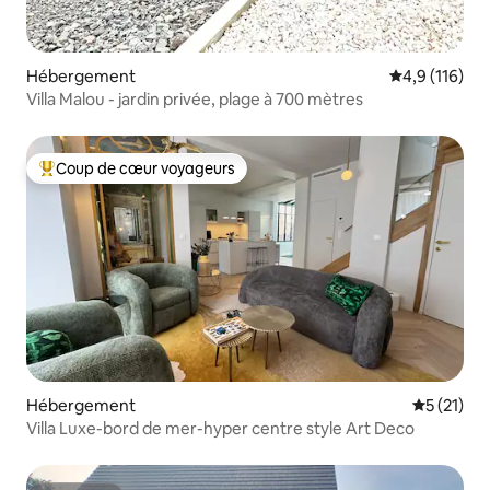
Hébergement
Évaluation mo
4,9 (116)
Villa Malou - jardin privée, plage à 700 mètres
Coup de cœur voyageurs
Coups de cœur voyageurs les plus appréciés
Hébergement
Évaluation
5 (21)
Villa Luxe-bord de mer-hyper centre style Art Deco