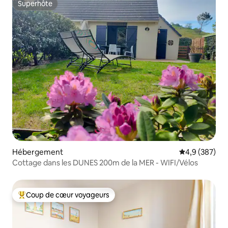
Superhôte
Superhôte
Hébergement
Évaluation mo
4,9 (387)
Cottage dans les DUNES 200m de la MER - WIFI/Vélos
Coup de cœur voyageurs
Coups de cœur voyageurs les plus appréciés