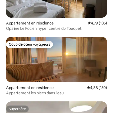
Appartement en résidence
Évaluation moy
4,79 (135)
Opaline Le Foc en hyper centre du Touquet
Coup de cœur voyageurs
Coup de cœur voyageurs
Appartement en résidence
Évaluation moy
4,88 (130)
Appartement les pieds dans l'eau
Superhôte
Superhôte