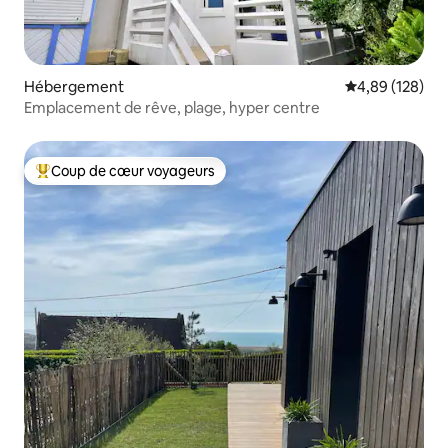
Hébergement
Évaluation moy
4,89 (128)
Emplacement de rêve, plage, hyper centre
Coup de cœur voyageurs
Coups de cœur voyageurs les plus appréciés