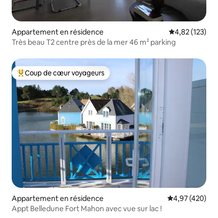
Appartement en résidence
Évaluation moy
4,82 (123)
Très beau T2 centre près de la mer 46 m² parking
Coup de cœur voyageurs
Coups de cœur voyageurs les plus appréciés
Appartement en résidence
Évaluation moy
4,97 (420)
Appt Belledune Fort Mahon avec vue sur lac !