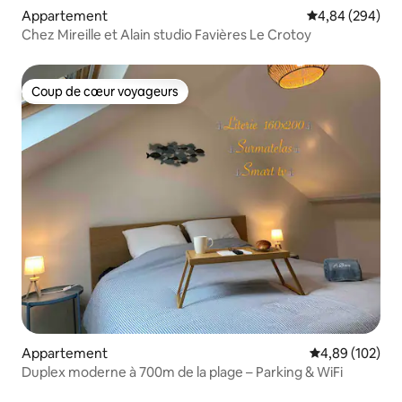
Appartement
Évaluation moy
4,84 (294)
Chez Mireille et Alain studio Favières Le Crotoy
Coup de cœur voyageurs
Coup de cœur voyageurs
Appartement
Évaluation moy
4,89 (102)
Duplex moderne à 700m de la plage – Parking & WiFi