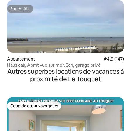
Superhôte
Superhôte
Appartement
Évaluation mo
4,9 (147)
Nausicaà, Apmt vue sur mer, 3ch, garage privé
Autres superbes locations de vacances à
proximité de Le Touquet
Coup de cœur voyageurs
Coup de cœur voyageurs