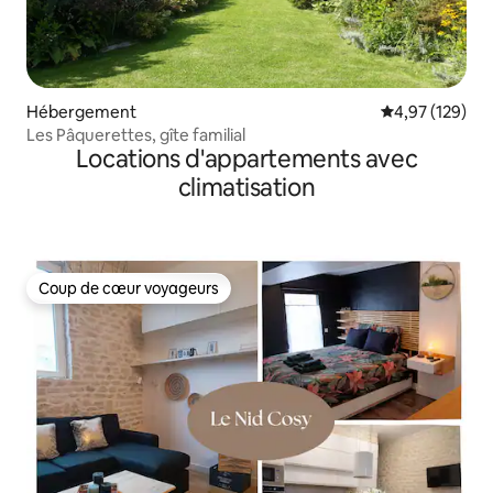
Hébergement
Évaluation moy
4,97 (129)
Les Pâquerettes, gîte familial
Locations d'appartements avec
climatisation
Coup de cœur voyageurs
Coup de cœur voyageurs