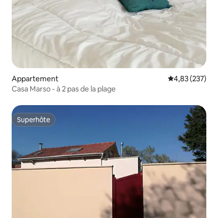
Appartement
Évaluation moy
4,83 (237)
Casa Marso - à 2 pas de la plage
Superhôte
Superhôte