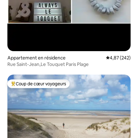
Appartement en résidence
Évaluation moy
4,87 (242)
Rue Saint-Jean,Le Touquet Paris Plage
Coup de cœur voyageurs
Coups de cœur voyageurs les plus appréciés