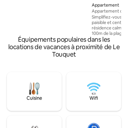
place) 📶Wifi +TV connecté
Appartement
✨Appartement rénové de 54 m², cosy et
Appartement cosy
lumineux, à la déco épurée. 🏖️Tout à
Simplifiez-vous la
pied : plage, commerces, restaurants,
paisible et centra
casino… et balade pour observer les
résidence calme et
phoques (selon les marées). 👶Bébé
100m de la plage, 
bienvenu : lit parapluie + chaise haute
Équipements populaires dans les
du marché , ce stu
sur place
fumeur, accueille
locations de vacances à proximité de Le
convertible , table
Touquet
équipée avec réfri
vaisselle, cafetière
électriques et mi
électrique. Salle 
lavabo, toilettes e
Bluetooth et un té
Cuisine
Wifi