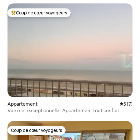
Coup de cœur voyageurs
Coups de cœur voyageurs les plus appréciés
Appartement
Évaluatio
5 (7)
Vue mer exceptionnelle- Appartement tout confort
Coup de cœur voyageurs
Coup de cœur voyageurs