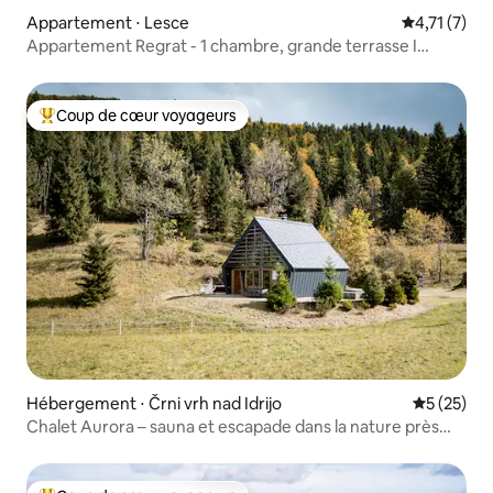
Appartement ⋅ Lesce
Évaluation 
4,71 (7)
Appartement Regrat - 1 chambre, grande terrasse I
centre
Coup de cœur voyageurs
Coups de cœur voyageurs les plus appréciés
Hébergement ⋅ Črni vrh nad Idrijo
Évaluation
5 (25)
Chalet Aurora – sauna et escapade dans la nature près
d'Idrija