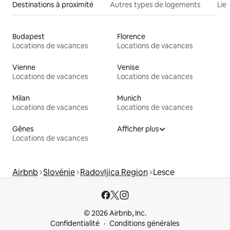
Destinations à proximité
Autres types de logements
Lie
Budapest
Florence
Locations de vacances
Locations de vacances
Vienne
Venise
Locations de vacances
Locations de vacances
Milan
Munich
Locations de vacances
Locations de vacances
Gênes
Afficher plus
Locations de vacances
Airbnb
Slovénie
Radovljica Region
Lesce
© 2026 Airbnb, Inc.
Confidentialité
Conditions générales