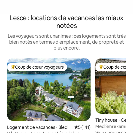
Lesce : locations de vacances les mieux
notées
Les voyageurs sont unanimes : ces logements sont très
bien notés en termes d'emplacement, de propreté et
plus encore.
Coup de cœur voyageurs
Coup de cœur 
Coups de cœur voyageurs les plus appréciés
Coups de cœur vo
Tiny house ⋅ Cerkl
njskem
Med Smrekami | Re
Logement de vacances ⋅ Bled
Évaluation moyenne sur la ba
5 (141)
spa de charme
Vivez une escapad