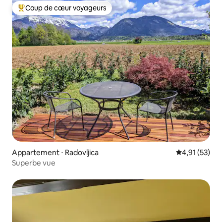
Coup de cœur voyageurs
Coups de cœur voyageurs les plus appréciés
Appartement ⋅ Radovljica
Évaluation mo
4,91 (53)
Superbe vue