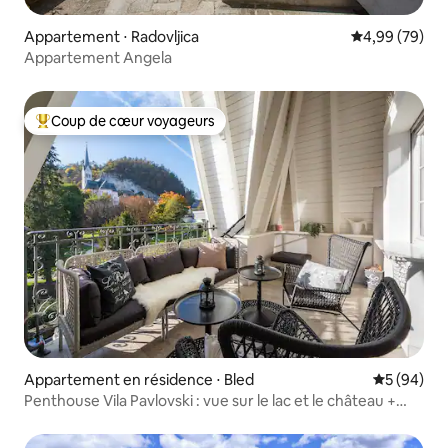
Appartement ⋅ Radovljica
Évaluation mo
4,99 (79)
Appartement Angela
Coup de cœur voyageurs
Coups de cœur voyageurs les plus appréciés
Appartement en résidence ⋅ Bled
Évaluation
5 (94)
Penthouse Vila Pavlovski : vue sur le lac et le château +
sauna