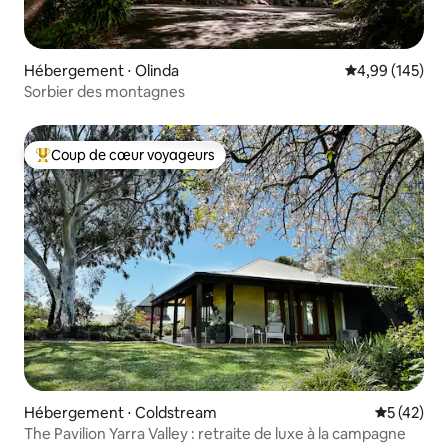
Hébergement ⋅ Olinda
Évaluation moy
4,99 (145)
Sorbier des montagnes
Coup de cœur voyageurs
Coups de cœur voyageurs les plus appréciés
Hébergement ⋅ Coldstream
Évaluation
5 (42)
The Pavilion Yarra Valley : retraite de luxe à la campagne