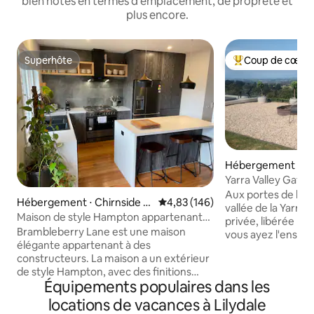
bien notés en termes d'emplacement, de propreté et
plus encore.
Superhôte
Coup de cœur 
Superhôte
Coups de cœur vo
Hébergement ⋅ Lil
Yarra Valley Gate
Aux portes de la ré
Hébergement ⋅ Chirnside P
Évaluation moyenne sur la base 
4,83 (146)
vallée de la Yarra, 
ark
Maison de style Hampton appartenant
privée, libérée po
aux constructeurs - Chirnside
Brambleberry Lane est une maison
vous ayez l'ensemb
élégante appartenant à des
pour vous. Elle est située sur 1 acre dans
constructeurs. La maison a un extérieur
une cour tranquill
de style Hampton, avec des finitions
auprès des invités
Équipements populaires dans les
intérieures modernes, notamment des
festival, des séjou
planchers de bois franc, des carreaux du
animaux de compa
locations de vacances à Lilydale
sol au plafond dans la salle de bain, une