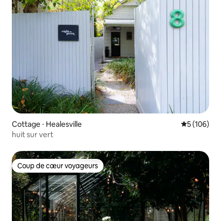
Cottage ⋅ Healesville
Évaluation 
5 (106)
huit sur vert
Coup de cœur voyageurs
Coup de cœur voyageurs