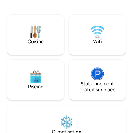
de vin et des explo
baignoire en pierre, des armoires en
Yarra. Située au sommet d'une colline
chêne américain, un grand four à gaz, de
qui offre la sérén
l'eau filtrée et un réfrigérateur à glaçons
sur la vallée de Ya
et bien plus encore. Il s'agit d'une toute
aménagée pour recevoir. 
nouvelle maison entièrement privée que
domestiques sont 
vous trouverez à l'arrière de ce qui était
compris l'accès au
le bloc d'origine. À seulement 7 minutes
paddock électrobr
Cuisine
Wifi
à pied du centre commercial de
Chirnside et à quelques minutes en
voiture de la vallée de la Yarra.
Stationnement
Piscine
gratuit sur place
Climatisation