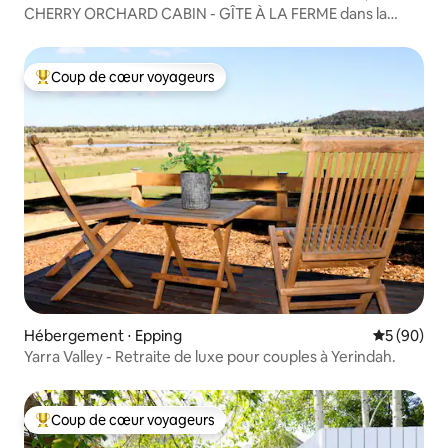
CHERRY ORCHARD CABIN - GÎTE À LA FERME dans la
Yarra Valley
Coup de cœur voyageurs
Coups de cœur voyageurs les plus appréciés
Hébergement ⋅ Epping
Évaluation
5 (90)
Yarra Valley - Retraite de luxe pour couples à Yerindah.
Coup de cœur voyageurs
Coups de cœur voyageurs les plus appréciés