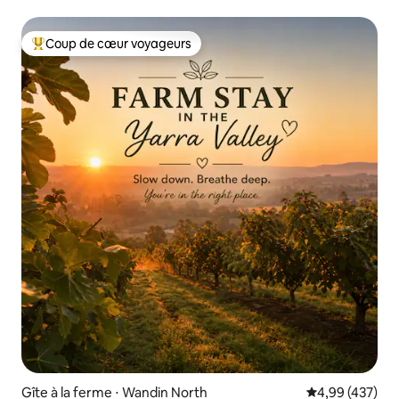
Coup de cœur voyageurs
Coups de cœur voyageurs les plus appréciés
Gîte à la ferme ⋅ Wandin North
Évaluation moy
4,99 (437)