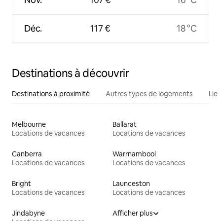
Déc.
117 €
18 °C
Destinations à découvrir
Destinations à proximité
Autres types de logements
Lie
Melbourne
Ballarat
Locations de vacances
Locations de vacances
Canberra
Warrnambool
Locations de vacances
Locations de vacances
Bright
Launceston
Locations de vacances
Locations de vacances
Jindabyne
Afficher plus