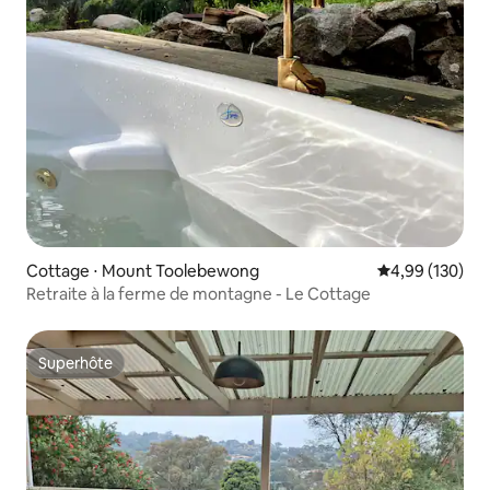
Cottage ⋅ Mount Toolebewong
Évaluation moy
4,99 (130)
Retraite à la ferme de montagne - Le Cottage
Superhôte
Superhôte