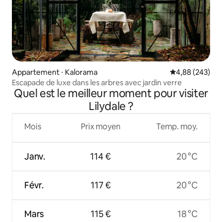
Appartement ⋅ Kalorama
Évaluation moy
4,88 (243)
Escapade de luxe dans les arbres avec jardin verre
Quel est le meilleur moment pour visiter
Lilydale ?
Mois
Prix moyen
Temp. moy.
Janv.
114 €
20 °C
Févr.
117 €
20 °C
Mars
115 €
18 °C