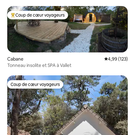
Coup de cœur voyageurs
Coups de cœur voyageurs les plus appréciés
Cabane
Évaluation moy
4,99 (123)
Tonneau insolite et SPA à Vallet
Coup de cœur voyageurs
Coup de cœur voyageurs