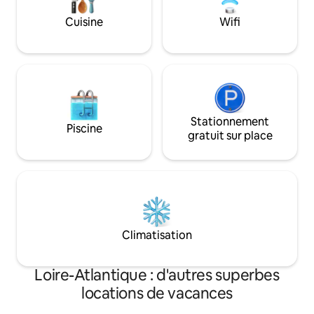
apparentes. 3 gîtes dans une ancienne
couples venus vivr
étable.
romantique.
Cuisine
Wifi
Stationnement
Piscine
gratuit sur place
Climatisation
Loire-Atlantique : d'autres superbes
locations de vacances