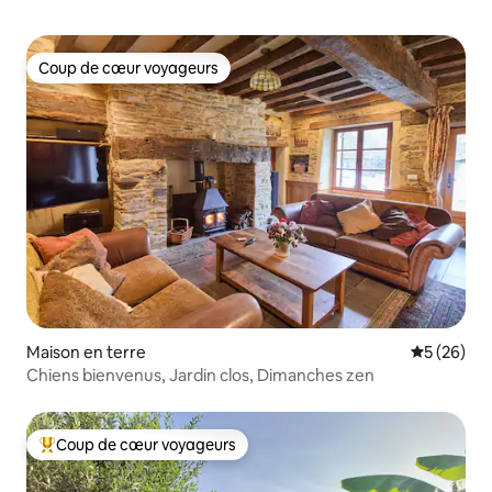
Coup de cœur voyageurs
Coup de cœur voyageurs
Maison en terre
Évaluation
5 (26)
Chiens bienvenus, Jardin clos, Dimanches zen
Coup de cœur voyageurs
Coups de cœur voyageurs les plus appréciés