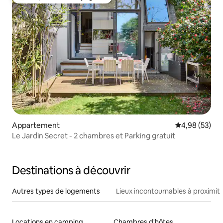
Coups de cœur voyageurs les plus appréciés
Appartement
Évaluation mo
4,98 (53)
Le Jardin Secret - 2 chambres et Parking gratuit
Destinations à découvrir
Autres types de logements
Lieux incontournables à proximit
Locations en camping
Chambres d'hôtes