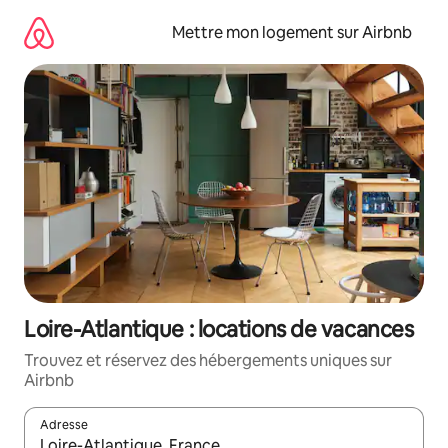
Aller
directement
Mettre mon logement sur Airbnb
au
contenu
Loire-Atlantique : locations de vacances
Trouvez et réservez des hébergements uniques sur
Airbnb
Adresse
Lorsque les résultats s'affichent, utilisez les flèches vers le hau