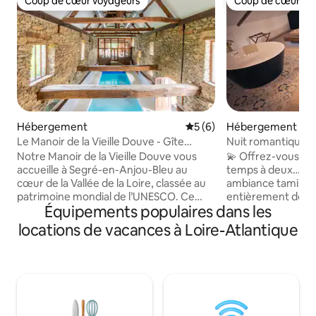
Coup de cœur voyageurs
Coup de cœur vo
Coup de cœur voyageurs
Coup de cœur vo
Hébergement
Évaluation moyenne sur la 
5 (6)
Hébergement
Le Manoir de la Vieille Douve - Gîte
Nuit romantique • 
Bramley
deux
Notre Manoir de la Vieille Douve vous
💫 Offrez-vous un
accueille à Segré-en-Anjou-Bleu au
temps à deux… Jacu
cœur de la Vallée de la Loire, classée au
ambiance tamisée
patrimoine mondial de l’UNESCO. Ce
entièrement dédié 
Équipements populaires dans les
véritable havre de paix sera le refuge
est pensé pour ral
idéal pour tous, intimiste pour les
vivre une soirée in
locations de vacances à Loire-Atlantique
amoureux en quête de ressourcement,
quotidien. Parfait pour une escapade
chaleureux et festif pour y partager des
romantique, un an
moments inoubliables en famille ou
surprise inoubliable. Intimité prése
entre amis. Le manoir du XVI siècle,
et séjour pensé po
entièrement restauré, allie le confort au
imaginé pour créer
charme des vieilles pierres et poutres
deux. ⭐ Noté 4,9/5 par plus de 280