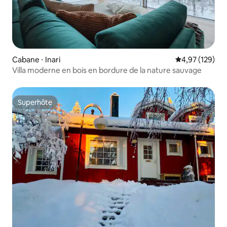
Cabane ⋅ Inari
Évaluation moy
4,97 (129)
Villa moderne en bois en bordure de la nature sauvage
Superhôte
Superhôte