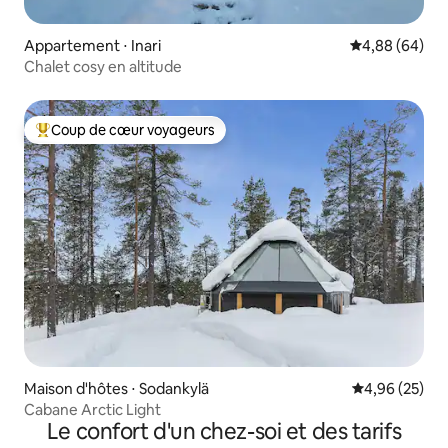
Appartement ⋅ Inari
Évaluation mo
4,88 (64)
Chalet cosy en altitude
Coup de cœur voyageurs
Coups de cœur voyageurs les plus appréciés
Maison d'hôtes ⋅ Sodankylä
Évaluation mo
4,96 (25)
Cabane Arctic Light
Le confort d'un chez-soi et des tarifs