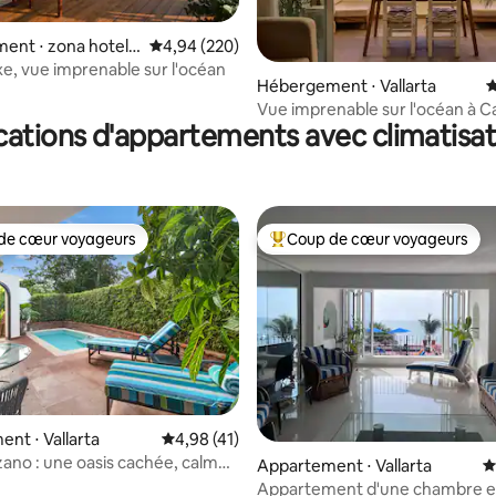
ent ⋅ zona hotele
Évaluation moyenne sur la base de 220 commen
4,94 (220)
erto Vallarta
uxe, vue imprenable sur l'océan
 la base de 123 commentaires : 4,79 sur 5
Hébergement ⋅ Vallarta
É
Vue imprenable sur l'océan à C
cations d'appartements avec climatisat
Miamela
de cœur voyageurs
Coup de cœur voyageurs
 cœur voyageurs les plus appréciés
Coups de cœur voyageurs les p
r la base de 111 commentaires : 4,9 sur 5
nt ⋅ Vallarta
Évaluation moyenne sur la base de 41 comme
4,98 (41)
zano : une oasis cachée, calme
Appartement ⋅ Vallarta
É
nte
Appartement d'une chambre e