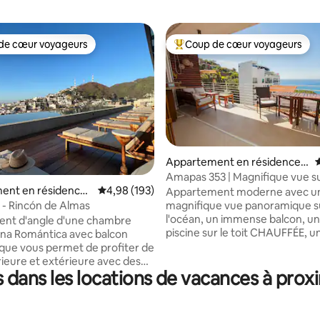
de cœur voyageurs
Coup de cœur voyageurs
 cœur voyageurs les plus appréciés
Coups de cœur voyageurs les p
Appartement en résidence ⋅
É
la base de 199 commentaires : 4,97 sur 5
Vallarta
Amapas 353 | Magnifique vue su
ent en résidence ⋅
Évaluation moyenne sur la base de 193 commen
4,98 (193)
| Piscine sur le toit + salle de spo
Appartement moderne avec u
x - Rincón de Almas
magnifique vue panoramique s
l'océan, un immense balcon, un
ent d'angle d'une chambre
piscine sur le toit CHAUFFÉE, un
ona Romántica avec balcon
sport, une buanderie dans la sui
ue vous permet de profiter de
à Amapas 353, l'un des bâtiment
érieure et extérieure avec des
dans les locations de vacances à prox
populaires de la vieille ville/Zon
trées coulissantes entièrement
Romántica, nous sommes à se
les. Équipé d'une cuisine
un pâté de maisons du bord de 
, d'une machine Nespresso,
adjacent à la scène de plage a
vision, d'un Sonos, de stores