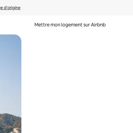
ue d'origine
Mettre mon logement sur Airbnb
sant glisser.