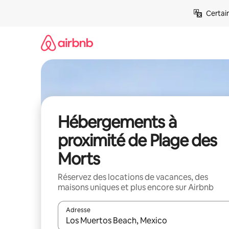
Aller
Certai
directement
au
contenu
Hébergements à
proximité de Plage des
Morts
Réservez des locations de vacances, des
maisons uniques et plus encore sur Airbnb
Adresse
Lorsque les résultats s'affichent, utilisez les flèc