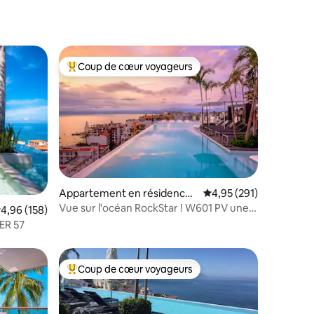
Coup de cœur voyageurs
lus appréciés
Coups de cœur voyageurs les plus appréciés
Appartement en résidence ⋅
Évaluation moyenne sur
4,95 (291)
Vallarta
Vue sur l'océan RockStar ! W601 PV une
ntaires : 4,97 sur 5
valuation moyenne sur la base de 158 commentaires : 4,96 sur 5
4,96 (158)
suite de Will Gorges
ER 57
Coup de cœur voyageurs
Coups de cœur voyageurs les plus appréciés