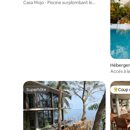
Casa Mojo - Piscine surplombant le
terrain de golf Marina
Hébergeme
Accès à la
gastrono
Superhôte
Coup 
Superhôte
Coups de