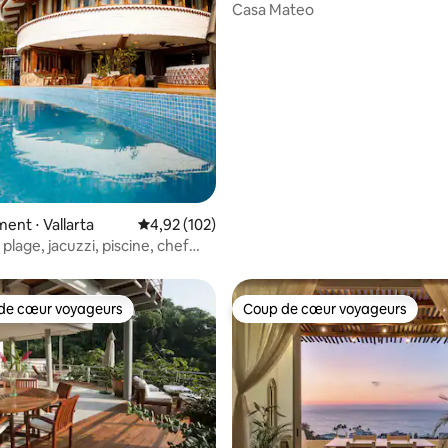
Casa Mateo
nt ⋅ Vallarta
Évaluation moyenne sur la base de 102 comme
4,92 (102)
 plage, jacuzzi, piscine, chef
mique
de cœur voyageurs
Coup de cœur voyageurs
 cœur voyageurs les plus appréciés
Coup de cœur voyageurs