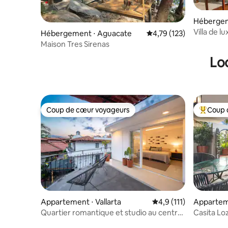
Hébergem
ra sur, Pu
Villa de l
Hébergement ⋅ Aguacate
Évaluation moyenne sur
4,79 (123)
Maison Tres Sirenas
Lo
Coup de cœur voyageurs
Coup 
Coup de cœur voyageurs
Coups de
Appartement ⋅ Vallarta
Évaluation moyenne su
4,9 (111)
Apparteme
Quartier romantique et studio au centre-
Casita Lo
ville
et luxuria