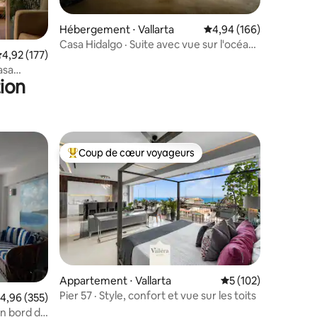
taires : 4,94 sur 5
Hébergement ⋅ Vallarta
Évaluation moyenne sur
4,94 (166)
Casa Hidalgo · Suite avec vue sur l'océan
valuation moyenne sur la base de 177 commentaires : 4,92 sur 5
4,92 (177)
+ Jacuzzi privé
asa
ion
Coup de cœur voyageurs
lus appréciés
Coups de cœur voyageurs les plus appréciés
ntaires : 4,98 sur 5
Appartement ⋅ Vallarta
Évaluation moyenne 
5 (102)
Pier 57 · Style, confort et vue sur les toits
valuation moyenne sur la base de 355 commentaires : 4,96 sur 5
4,96 (355)
n bord de