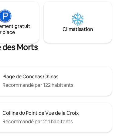
tout : restaurants, vie nocturne et plage
☞ Sauna, hammam et salle de sport
 pour les
entièrement équipée ☞ Wifi ultra-rapide
PÉ
164 Mbps ☞ Lit king size pour un sommeil
rtement
de qualité ☞ Serviettes de plage incluses
ement gratuit
adaptées
Climatisation
☞ Immeuble sécurisé 24h/24 ★
r place
nternet
« Emplacement imbattable avec vue
uvegarde
imprenable » 📅 Dates populaires : elles
e des Morts
partent vite ; réservez à l'avance
Plage de Conchas Chinas
Recommandé par 122 habitants
Colline du Point de Vue de la Croix
Recommandé par 211 habitants