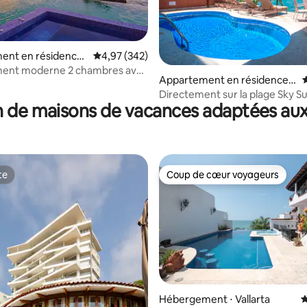
ent en résidence
Évaluation moyenne sur la base de 342 commen
4,97 (342)
ent moderne 2 chambres avec
 la base de 211 commentaires : 4,99 sur 5
Appartement en résidence ⋅
É
r le toit et vue sur l'océan
Vallarta
Directement sur la plage Sky Su
 de maisons de vacances adaptées aux
te
Coup de cœur voyageurs
te
Coup de cœur voyageurs
 la base de 122 commentaires : 4,82 sur 5
Hébergement ⋅ Vallarta
É