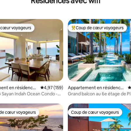
Résidences avec wifi
 cœur voyageurs
Coup de cœur voyageurs
 cœur voyageurs
Coups de cœur voyageurs les p
sur la base de 124 commentaires : 5 sur 5
ent en résidence ⋅
Évaluation moyenne sur la base de 159 comme
4,97 (159)
Appartement en résidence ⋅
É
Vallarta
Sayan Indah Ocean Condo -
Grand balcon au 6e étage de PI
antique #B
de cœur voyageurs
Coup de cœur voyageurs
 cœur voyageurs les plus appréciés
Coup de cœur voyageurs