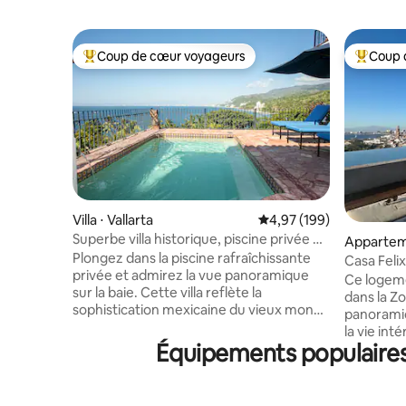
Coup de cœur voyageurs
Coup 
Coups de cœur voyageurs les plus appréciés
Coups de
Villa ⋅ Vallarta
Évaluation moyenne sur 
4,97 (199)
Superbe villa historique, piscine privée et
Appartem
vue à 20°
Plongez dans la piscine rafraîchissante
Vallarta
Casa Feli
privée et admirez la vue panoramique
Ce logem
sur la baie. Cette villa reflète la
dans la Z
sophistication mexicaine du vieux monde
panoramiq
avec des poutres apparentes en bois,
la vie int
des carreaux peints à la main et des
Équipements populaires 
portes vi
antiquités coloniales aux côtés
rétractab
d'équipements contemporains. Notre
complète
villa se trouve en haut d'une crête de
d'une télé