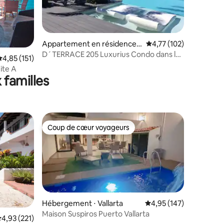
taires : 4,97 sur 5
Appartement en résidence ⋅
Évaluation moyenne sur
4,77 (102)
Vallarta
D´TERRACE 205 Luxurius Condo dans la
valuation moyenne sur la base de 151 commentaires : 4,85 sur 5
4,85 (151)
zone romantique PV
ite A
 familles
Coup de cœur voyageurs
Coup de cœur voyageurs
Hébergement ⋅ Vallarta
Évaluation moyenne sur
4,95 (147)
Maison Suspiros Puerto Vallarta
valuation moyenne sur la base de 221 commentaires : 4,93 sur 5
4,93 (221)