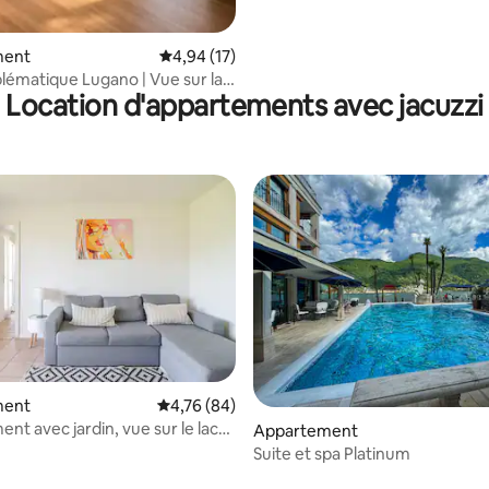
ment
Évaluation moyenne sur la base de 17 comme
4,94 (17)
lématique Lugano | Vue sur la
Location d'appartements avec jacuzzi
| Parking gratuit
r la base de 22 commentaires : 4,91 sur 5
ment
Évaluation moyenne sur la base de 84 commen
4,76 (84)
nt avec jardin, vue sur le lac
Appartement
Suite et spa Platinum