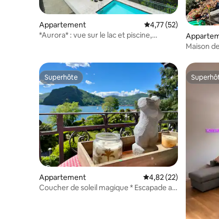
Appartement
Évaluation moyenne su
4,77 (52)
*Aurora* : vue sur le lac et piscine,
Apparte
parking et jardin privé
Maison de
Superhôte
Superhô
Superhôte
Superhô
Appartement
Évaluation moyenne su
4,82 (22)
Coucher de soleil magique * Escapade au
bord du lac