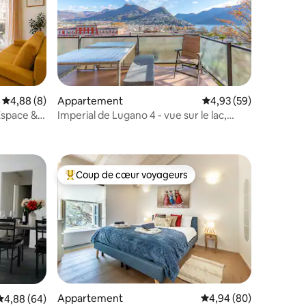
Évaluation moyenne sur la base de 8 commentaires : 4,88 sur 5
4,88 (8)
Appartement
Évaluation moyenne su
4,93 (59)
Espace &
Imperial de Lugano 4 - vue sur le lac,
ntaires : 4,97 sur 5
derrière la gare
Coup de cœur voyageurs
Coups de cœur voyageurs les plus appréciés
ntaires : 4,92 sur 5
Appartement
Évaluation moyenne su
4,94 (80)
Évaluation moyenne sur la base de 64 commentaires : 4,88 sur 5
4,88 (64)