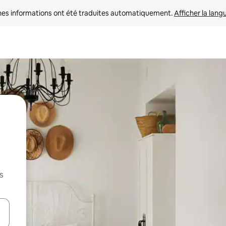
nes informations ont été traduites automatiquement. 
Afficher la lang
s
hes vers le haut et vers le bas pour les parcourir ou en appuyant et en fai