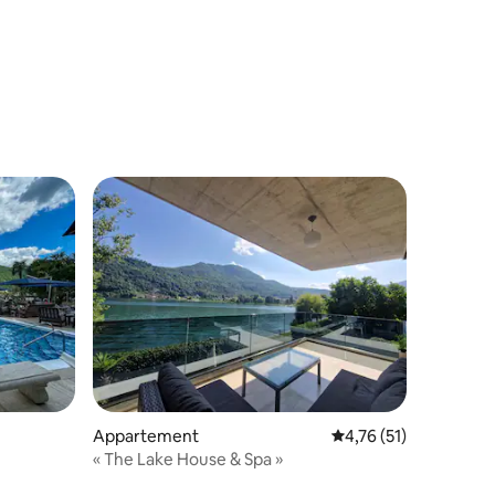
ntaires : 4,94 sur 5
taires : 4,76 sur 5
Appartement
Évaluation moyenne su
4,76 (51)
« The Lake House & Spa »