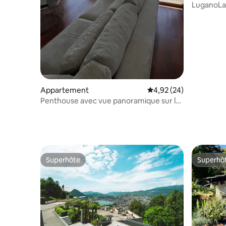
LuganoLak
Appartement
Évaluation moyenne sur
4,92 (24)
Penthouse avec vue panoramique sur le
lac – deux chambres
Superhôte
Superhô
Superhôte
Superhô