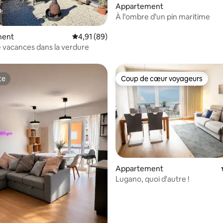
Appartement
À l’ombre d’un pin maritime
r la base de 52 commentaires : 4,77 sur 5
ment
Évaluation moyenne sur la base de 89 comme
4,91 (89)
 vacances dans la verdure
te
Coup de cœur voyageurs
te
Coup de cœur voyageurs
Appartement
Lugano, quoi d'autre !
r la base de 22 commentaires : 4,82 sur 5