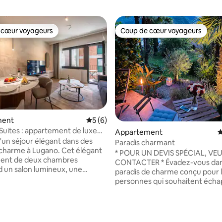
 cœur voyageurs
Coup de cœur voyageurs
 cœur voyageurs
Coup de cœur voyageurs
ment
Évaluation moyenne sur la base de 6 co
5 (6)
Suites : appartement de luxe
Appartement
É
hambres - climatisation
d'un séjour élégant dans des
Paradis charmant
 charme à Lugano. Cet élégant
* POUR UN DEVIS SPÉCIAL, VE
ent de deux chambres
CONTACTER * Évadez-vous dans un
un salon lumineux, une
paradis de charme conçu pour 
ntièrement équipée, 2 salles de
personnes qui souhaitent écha
intérieurs confortables et un
leur routine quotidienne ou les
erne et raffiné ; il est idéal
la recherche d'une escapade
ouples, les voyageurs d'affaires
romantique. Avec une vue imp
 la base de 161 commentaires : 4,86 sur 5
ites familles. Situé dans un
sur le Lage, ce joyau donne acc