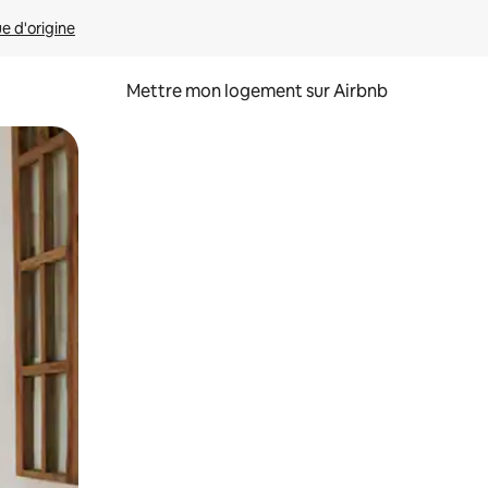
ue d'origine
Mettre mon logement sur Airbnb
sant glisser.