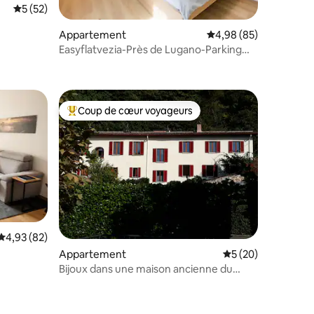
Évaluation moyenne sur la base de 52 commentaires : 5 sur 5
5 (52)
Appartement
Évaluation moyenne su
4,98 (85)
Easyflatvezia-Près de Lugano-Parking
ntaires : 4,91 sur 5
gratuit et sécurisé
Coup de cœur voyageurs
Coups de cœur voyageurs les plus appréciés
Évaluation moyenne sur la base de 82 commentaires : 4,93 sur 5
4,93 (82)
Appartement
Évaluation moyenne
5 (20)
Bijoux dans une maison ancienne du
Tessin