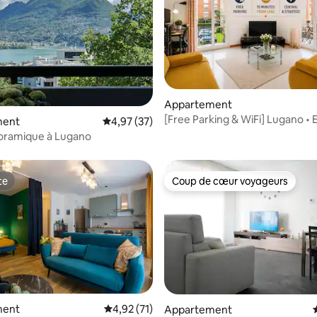
 sur la base de 22 commentaires : 5 sur 5
Appartement
[Free Parking & WiFi] Lugano • 
ment
Évaluation moyenne sur la base de 37 comme
4,97 (37)
Confort
noramique à Lugano
te
Coup de cœur voyageurs
te
Coup de cœur voyageurs
ment
Évaluation moyenne sur la base de 71 comme
4,92 (71)
Appartement