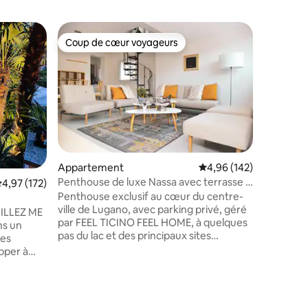
Apparte
Coup de cœur voyageurs
Coup de
Coup de cœur voyageurs
Coup de
Apparteme
et la mon
Studio - 
meublé av
Internet 
manger, l
canapé, t
Armoire,
rangemen
équipée a
mmentaires : 5 sur 5
Appartement
Évaluation moyenne sur
4,96 (142)
à induct
Penthouse de luxe Nassa avec terrasse à
valuation moyenne sur la base de 172 commentaires : 4,97 sur 5
4,97 (172)
une machi
Lugano
Penthouse exclusif au cœur du centre-
verres, c
ville de Lugano, avec parking privé, géré
d'eau av
UILLEZ ME
par FEEL TICINO FEEL HOME, à quelques
miroir. Li
pas du lac et des principaux sites
torchons 
les
touristiques. Équipé de tout le confort et
jardin av
pper à
d'une terrasse panoramique sur les
 couples à
montagnes autour de Lugano et avec
vue sur le lac. Un séjour enchanteur vous
renable
attend avec tous les services à votre
ès à une