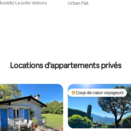
eside| La suite Velours
Urban Flat
 la base de 24 commentaires : 4,92 sur 5
Locations d'appartements privés
te
Coup de cœur voyageurs
te
Coups de cœur voyageurs les p