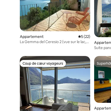
Appartement
Évaluation moyenne
5 (22)
La Gemma del Ceresio 2 (vue sur le lac,
Apparte
parking gratuit)
Suite pa
Coup de cœur voyageurs
Superhô
Coup de cœur voyageurs
Superhô
Apparte