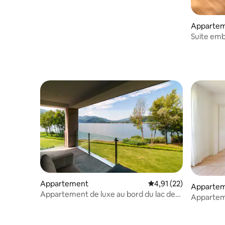
Apparte
Suite emb
montagne 
Appartement
Évaluation moyenne su
4,91 (22)
Apparte
Appartement de luxe au bord du lac de
Apparteme
Lugano
et jacuzzi