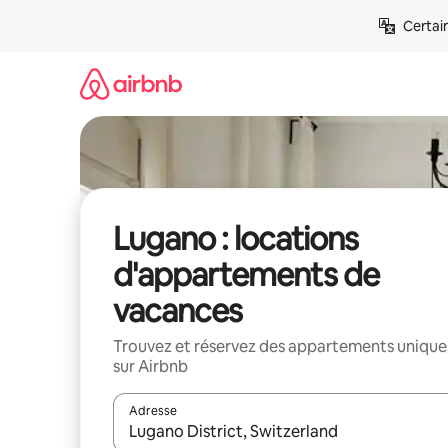
Aller
Certai
directement
au
contenu
Lugano : locations
d'appartements de
vacances
Trouvez et réservez des appartements unique
sur Airbnb
Adresse
Lorsque les résultats s'affichent, utilisez les flèc