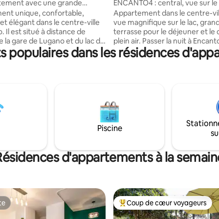
rtement avec une grande
ENCANTO4 : central, vue sur le 
au cœur de Lugano
parking inclus
nt unique, confortable,
Appartement dans le centre-vil
t élégant dans le centre-ville
vue magnifique sur le lac, gran
 Il est situé à distance de
terrasse pour le déjeuner et le 
 la gare de Lugano et du lac de
plein air. Passer la nuit à Encant
 populaires dans les résidences d'app
c les restaurants, les bars et
pour le client une expérience
ques à deux pas. Profitez de
accueillante et inoubliable ! Vo
it déjeuner ou de vos boissons
3 minutes à pied des rues du ce
rrasse dans un environnement
environ 400 mètres de la gare 
ble. Il dispose de tout ce dont
Lugano. Si vous arrivez en voit
 besoin pour profiter de votre
disposerez gratuitement d'une
cuisine entièrement équipée,
parking ( pas de fourgonnettes
café et lave-vaisselle, salle de
minibus) à l'intérieur de la copr
Stationn
 douche, armoires, rideaux,
évitant ainsi de payer d'énorme
Piscine
su
eurs, lit confortable et canapé-
pour les parkings payants. NL
Résidences d'appartements à la semain
te
Coup de cœur voyageurs
te
Coups de cœur voyageurs les p