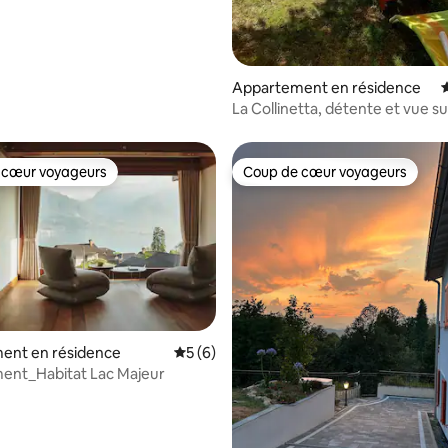
Appartement en résidence
É
La Collinetta, détente et vue sur
 cœur voyageurs
Coup de cœur voyageurs
 cœur voyageurs
Coup de cœur voyageurs
r la base de 26 commentaires : 4,77 sur 5
ent en résidence
Évaluation moyenne sur la base de 6 co
5 (6)
ent_Habitat Lac Majeur