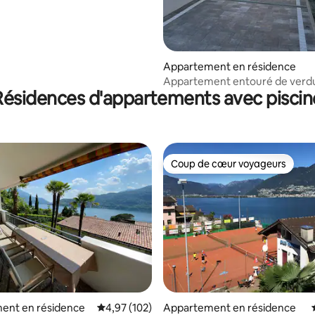
Appartement en résidence
Appartement entouré de verd
Résidences d'appartements avec piscin
Carona
Coup de cœur voyageurs
Coup de cœur voyageurs
ent en résidence
Évaluation moyenne sur la base de 102 comme
4,97 (102)
Appartement en résidence