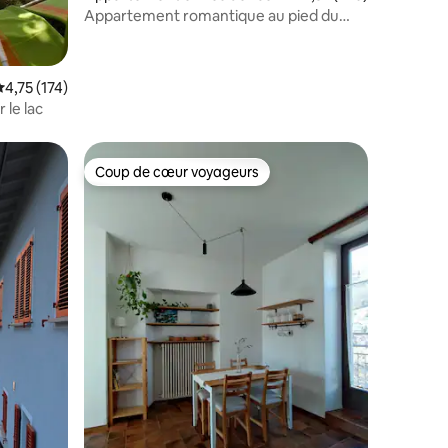
Appartement romantique au pied du
mont Bré
valuation moyenne sur la base de 174 commentaires : 4,75 sur 5
4,75 (174)
 le lac
Coup de cœur voyageurs
Coup de cœur voyageurs
mmentaires : 5 sur 5