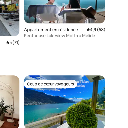
Appartement en résidence
Évaluation moyenne s
4,9 (68)
Penthouse Lakeview Motta à Melide
ntaires : 4,74 sur 5
Évaluation moyenne sur la base de 71 commentaires : 5 sur 5
5 (71)
Coup de cœur voyageurs
lus appréciés
Coup de cœur voyageurs