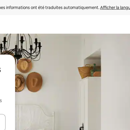
nes informations ont été traduites automatiquement. 
Afficher la lang
s
s
hes vers le haut et vers le bas pour les parcourir ou en appuyant et en fai