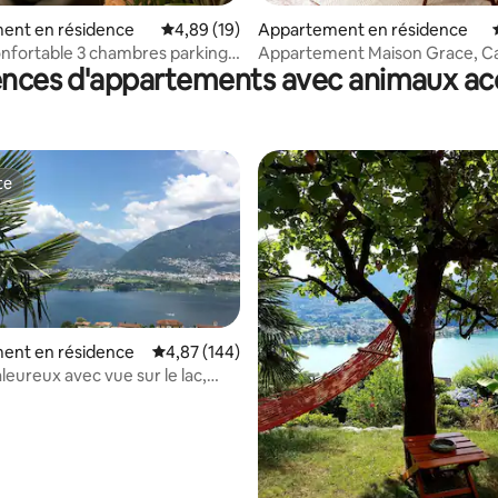
 sur la base de 31 commentaires : 5 sur 5
ent en résidence
Évaluation moyenne sur la base de 19 comme
4,89 (19)
Appartement en résidence
nfortable 3 chambres parking
Appartement Maison Grace, Ca
ences d'appartements avec animaux ac
te
te
ent en résidence
Évaluation moyenne sur la base de 144 commen
4,87 (144)
leureux avec vue sur le lac,
s indépendantes
la base de 185 commentaires : 4,69 sur 5