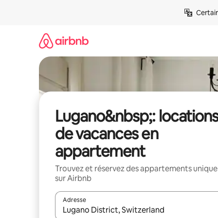
Aller
Certai
directement
au
contenu
Lugano&nbsp;: location
de vacances en
appartement
Trouvez et réservez des appartements unique
sur Airbnb
Adresse
Lorsque les résultats s'affichent, utilisez les flèc