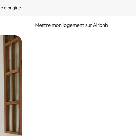
ue d'origine
Mettre mon logement sur Airbnb
sant glisser.