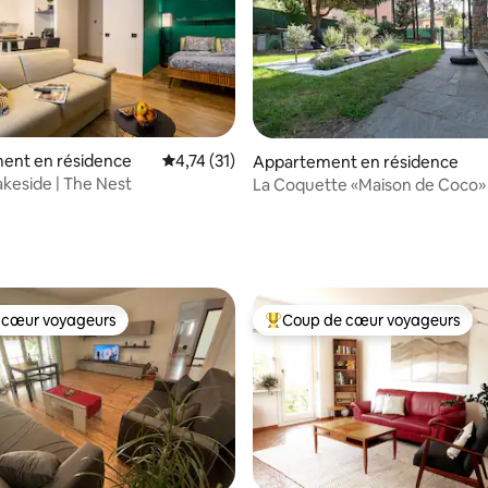
ent en résidence
Évaluation moyenne sur la base de 31 comme
4,74 (31)
Appartement en résidence
keside | The Nest
La Coquette «Maison de Coco»
 la base de 221 commentaires : 4,95 sur 5
 cœur voyageurs
Coup de cœur voyageurs
 cœur voyageurs
Coups de cœur voyageurs les p