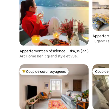
Appartem
Lugano La
Appartement en résidence
Évaluation moyenne sur
4,95 (221)
Art Home Beni : grand style et vue
imprenable
Coup de cœur voyageurs
Coup de
Coups de cœur voyageurs les plus appréciés
Coup de