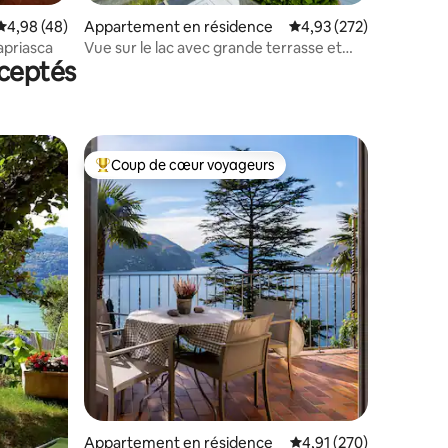
ntaires : 4,89 sur 5
Évaluation moyenne sur la base de 48 commentaires : 4,98 sur 5
4,98 (48)
Appartement en résidence
Évaluation moyenne sur
4,93 (272)
priasca
Vue sur le lac avec grande terrasse et
ceptés
parking
Coup de cœur voyageurs
Coups de cœur voyageurs les plus appréciés
taires : 4,87 sur 5
Appartement en résidence
Évaluation moyenne sur
4,91 (270)