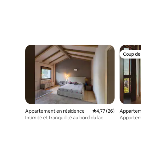
Coup de
Coup de
Appartement en résidence
Évaluation moyenne su
4,77 (26)
Appartem
Intimité et tranquillité au bord du lac
Appartem