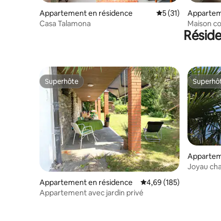
Appartement en résidence
Évaluation moyenne
5 (31)
Appartem
Casa Talamona
Maison co
Résid
gratuit
Superhôte
Superhô
Superhôte
Superhô
Appartem
Joyau cha
2 entrée
Appartement en résidence
Évaluation moyenne sur 
4,69 (185)
Appartement avec jardin privé