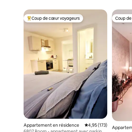
Coup de cœur voyageurs
Coup de
Coups de cœur voyageurs les plus appréciés
Coup de
Appartement en résidence
Évaluation moyenne sur
4,95 (173)
Appartem
6807 Room - appartement avec parking