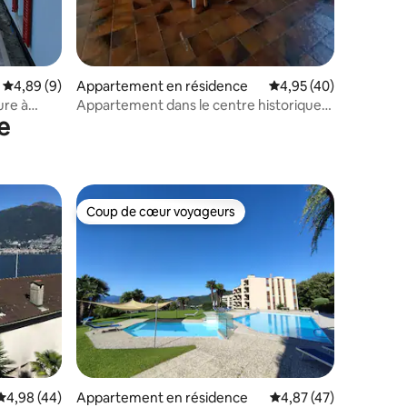
Évaluation moyenne sur la base de 9 commentaires : 4,89 sur 5
4,89 (9)
Appartement en résidence
Évaluation moyenne su
4,95 (40)
ure à
Appartement dans le centre historique
e
« Ca dar Böiru »
Coup de cœur voyageurs
Coup de cœur voyageurs
ntaires : 4,97 sur 5
Évaluation moyenne sur la base de 44 commentaires : 4,98 sur 5
4,98 (44)
Appartement en résidence
Évaluation moyenne su
4,87 (47)