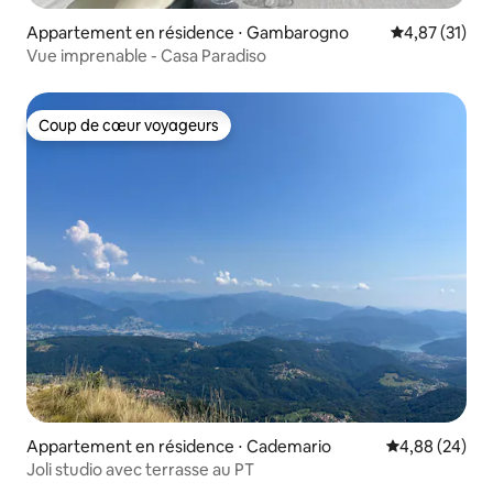
Appartement en résidence ⋅ Gambarogno
Évaluation mo
4,87 (31)
Vue imprenable - Casa Paradiso
Coup de cœur voyageurs
Coup de cœur voyageurs
Appartement en résidence ⋅ Cademario
Évaluation mo
4,88 (24)
Joli studio avec terrasse au PT