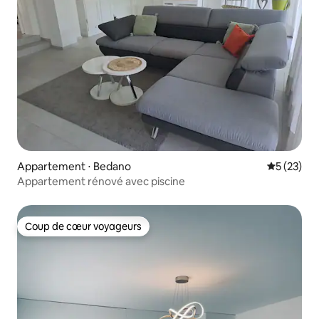
Appartement ⋅ Bedano
Évaluation
5 (23)
Appartement rénové avec piscine
Coup de cœur voyageurs
Coup de cœur voyageurs