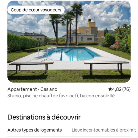
Coup de cœur voyageurs
Coup de cœur voyageurs
Appartement ⋅ Caslano
Évaluation mo
4,82 (76)
Studio, piscine chauffée (avr-oct), balcon ensoleillé
Destinations à découvrir
Autres types de logements
Lieux incontournables à proximit