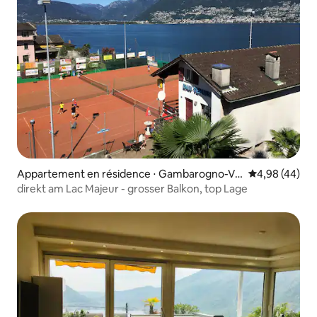
Appartement en résidence ⋅ Gambarogno-Vir
Évaluation mo
4,98 (44)
a
direkt am Lac Majeur - grosser Balkon, top Lage