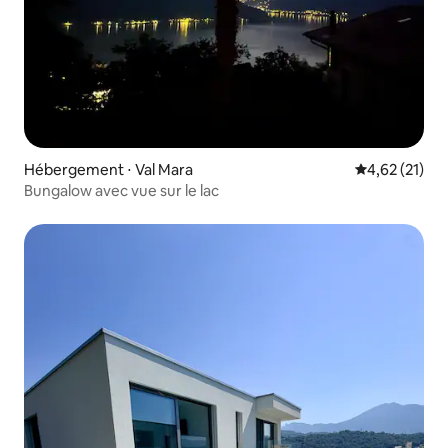
Hébergement ⋅ Val Mara
Évaluation mo
4,62 (21)
Bungalow avec vue sur le lac