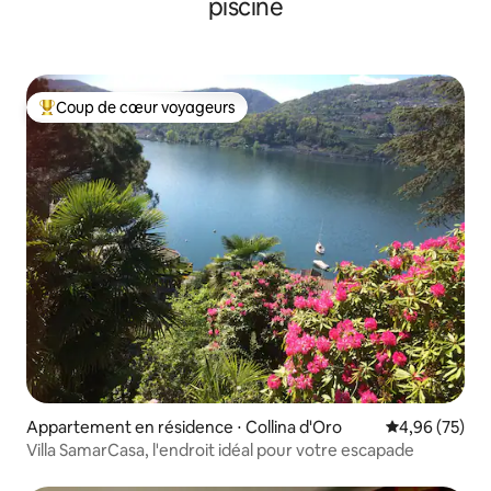
piscine
Coup de cœur voyageurs
Coups de cœur voyageurs les plus appréciés
Appartement en résidence ⋅ Collina d'Oro
Évaluation mo
4,96 (75)
Villa SamarCasa, l'endroit idéal pour votre escapade