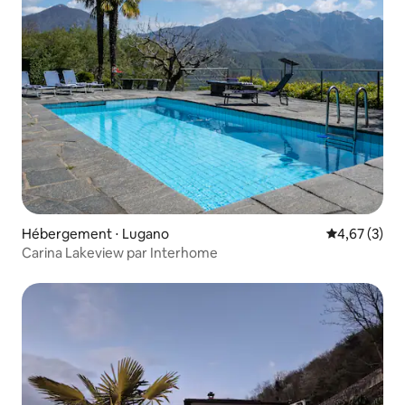
Hébergement ⋅ Lugano
Évaluation m
4,67 (3)
Carina Lakeview par Interhome