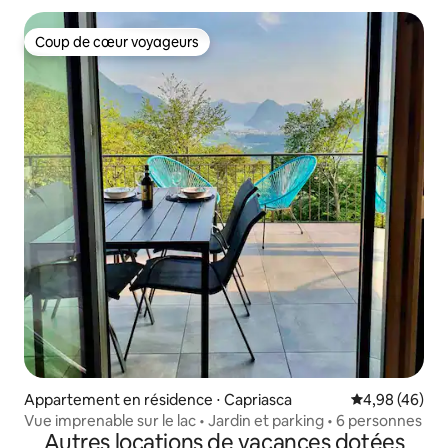
Coup de cœur voyageurs
Coup de cœur voyageurs
Appartement en résidence ⋅ Capriasca
Évaluation mo
4,98 (46)
Vue imprenable sur le lac • Jardin et parking • 6 personnes
Autres locations de vacances dotées