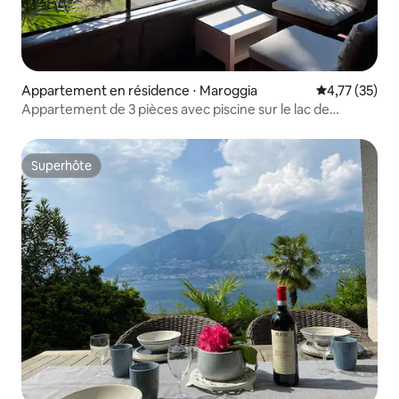
Appartement en résidence ⋅ Maroggia
Évaluation mo
4,77 (35)
Appartement de 3 pièces avec piscine sur le lac de
Lugano
Superhôte
Superhôte