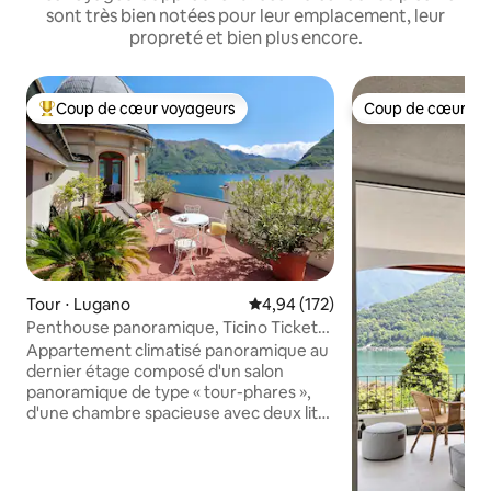
sont très bien notées pour leur emplacement, leur
propreté et bien plus encore.
Coup de cœur voyageurs
Coup de cœur vo
Coups de cœur voyageurs les plus appréciés
Coup de cœur vo
Tour ⋅ Lugano
Évaluation moyenne sur la base 
4,94 (172)
Penthouse panoramique, Ticino Ticket
gratuit inclus
Appartement climatisé panoramique au
dernier étage composé d'un salon
panoramique de type « tour-phares »,
d'une chambre spacieuse avec deux lits
jumeaux, d'une chambre simple, de
2 salles de bain, d'une kitchenette et
d'une grande terrasse ensoleillée. Nous