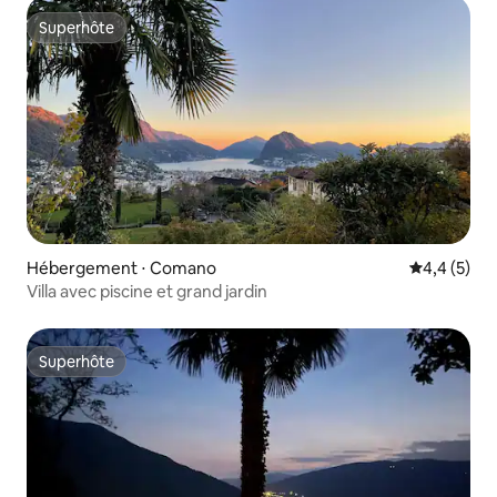
Superhôte
Superhôte
Hébergement ⋅ Comano
Évaluation 
4,4 (5)
Villa avec piscine et grand jardin
Superhôte
Superhôte