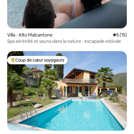
Villa ⋅ Alto Malcantone
Évaluation
5 (15)
Spa sérénité et sauna dans la nature : escapade estivale
Coup de cœur voyageurs
Coups de cœur voyageurs les plus appréciés