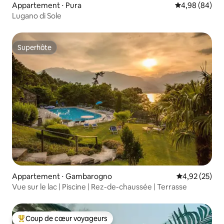
Appartement ⋅ Pura
Évaluation mo
4,98 (84)
Lugano di Sole
Superhôte
Superhôte
Appartement ⋅ Gambarogno
Évaluation mo
4,92 (25)
Vue sur le lac | Piscine | Rez-de-chaussée | Terrasse
Coup de cœur voyageurs
Coups de cœur voyageurs les plus appréciés