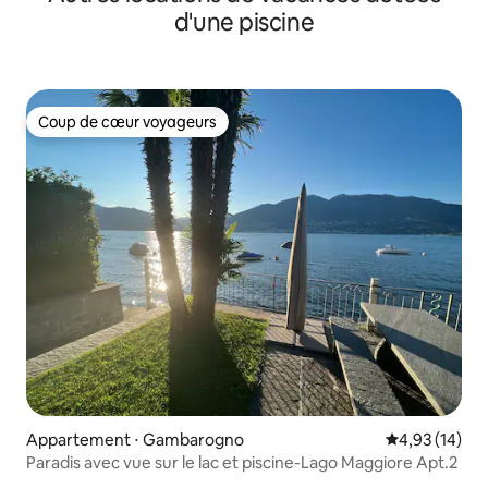
d'une piscine
Coup de cœur voyageurs
Coup de cœur voyageurs
Appartement ⋅ Gambarogno
Évaluation mo
4,93 (14)
Paradis avec vue sur le lac et piscine-Lago Maggiore Apt.2