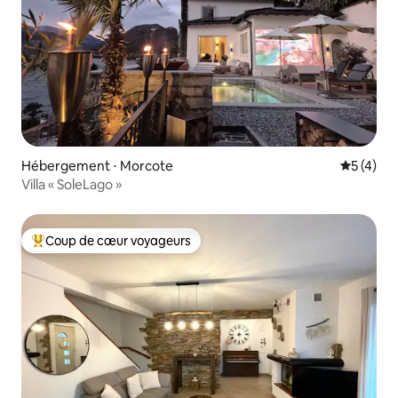
Hébergement ⋅ Morcote
Évaluatio
5 (4)
Villa « SoleLago »
Coup de cœur voyageurs
Coups de cœur voyageurs les plus appréciés