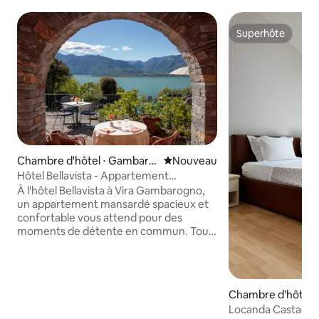
Superhôte
Superhôte
Chambre d'hôtel ⋅ Gambaro
Nouvel hébergement
Nouveau
gno
Hôtel Bellavista - Appartement
mansardé avec vue sur le lac
À l'hôtel Bellavista à Vira Gambarogno,
un appartement mansardé spacieux et
confortable vous attend pour des
moments de détente en commun. Tout
en haut, au-dessus du lac Majeur, vous
profiterez du calme, du confort et d'une
vue panoramique à couper le souffle.
Entouré par la nature méditerranéenne,
Chambre d'hôtel 
le Bellavista est l'endroit idéal pour se
Locanda Castagnola
détendre, profiter et déconnecter. Avec