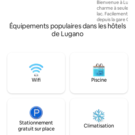
(deux chambres)
Bienvenue à Lugan
une hospitalité chaleureuse et un point
charme à seuleme
de départ parfait pour des expériences
lac. Facilement acc
au Tessin.
depuis la gare CFF
Équipements populaires dans les hôtels
la commune ensole
parfait pour le sen
de Lugano
côté ou le téléphé
Monte Brè. L’hôtel
restaurant et le p
inclus : buffet quo
salés) de 7 h 00 à 10 h 30. Q
vous ? Réservez m
Wifi
Piscine
Stationnement
Climatisation
gratuit sur place