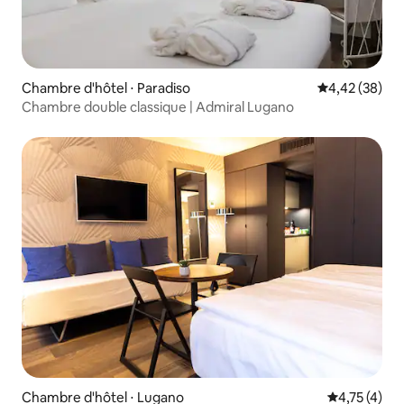
Chambre d'hôtel ⋅ Paradiso
Évaluation mo
4,42 (38)
Chambre double classique | Admiral Lugano
Chambre d'hôtel ⋅ Lugano
Évaluation m
4,75 (4)