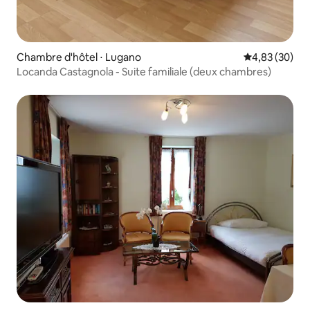
Chambre d'hôtel ⋅ Lugano
Évaluation mo
4,83 (30)
Locanda Castagnola - Suite familiale (deux chambres)