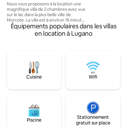
trouverez un grand
Nous vous proposons à la location une
pour manger en ple
magnifique villa de 2 chambres avec vue
parfait pour d'ag
sur le lac dans la plus belle ville de
amis. Parking gratu
Morcote. La villa est à environ 15 minutes
devant la maison. 
Équipements populaires dans les villas
en voiture du centre-ville de Lugano.
charmant, en plei
Nous avons un accès privé au lac que
en location à Lugano
vous pouvez utiliser gratuitement. Il y a
un parking gratuit sur place. Seuls les
petits chiens sont autorisés à rester
dans l'appartement. Le nettoyage final
est inclus dans le prix de base. En cas de
besoin, nous pouvons fournir un
nettoyage supplémentaire moyennant
des frais supplémentaires. J'ai hâte de
Cuisine
Wifi
vous rencontrer à Morcote!
Stationnement
Piscine
gratuit sur place