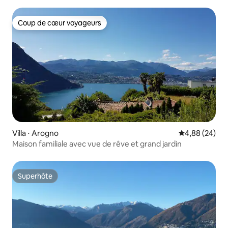
Coup de cœur voyageurs
Coup de cœur voyageurs
Villa ⋅ Arogno
Évaluation mo
4,88 (24)
Maison familiale avec vue de rêve et grand jardin
Superhôte
Superhôte