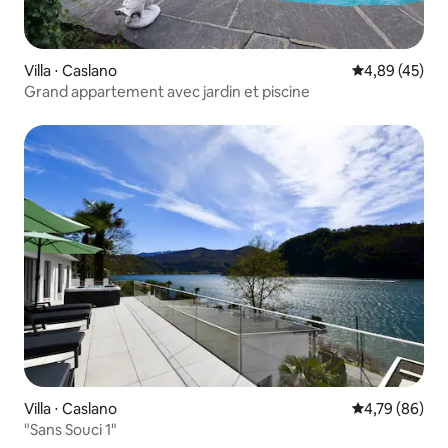
Villa ⋅ Caslano
Évaluation mo
4,89 (45)
Grand appartement avec jardin et piscine
Villa ⋅ Caslano
Évaluation mo
4,79 (86)
"Sans Souci 1"