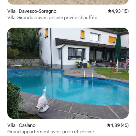
Villa ⋅ Davesco-Soragno
Évaluation mo
4,93 (15)
Villa Girandola avec piscine privée chauffée
Villa ⋅ Caslano
Évaluation mo
4,89 (45)
Grand appartement avec jardin et piscine