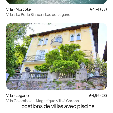
Villa ⋅ Morcote
Évaluation mo
4,74 (87)
Villa « La Perla Bianca » Lac de Lugano
Villa ⋅ Lugano
Évaluation mo
4,96 (23)
Villa Colombaia – Magnifique villa à Carona
Locations de villas avec piscine