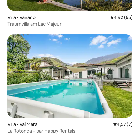
Villa ⋅ Vairano
Évaluation mo
4,92 (65)
Traumvilla am Lac Majeur
Villa ⋅ Val Mara
Évaluation m
4,57 (7)
La Rotonda – par Happy Rentals