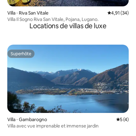
Villa ⋅ Riva San Vitale
Évaluation mo
4,91 (34)
Villa Il Sogno Riva San Vitale, Pojana, Lugano.
Locations de villas de luxe
Superhôte
Superhôte
Villa ⋅ Gambarogno
Évaluatio
5 (4)
Villa avec vue imprenable et immense jardin