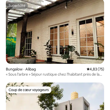
Superhôte
Superhôte
Bungalow ⋅ Alibag
Évaluation mo
4,83 (75)
« Sous l'arbre » Séjour rustique chez l'habitant près de la
plage
Coup de cœur voyageurs
Coup de cœur voyageurs