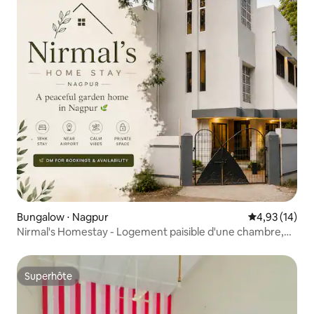
Bungalow ⋅ Nagpur
Évaluation mo
4,93 (14)
Nirmal's Homestay - Logement paisible d'une chambre,
salon et cuisine - Près de l'aéroport
Superhôte
Superhôte