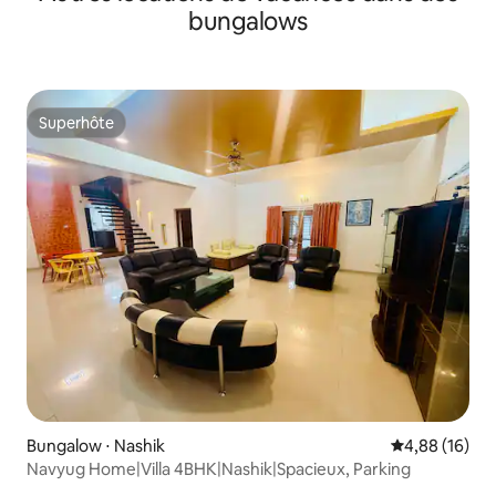
bungalows
Superhôte
Superhôte
Bungalow ⋅ Nashik
Évaluation mo
4,88 (16)
Navyug Home|Villa 4BHK|Nashik|Spacieux, Parking