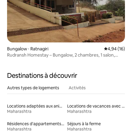
Bungalow ⋅ Ratnagiri
Évaluation mo
4,94 (16)
Rudransh Homestay – Bungalow, 2 chambres, 1 salon,
1 cuisine, emplacement central
Destinations à découvrir
Autres types de logements
Activités
Locations adaptées aux animaux
Locations de vacances avec piscine
Maharashtra
Maharashtra
Résidences d'appartements en location
Séjours à la ferme
Maharashtra
Maharashtra