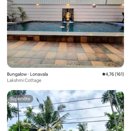
Bungalow ⋅ Lonavala
Évaluation moy
4,76 (161)
Lakshmi Cottage
Superhôte
Superhôte