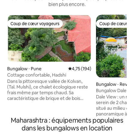
bien plus encore.
Coup de cœur voyageurs
Coup de cœur vo
Coup de cœur voyageurs
Coup de cœur vo
Bungalow ⋅ Pune
Évaluation moyenne sur la base 
4,75 (194)
Cottage confortable, Hadshi
Dans la pittoresque vallée de Kolvan,
Bungalow ⋅ Revda
(Tal. Mulshi), ce chalet écologique reste
Bungalow Dale Vie
frais même par temps chaud. Sa
Kashid, Murud
Dale View : un ma
caractéristique de brique et de bois
serein de 2 chambr
devrait vous rapprocher de la nature. Il
situé au milieu de
s'inspire de la grande architecte Laurie
panoramique à 180
Baker. Il est sur un terrain de
Maharashtra : équipements populaires
collines et la rivi
~8 000 pieds carrés et a une
plan. Une belle e
dans les bungalows en location
construction de 900 pieds carrés, le
votre famille. La 
reste est pour les arbres indigènes et le