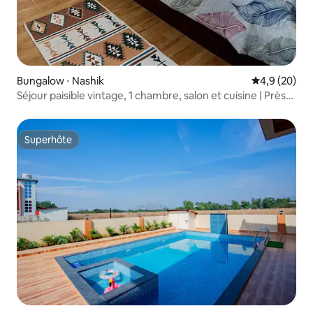
Bungalow ⋅ Nashik
Évaluation m
4,9 (20)
Séjour paisible vintage, 1 chambre, salon et cuisine | Près
de la gare
Superhôte
Superhôte