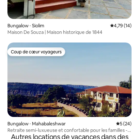
Bungalow ⋅ Siolim
Évaluation mo
4,79 (14)
Maison De Souza | Maison historique de 1844
Coup de cœur voyageurs
Coup de cœur voyageurs
Bungalow ⋅ Mahabaleshwar
Évaluation
5 (24)
Retraite semi-luxueuse et confortable pour les familles - 4
Autres locations de vacances dans des
chambres