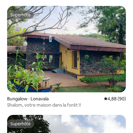
Superhôte
Superhôte
Bungalow ⋅ Lonavala
Évaluation mo
4,88 (90)
Shalom, votre maison dans la forêt !!
Superhôte
Superhôte