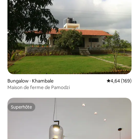
Bungalow ⋅ Khambale
Évaluation moy
4,64 (169)
Maison de ferme de Pamodzi
Superhôte
Superhôte