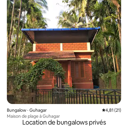
Bungalow ⋅ Guhagar
Évaluation mo
4,81 (21)
Maison de plage à Guhagar
Location de bungalows privés