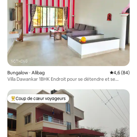
Bungalow ⋅ Alibag
Évaluation m
4,6 (84)
Villa Dawankar 1BHK Endroit pour se détendre et se
ressourcer
Coup de cœur voyageurs
Coups de cœur voyageurs les plus appréciés