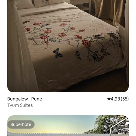
Bungalow ⋅ Pune
Évaluation mo
4,93 (55)
Tvum Suites
Superhôte
Superhôte