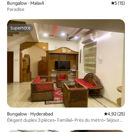
Bungalow ⋅ Malavli
Évaluation
5 (15)
Paradise
Superhôte
Superhôte
Bungalow ⋅ Hyderabad
Évaluation mo
4,92 (25)
Élégant duplex 3 pièces• Familial• Près du métro• Séjour
de mariage