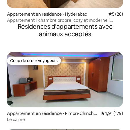
Appartement en résidence ⋅ Hyderabad
Évaluation
5 (26)
Appartement 1 chambre propre, cosy et moderne |
Résidences d'appartements avec
Climatisation | Mehdipatnam
animaux acceptés
Coup de cœur voyageurs
Coup de cœur voyageurs
Appartement en résidence ⋅ Pimpri-Chinchw
Évaluation moy
4,91 (179)
ad
Le calme