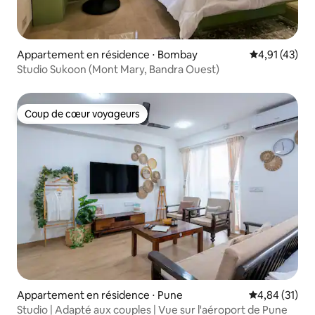
Appartement en résidence ⋅ Bombay
Évaluation mo
4,91 (43)
Studio Sukoon (Mont Mary, Bandra Ouest)
Coup de cœur voyageurs
Coup de cœur voyageurs
Appartement en résidence ⋅ Pune
Évaluation mo
4,84 (31)
Studio | Adapté aux couples | Vue sur l'aéroport de Pune