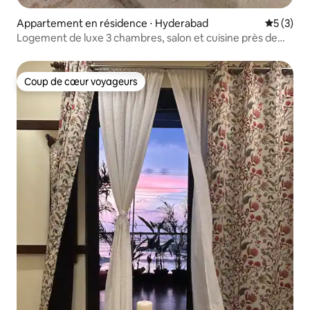
Appartement en résidence ⋅ Hyderabad
Évaluatio
5 (3)
Logement de luxe 3 chambres, salon et cuisine près de
Gvk One, Banjara Hills
Coup de cœur voyageurs
Coup de cœur voyageurs