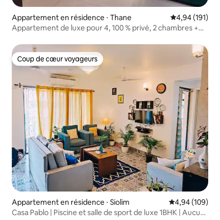
Appartement en résidence ⋅ Thane
Évaluation moy
4,94 (191)
Appartement de luxe pour 4, 100 % privé, 2 chambres +
cuisine, étage élevé
Coup de cœur voyageurs
Coup de cœur voyageurs
Appartement en résidence ⋅ Siolim
Évaluation moy
4,94 (109)
Casa Pablo | Piscine et salle de sport de luxe 1BHK | Aucuns