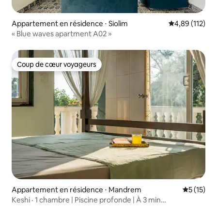
Appartement en résidence ⋅ Siolim
Évaluation moy
4,89 (112)
« Blue waves apartment A02 »
Coup de cœur voyageurs
Coup de cœur voyageurs
Appartement en résidence ⋅ Mandrem
Évaluation
5 (15)
Keshi · 1 chambre | Piscine profonde | À 3 min
d'Ashwem Beach