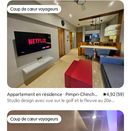
Coup de cœur voyageurs
Coup de cœur voyageurs
Appartement en résidence ⋅ Pimpri-Chinchwa
Évaluation mo
4,92 (59)
d
Studio design avec vue sur le golf et le fleuve au 20e
étage
Coup de cœur voyageurs
Coup de cœur voyageurs