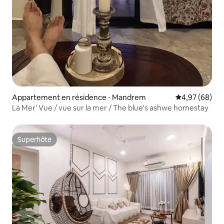
Appartement en résidence ⋅ Mandrem
Évaluation mo
4,97 (68)
La Mer' Vue / vue sur la mer / The blue's ashwe homestay
Superhôte
Superhôte