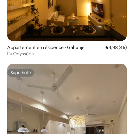
Appartement en résidence ⋅ Gahunje
Évaluation mo
4,98 (46)
L'« Odyssée »
Superhôte
Superhôte