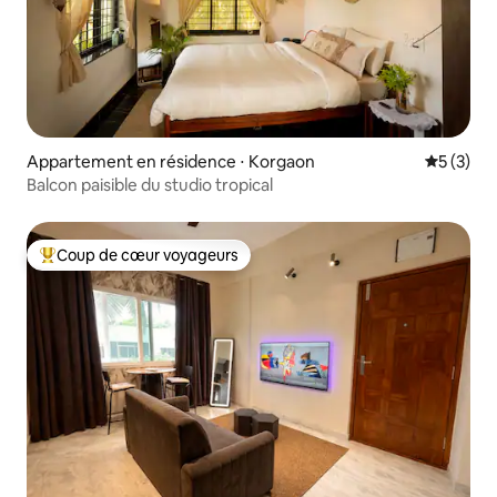
Appartement en résidence ⋅ Korgaon
Évaluatio
5 (3)
Balcon paisible du studio tropical
Coup de cœur voyageurs
Coups de cœur voyageurs les plus appréciés