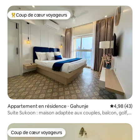
frais Airbnb
Coup de cœur voyageurs
Coups de cœur voyageurs les plus appréciés
Appartement en résidence ⋅ Gahunje
Évaluation mo
4,98 (43)
Suite Sukoon : maison adaptée aux couples, balcon, golf,
VW
Coup de cœur voyageurs
Coup de cœur voyageurs