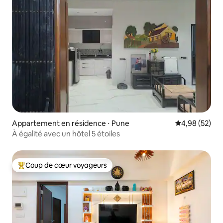
Appartement en résidence ⋅ Pune
Évaluation mo
4,98 (52)
À égalité avec un hôtel 5 étoiles
Coup de cœur voyageurs
Coups de cœur voyageurs les plus appréciés