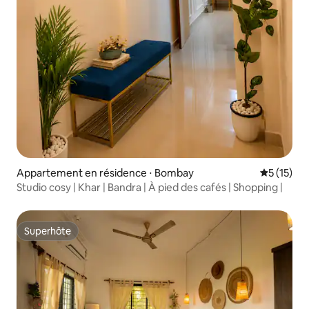
Appartement en résidence ⋅ Bombay
Évaluation
5 (15)
Studio cosy | Khar | Bandra | À pied des cafés | Shopping |
Superhôte
Superhôte