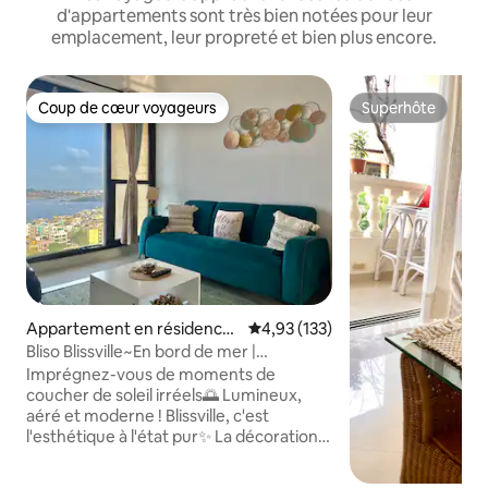
d'appartements sont très bien notées pour leur
emplacement, leur propreté et bien plus encore.
Coup de cœur voyageurs
Superhôte
Coup de cœur voyageurs
Superhôte
Appartement en résidence
Évaluation moyenne sur la base 
4,93 (133)
⋅ Bombay
Bliso Blissville~En bord de mer |
2 chambres de luxe | Vue sur la mer
Imprégnez-vous de moments de
coucher de soleil irréels🌅 Lumineux,
aéré et moderne ! Blissville, c'est
l'esthétique à l'état pur✨ La décoration
de l'ensemble de l'espace est de bon
goût sur le thème de l'eau, ce qui