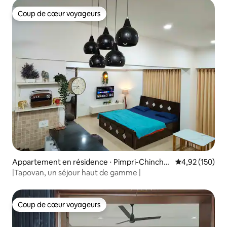
Coup de cœur voyageurs
Coup de cœur voyageurs
Appartement en résidence ⋅ Pimpri-Chinchw
Évaluation moy
4,92 (150)
ad
|Tapovan, un séjour haut de gamme |
Coup de cœur voyageurs
Coup de cœur voyageurs