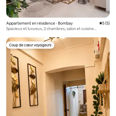
Appartement en résidence ⋅ Bombay
Évaluatio
5 (5)
Spacieux et luxueux, 2 chambres, salon et cuisine
(récemment rénové, près de Nesco)
Coup de cœur voyageurs
Coup de cœur voyageurs