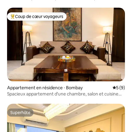
Coup de cœur voyageurs
Coups de cœur voyageurs les plus appréciés
Appartement en résidence ⋅ Bombay
Évaluatio
5 (9)
Spacieux appartement d'une chambre, salon et cuisine
pour séjours de courte et longue durée
Superhôte
Superhôte