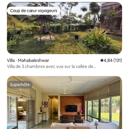
Coup de cœur voyageurs
Coup de cœur voyageurs
Villa ⋅ Mahabaleshwar
Évaluation moy
4,84 (131)
Villa de 3 chambres avec vue sur la vallée de
Mahableshwar et climatisation
Superhôte
Superhôte