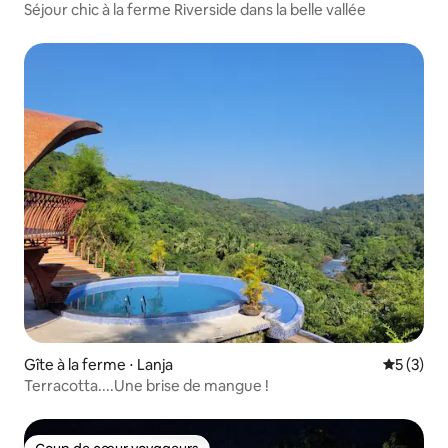
Séjour chic à la ferme Riverside dans la belle vallée
Gîte à la ferme ⋅ Lanja
Évaluatio
5 (3)
Terracotta....Une brise de mangue !