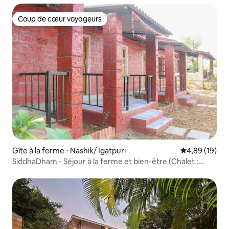
Coup de cœur voyageurs
Coup de cœur voyageurs
Gîte à la ferme ⋅ Nashik/ Igatpuri
Évaluation mo
4,89 (19)
SiddhaDham - Séjour à la ferme et bien-être (Chalet :
Terre)