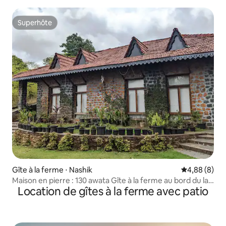
Superhôte
Superhôte
Gîte à la ferme ⋅ Nashik
Évaluation m
4,88 (8)
Maison en pierre : 130 awata Gîte à la ferme au bord du lac
Location de gîtes à la ferme avec patio
4/6 pax