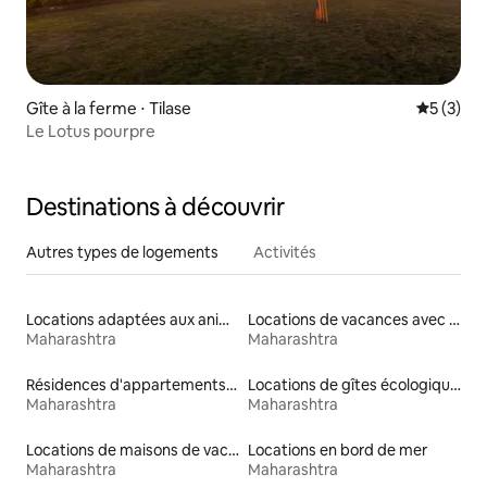
Gîte à la ferme ⋅ Tilase
Évaluatio
5 (3)
Le Lotus pourpre
Destinations à découvrir
Autres types de logements
Activités
Locations adaptées aux animaux
Locations de vacances avec piscine
Maharashtra
Maharashtra
Résidences d'appartements en location
Locations de gîtes écologiques
Maharashtra
Maharashtra
Locations de maisons de vacances
Locations en bord de mer
Maharashtra
Maharashtra