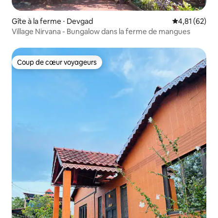
Gîte à la ferme ⋅ Devgad
Évaluation mo
4,81 (62)
Village Nirvana - Bungalow dans la ferme de mangues
Coup de cœur voyageurs
Coup de cœur voyageurs