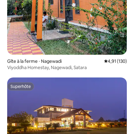
Gîte à la ferme ⋅ Nagewadi
Évaluation moy
4,91 (130)
Viyoddha Homestay, Nagewadi, Satara
Superhôte
Superhôte