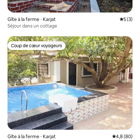
Gîte à la ferme ⋅ Karjat
Évaluatio
5 (3)
Séjour dans un cottage
Coup de cœur voyageurs
Coup de cœur voyageurs
Gîte à la ferme ⋅ Karjat
Évaluation m
4,8 (80)