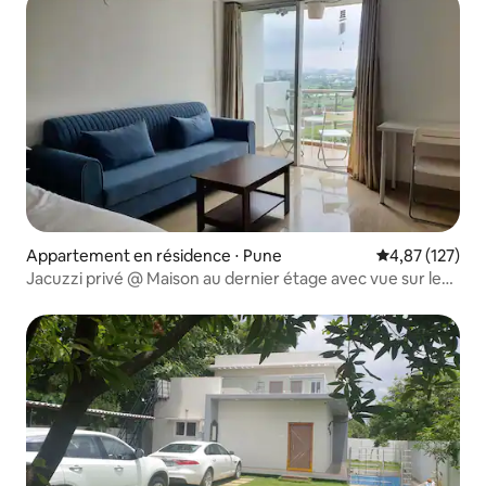
Appartement en résidence ⋅ Pune
Évaluation moy
4,87 (127)
Jacuzzi privé @ Maison au dernier étage avec vue sur le
golf et le fleuve