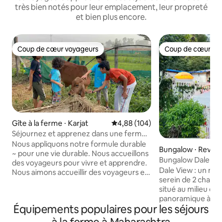
très bien notés pour leur emplacement, leur propreté
et bien plus encore.
Coup de cœur voyageurs
Coup de cœur vo
Coup de cœur voyageurs
Coup de cœur vo
Gîte à la ferme ⋅ Karjat
Évaluation moyenne sur la base 
4,88 (104)
Séjournez et apprenez dans une ferme
biologique durable
Nous appliquons notre formule durable
Bungalow ⋅ Revda
~ pour une vie durable. Nous accueillons
Bungalow Dale Vie
des voyageurs pour vivre et apprendre.
Kashid, Murud
Dale View : un ma
Nous aimons accueillir des voyageurs et
serein de 2 chambr
nous assurer que la ferme continue son
situé au milieu de
expérience de séjour à la ferme
panoramique à 180
améliorée et maintient sa beauté dans
Équipements populaires pour les séjours
collines et la rivi
les conditions des dépenses financières
plan. Une belle e
de manière organique. Et par