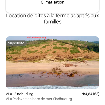
Climatisation
Location de gîtes à la ferme adaptés aux
familles
Superhôte
Superhôte
Villa ⋅ Sindhudurg
Évaluation mo
4,84 (63)
Villa Padavne en bord de mer Sindhudurg