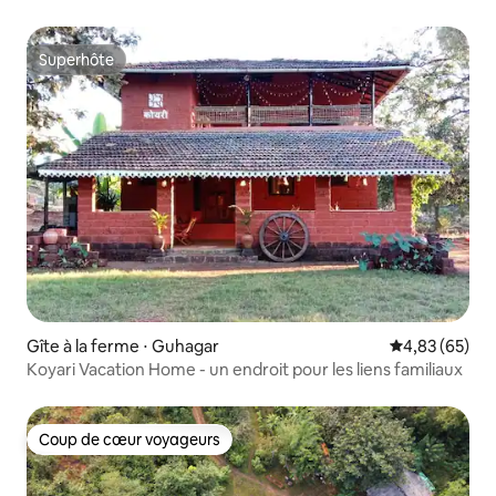
Superhôte
Superhôte
Gîte à la ferme ⋅ Guhagar
Évaluation mo
4,83 (65)
Koyari Vacation Home - un endroit pour les liens familiaux
Coup de cœur voyageurs
Coup de cœur voyageurs