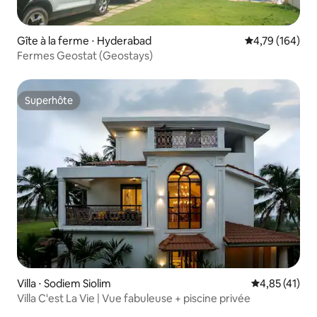
Gîte à la ferme ⋅ Hyderabad
Évaluation moy
4,79 (164)
Fermes Geostat (Geostays)
Superhôte
Superhôte
Villa ⋅ Sodiem Siolim
Évaluation mo
4,85 (41)
Villa C'est La Vie | Vue fabuleuse + piscine privée