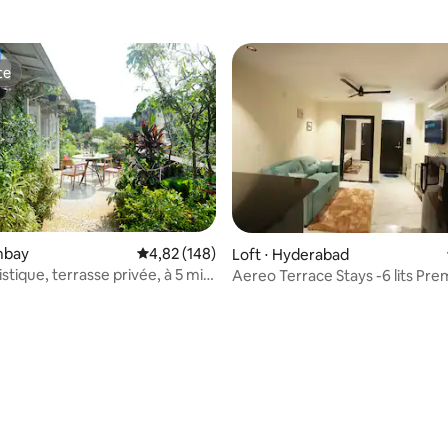
te
te
mbay
Évaluation moyenne sur la base de 148 commen
4,82 (148)
Loft ⋅ Hyderabad
istique, terrasse privée, à 5 min
Aereo Terrace Stays -6 lits Pr
e
Shamshabad