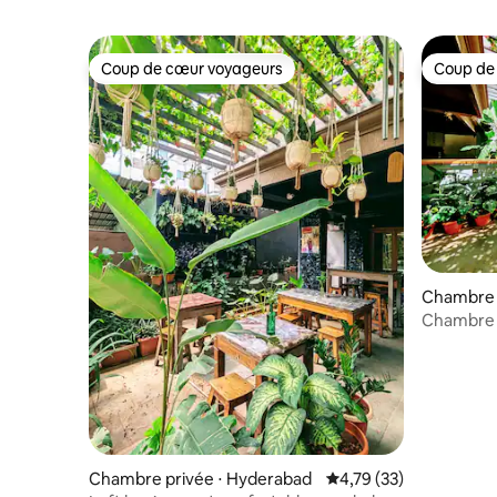
Coup de cœur voyageurs
Coup de
Coup de cœur voyageurs
Coup de
Chambre 
Chambre l
artistiqu
Chambre privée ⋅ Hyderabad
Évaluation moyenne su
4,79 (33)