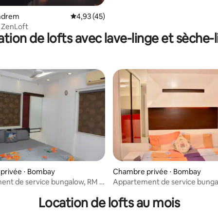
pour famille/entreprise
andrem
Évaluation moyenne sur la base de 45 comme
4,93 (45)
 ZenLoft
tion de lofts avec lave-linge et sèche-
privée ⋅ Bombay
Chambre privée ⋅ Bombay
nt de service bungalow, RM 1
Appartement de service bunga
ark, Borivali
National Park, Borivali
Location de lofts au mois