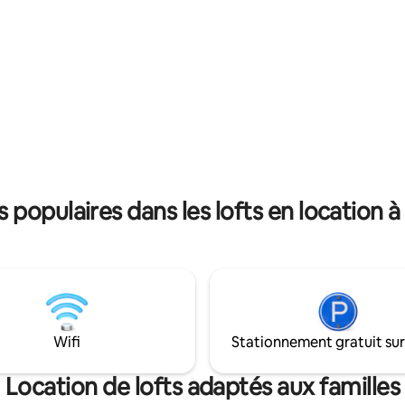
iveau dispose d'une cuisine,
friandises fraîchement cuites de
le à manger et d'un salon avec
Café servant des croissants, de
. Les marches confortables et
plus encore. Montez sur votre 
taculaires vont au niveau du
privé pour vous imprégner de 
ispose d'une chambre avec
urbaine ou détendez-vous dan
 attenantes et suffisamment
café animé avec des pâtisseries
our faire de l'exercice ou du
de la musique live et des atelier
urez-vous d'un séjour agréable!
artistiques.
populaires dans les lofts en location 
Wifi
Stationnement gratuit sur
Location de lofts adaptés aux familles