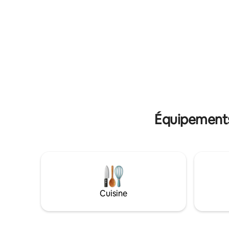
la climatisation dans toutes les
premier n
chambres, sauf pour le lit avec plafond
d'une sal
bas. Situé dans le paisible quartier de
toilettes
Shamshabad, avec un accès rapide à
très spec
l’aéroport RGIA et aux lieux
loft. Il d
incontournables de la ville. Parfait pour
toilettes
les voyages d’affaires, les séjours en
d'espace p
famille ou les escapades détendues le
yoga. Ass
week-end.
Équipements 
Cuisine