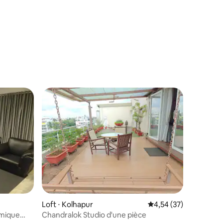
Loft ⋅ Kolhapur
Évaluation moyenne su
4,54 (37)
mique
Chandralok Studio d'une pièce