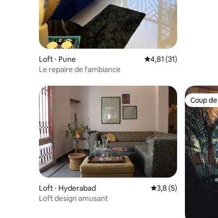
Loft ⋅ Pune
Évaluation moyenne su
4,81 (31)
Le repaire de l'ambiance
Coup de
Coup de
Loft ⋅ Hyderabad
Évaluation moyenne 
3,8 (5)
Loft design amusant