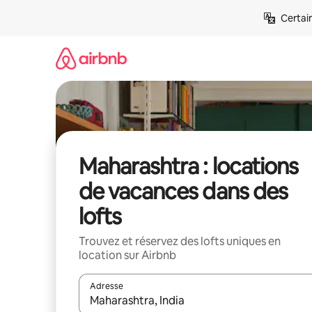
Aller
Certai
directement
au
contenu
Maharashtra : locations
de vacances dans des
lofts
Trouvez et réservez des lofts uniques en
location sur Airbnb
Adresse
Lorsque les résultats s'affichent, utilisez les flèc