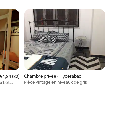
Chambre privée ⋅ Hyderabad
taires : 4,94 sur 5
Évaluation moyenne sur la base de 32 commentaires : 4,84 sur 5
4,84 (32)
Pièce vintage en niveaux de gris
art et