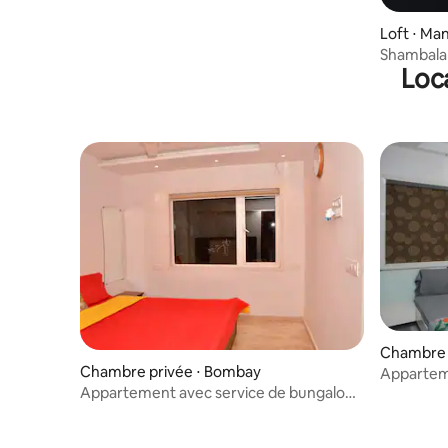
Loft ⋅ M
Shambala
Loca
Chambre 
Chambre privée ⋅ Bombay
Apparteme
National P
Appartement avec service de bungalow
RM 5, National Park, Borivali