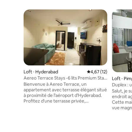
Loft ⋅ Hyderabad
Évaluation moyenne su
4,67 (12)
Aereo Terrace Stays -6 lits Premium Stay
Loft ⋅ Pi
Shamshabad
Bienvenue à Aereo Terrace, un
Duplex : u
appartement avec terrasse élégant situé
montagne
Salut, je suis Asa
à proximité de l’aéroport d’Hyderabad.
endroit a
Profitez d'une terrasse privée,
Cette mai
d'intérieurs modernes, de lits
vue magni
confortables, d'une cuisine entièrement
change de 
équipée, d'une connexion Wi-Fi haut
très aéré.
débit, d'une télévision connectée, d'un
l'Ouest d
accès par ascenseur, d'un parking et de
agréable 