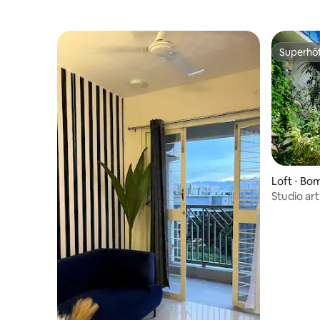
Superhô
Superhô
Loft ⋅ Bo
Studio art
de la plag