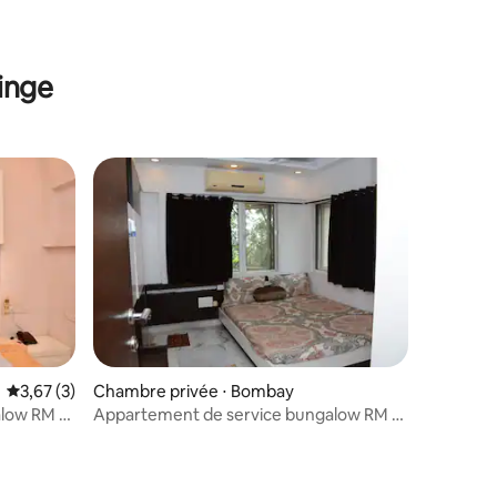
ntaires : 4,93 sur 5
linge
Évaluation moyenne sur la base de 3 commentaires : 3,67 sur 5
3,67 (3)
Chambre privée ⋅ Bombay
low RM 2
Appartement de service bungalow RM 3
National Park, Borivali