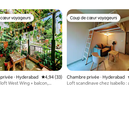
 cœur voyageurs
Coup de cœur voyageurs
 cœur voyageurs
Coup de cœur voyageurs
privée ⋅ Hyderabad
Évaluation moyenne sur la base de 33 commen
4,94 (33)
Chambre privée ⋅ Hyderabad
oft West Wing + balcon,
Loft scandinave chez Isabello : 
e, café en dessous
ambiance café en bas
r la base de 33 commentaires : 4,79 sur 5