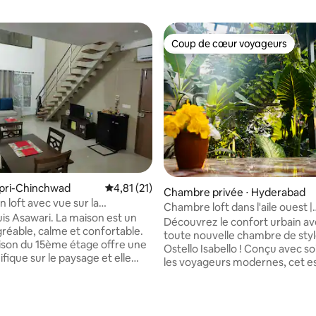
Coup de cœur voyageurs
Coup de cœur voyageurs
r la base de 12 commentaires : 4,67 sur 5
mpri-Chinchwad
Évaluation moyenne sur la base de 21 comme
4,81 (21)
Chambre privée ⋅ Hyderabad
n loft avec vue sur la
Chambre loft dans l'aile ouest |
 !
wari. La maison est un
Ambiance café artistique en ba
Découvrez le confort urbain av
gréable, calme et confortable.
toute nouvelle chambre de style
son du 15ème étage offre une
Ostello Isabello ! Conçu avec so
fique sur le paysage et elle
les voyageurs modernes, cet e
couleur. Il est bien éclairé et
confortable mais élégant dispos
 Les fenêtres font face à
surélevé confortable, d'un écla
onnant une sensation très
ambiant chaleureux et d'un int
en entrant dans la maison. Le
élégant. Réveillez-vous avec l