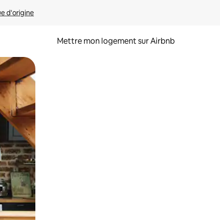
ue d'origine
Mettre mon logement sur Airbnb
sant glisser.