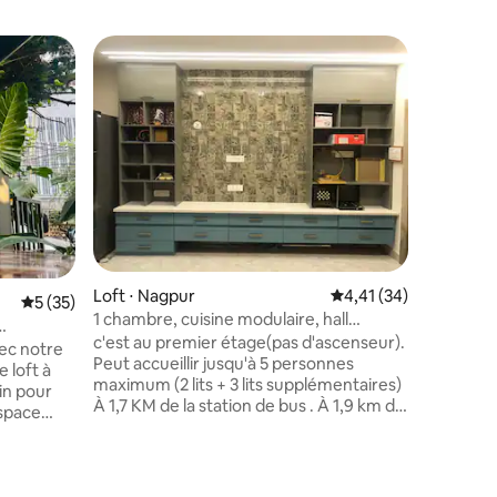
Chambre 
Appartem
ntaires : 4,81 sur 5
Loft ⋅ Nagpur
Évaluation moyenne su
4,41 (34)
Évaluation moyenne sur la base de 35 commentaires : 5 sur 5
5 (35)
National P
Cet espa
1 chambre, cuisine modulaire, hall
la célèbr
confortable et salle de bain.
c'est au premier étage(pas d'ascenseur).
s
ec notre
Mumbai q
Peut accueillir jusqu'à 5 personnes
 loft à
de la flore
maximum (2 lits + 3 lits supplémentaires)
in pour
d'un bung
À 1,7 KM de la station de bus . À 1,9 km de
space
étages so
la gare ferroviaire centrale. À 11 km de
e d'un lit
Entouré p
l'aéroport. 3,1 km de Zero Miles (Centre
irage
ville, (à
de L'INDE) Profitez d'une expérience
érieur
express 
élégante dans ce logement situé au
'arôme des