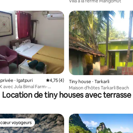
Villa à la ferme MangoHut
rivée ⋅ Igatpuri
Évaluation moyenne sur la base de 4 comme
4,75 (4)
Tiny house ⋅ Tarkarli
K avec Jula Bimal Farm-
Maison d'hôtes Tarkarli Beach
roli Hill
Location de tiny houses avec terrasse
 cœur voyageurs
 cœur voyageurs