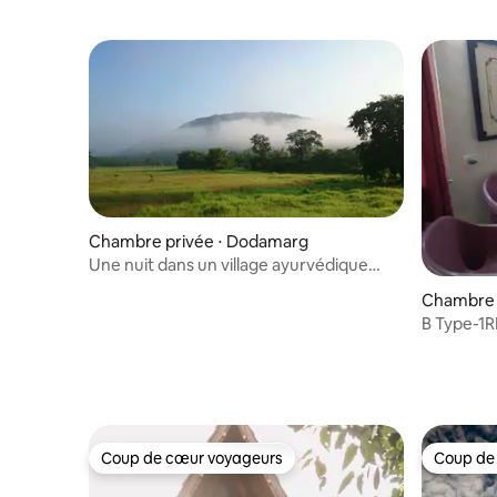
Chambre privée ⋅ Dodamarg
Une nuit dans un village ayurvédique
près de Dodamarg
Chambre p
B Type-1R
Cottge@Ko
Coup de cœur voyageurs
Coup de
Coup de cœur voyageurs
Coup de