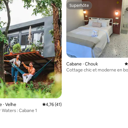
Superhôte
Superhôte
Cabane ⋅ Chouk
É
Cottage chic et moderne en bo
avec piscine 2
e ⋅ Velhe
Évaluation moyenne sur la base de 41 comme
4,76 (41)
 Waters : Cabane 1