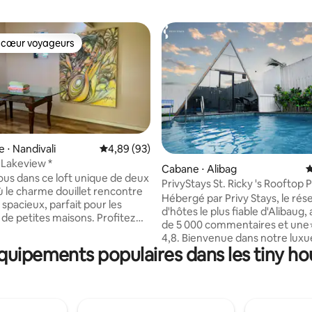
 cœur voyageurs
 cœur voyageurs
r la base de 9 commentaires : 4,89 sur 5
 ⋅ Nandivali
Évaluation moyenne sur la base de 93 commen
4,89 (93)
 Lakeview *
Cabane ⋅ Alibag
É
us dans ce loft unique de deux
PrivyStays St. Ricky 's Rooftop P
ù le charme douillet rencontre
Alibag
Hébergé par Privy Stays, le rés
 spacieux, parfait pour les
d'hôtes le plus fiable d'Alibaug,
de petites maisons. Profitez
de 5 000 commentaires et une
imprenable sur la vallée et
4,8. Bienvenue dans notre luxu
sereins sur le lac Mulshi à
quipements populaires dans les tiny ho
en bois sur le toit, dotée d'une 
e grandes fenêtres. Cette
privée, d'une baignoire, d'une s
'hôtes simple et propre* est
climatisée et de toilettes atten
ur les amateurs de paix qui
Profitez de couchers de soleil à
à une *escapade* en pleine
souffle et de notre service de