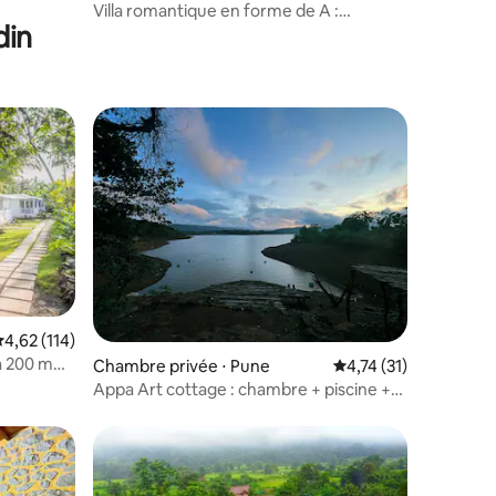
Villa romantique en forme de A :
din
Aabha|Baignoire de luxe en plein air
valuation moyenne sur la base de 114 commentaires : 4,62 sur 5
4,62 (114)
 à 200 m
Chambre privée ⋅ Pune
Évaluation moyenne su
4,74 (31)
Appa Art cottage : chambre + piscine +
lac + 3 repas