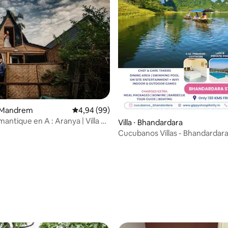
 Mandrem
Évaluation moyenne sur la base de 99 commen
4,94 (99)
antique en A : Aranya | Villa de
Villa ⋅ Bhandardara
 hamac | Goa
Cucubanos Villas - Bhandardar
 la base de 98 commentaires : 4,92 sur 5