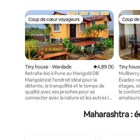
Coup de cœur voyageurs
Coup de
Coup de cœur voyageurs
Coup de
Tiny house ⋅ Wardade
Évaluation moyenne su
4,89 (9)
Tiny house
Retraite bio à Pune au Marigold DB
Mullberry
Marigold est l'endroit idéal pour la
Évadez-vo
détente, la tranquillité et le temps de
étages, o
qualité avec ses proches pour se
le confort
connecter avec la nature et les autres !
amateurs 
Vivez une retraite biologique brute et
d'une vue 
rustique pour tous les âges et tous les
d'aperçus 
Maharashtra : é
centres d'intérêt. Profitez de la
travers d
tranquillité au milieu de la beauté
*maison d
pittoresque et de la verdure luxuriante,
conçue po
des collines avec beaucoup d'espace
aspirent 
pour récolter et cuisiner des légumes
nature. Profitez de l'observation des