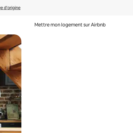
ue d'origine
Mettre mon logement sur Airbnb
sant glisser.