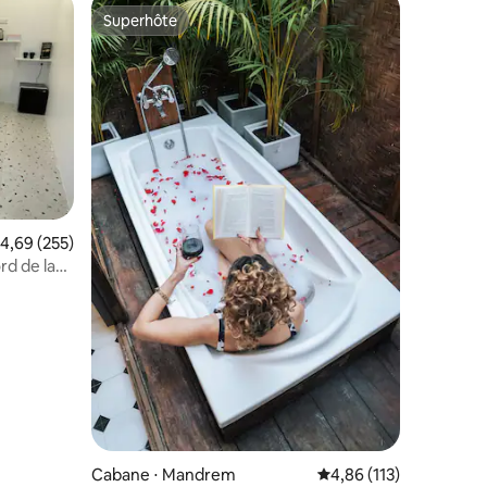
Superhôte
Superhôte
valuation moyenne sur la base de 255 commentaires : 4,69 sur 5
4,69 (255)
rd de lac
ntaires : 4,76 sur 5
Cabane ⋅ Mandrem
Évaluation moyenne sur
4,86 (113)