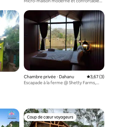
Micro-maison moderne et confortable
nichée dans la nature
ntaires : 4,75 sur 5
Chambre privée ⋅ Dahanu
Évaluation moyenne s
3,67 (3)
Escapade à la ferme @ Shetty Farms,
Dahanu
Coup de cœur voyageurs
Coup de cœur voyageurs