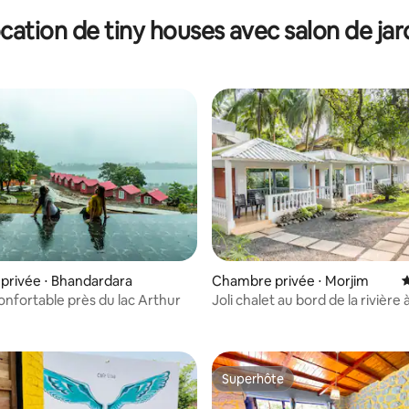
cation de tiny houses avec salon de jar
privée ⋅ Bhandardara
Chambre privée ⋅ Morjim
É
nfortable près du lac Arthur
Joli chalet au bord de la rivière
de la plage de Morjim
Superhôte
Superhôte