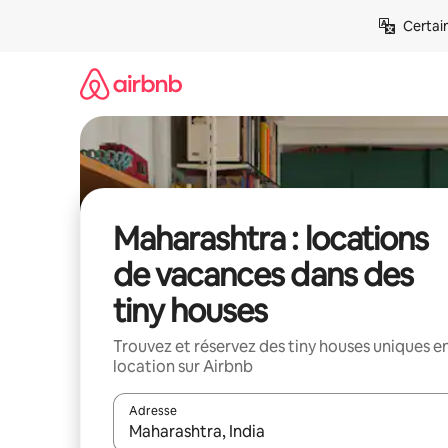
Aller
Certai
directement
au
contenu
Maharashtra : locations
de vacances dans des
tiny houses
Trouvez et réservez des tiny houses uniques e
location sur Airbnb
Adresse
Lorsque les résultats s'affichent, utilisez les flèc