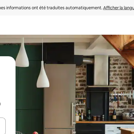
nes informations ont été traduites automatiquement. 
Afficher la lang
n
hes vers le haut et vers le bas pour les parcourir ou en appuyant et en fai