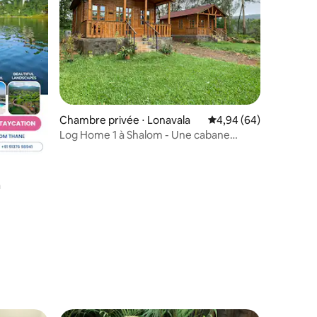
Chambre privée ⋅ Lonavala
Évaluation moyenne su
4,94 (64)
Log Home 1 à Shalom - Une cabane
confortable dans les bois
taires : 4,94 sur 5
a