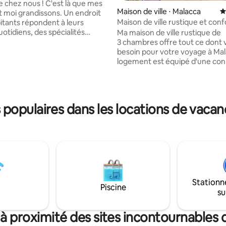
ous ! C'est là que mes
Maison de ville ⋅ Malacca
É
i grandissons. Un endroit
Maison de ville rustique et conf
bitants répondent à leurs
avec canapé King Size [6 minut
otidiens, des spécialités
Ma maison de ville rustique de
Jonkerwalk]
la randonnée de loisirs de Bukit
3 chambres offre tout ce dont 
la prière du dimanche à l'église
besoin pour votre voyage à Mal
 mère de
logement est équipé d'une co
, je peux comprendre ce que
Wi-Fi, d'une arrivée autonome 
s enfants. La piscine, l'aire de
stationnement gratuit. Pendan
espaces ouverts ainsi que
séjour, vous pourrez également
nement sûr. Chez Jen, nous
d'une salle de bain privée prati
populaires dans les locations de vacan
 des grilles de sécurité à
d'un salon. À distance de marche de : -
 taille sur tous les panneaux
Jonker Walk (6 minutes) - Le S
, pour votre tranquillité
(10 min) - Église Saint-Paul (14 m
Famosa (15 minutes) - Musée d
ung Bukit Cina.
patrimoine Baba & Nyonya (6 mi
Casa del Rio Melaka (4 minutes)
Baboon House (5 minutes) - The
Cafe (9 minutes)
Stationn
Piscine
su
à proximité des sites incontournables