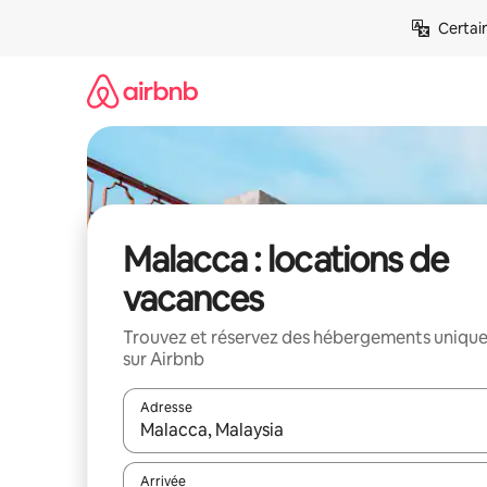
Aller
Certai
directement
au
contenu
Malacca : locations de
vacances
Trouvez et réservez des hébergements uniqu
sur Airbnb
Adresse
Lorsque les résultats s'affichent, utilisez les flèc
Arrivée