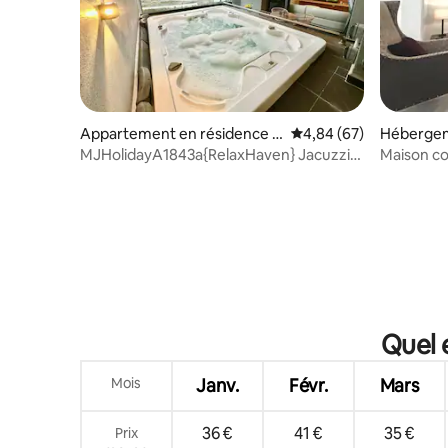
Appartement en résidence ⋅
Évaluation moyenne sur
4,84 (67)
Hébergem
Malacca
MJHolidayA1843a{RelaxHaven} Jacuzzi
Maison co
privé + vue sur la mer
8 personn
Street
Quel 
Mois
Janv.
Févr.
Mars
36 €
41 €
35 €
Prix