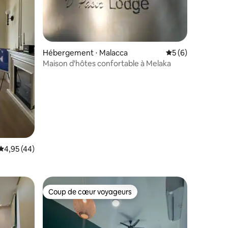
Hébergement ⋅ Malacca
Évaluation moyenn
5 (6)
Maison d'hôtes confortable à Melaka
ntaires : 4,9 sur 5
Évaluation moyenne sur la base de 44 commentaires : 4,95 sur 5
4,95 (44)
Coup de cœur voyageurs
Coup de cœur voyageurs