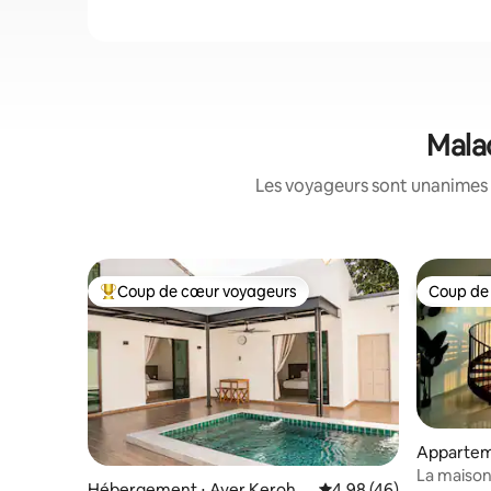
Mala
Les voyageurs sont unanimes 
Coup de cœur voyageurs
Coup de
Coups de cœur voyageurs les plus appréciés
Coup de
Appartem
La maison
Hébergement ⋅ Ayer Keroh
Évaluation moyenne sur
4,98 (46)