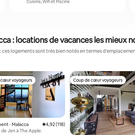
Cuisine, Wifi et Piscine
cca : locations de vacances les mieux n
: ces logements sont très bien notés en termes d'emplacement
 cœur voyageurs
Coup de cœur voyageurs
 cœur voyageurs
Coup de cœur voyageurs
ent ⋅ Malacca
Évaluation moyenne sur la base de 118 comme
4,92 (118)
 de Jen à The Apple.
 la base de 46 commentaires : 4,98 sur 5