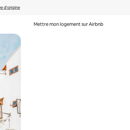
ue d'origine
Mettre mon logement sur Airbnb
sant glisser.