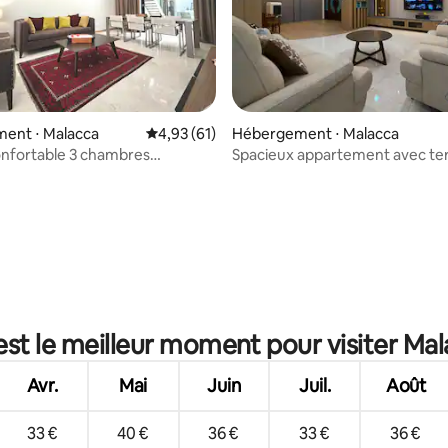
 la base de 67 commentaires : 4,84 sur 5
ent ⋅ Malacca
Évaluation moyenne sur la base de 61 comme
4,93 (61)
Hébergement ⋅ Malacca
nfortable 3 chambres
Spacieux appartement avec te
es The Prive Malacca Jonker
4 chambres @ Taman Cheng
Baru/20 personnes/Karaoké
est le meilleur moment pour visiter Mal
Avr.
Mai
Juin
Juil.
Août
33 €
40 €
36 €
33 €
36 €