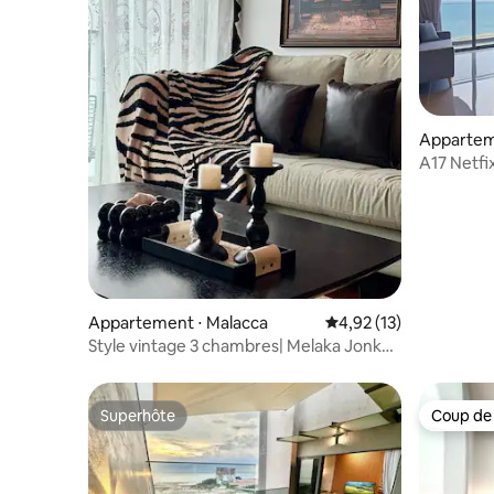
Appartem
Malacca
A17 Netfi
gratuit/B
mer/Baign
Appartement ⋅ Malacca
Évaluation moyenne su
4,92 (13)
Style vintage 3 chambres| Melaka Jonker
Street The Shore
Superhôte
Coup de
Superhôte
Coup de