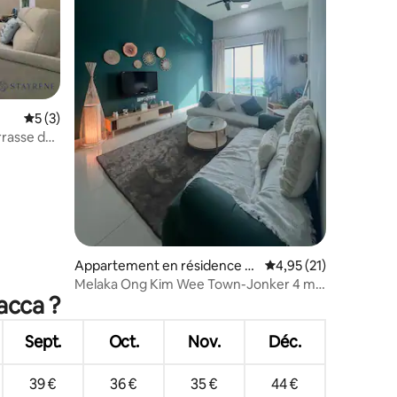
ntaires : 4,93 sur 5
Évaluation moyenne sur la base de 3 commentaires : 5 sur 5
5 (3)
rrasse de
Appartement en résidence ⋅
Évaluation moyenne su
4,95 (21)
Malacca
Melaka Ong Kim Wee Town-Jonker 4 min
acca ?
- 2 chambres, 2 salles de bain,
6 personnes
Sept.
Oct.
Nov.
Déc.
39 €
36 €
35 €
44 €