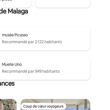
connectée Wifi ✔ haut débit En savoir
plus ci-dessous !
 de Malaga
musée Picasso
Recommandé par 2 122 habitants
Muelle Uno
Recommandé par 949 habitants
ances
Coup de cœur voyageurs
Coup de cœur voyageurs