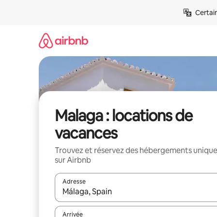
Aller
Certai
directement
au
contenu
Malaga : locations de
vacances
Trouvez et réservez des hébergements uniqu
sur Airbnb
Adresse
Lorsque les résultats s'affichent, utilisez les flèc
Arrivée