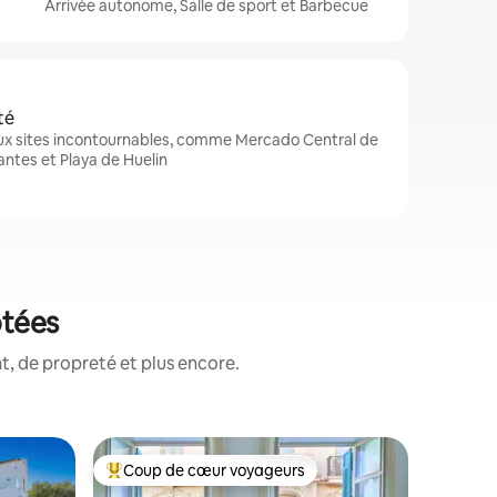
Arrivée autonome, Salle de sport et Barbecue
té
ux sites incontournables, comme Mercado Central de
ntes et Playa de Huelin
otées
, de propreté et plus encore.
Héberge
Coup de cœur voyageurs
Coup de
Coups de cœur voyageurs les plus appréciés
Coup de
Bienvenue