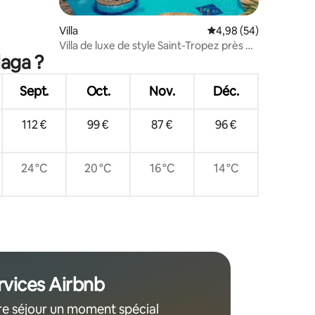
Villa
Évaluation moyenne su
4,98 (54)
Villa de luxe de style Saint-Tropez près de
laga ?
Marbella
Sept.
Oct.
Nov.
Déc.
112 €
99 €
87 €
96 €
24 °C
20 °C
16 °C
14 °C
rvices Airbnb
re séjour un moment spécial