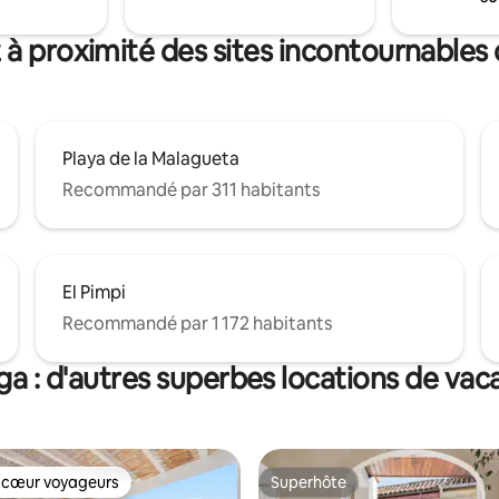
ade sophistiquée et luxueuse
e mer. Piscine extérieure et
 à proximité des sites incontournables
térieure chauffée.
Playa de la Malagueta
Recommandé par 311 habitants
El Pimpi
Recommandé par 1 172 habitants
ga : d'autres superbes locations de vac
 cœur voyageurs
Superhôte
 cœur voyageurs
Superhôte