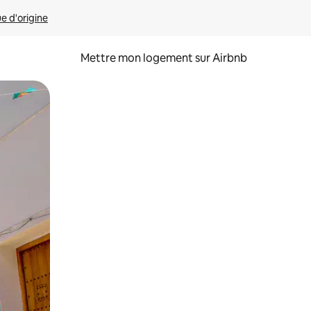
ue d'origine
Mettre mon logement sur Airbnb
sant glisser.