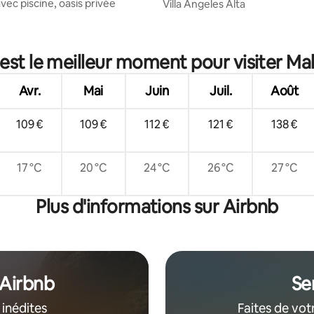
 avec piscine, oasis privée
Villa Angeles Alta
est le meilleur moment pour visiter Ma
Avr.
Mai
Juin
Juil.
Août
109 €
109 €
112 €
121 €
138 €
17 °C
20 °C
24 °C
26 °C
27 °C
Plus d'informations sur Airbnb
 Airbnb
Se
 inédites
Faites de vot