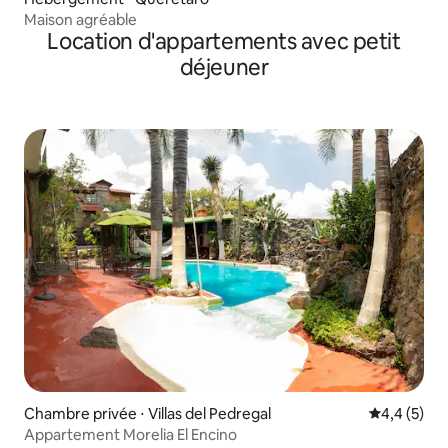
Maison agréable
Location d'appartements avec petit
déjeuner
Chambre privée ⋅ Villas del Pedregal
Évaluation 
4,4 (5)
Appartement Morelia El Encino