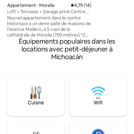
yoga/fitness, sall
Appartement ⋅ Morelia
Évaluation moyenne sur la base
4,79 (14)
artistique, circuit 
Loft + Terrasse + Garage privé Centre
hamacs et hamac de repos
historique
Nouvel appartement dans le centre
résidence indépen
historique à un demi-pâté de maisons de
salon, salle à mang
l'avenue Madero, à 5 rues de la
équipements gratui
cathédrale de Morelia (700 mètres) *2
des produits de ba
Équipements populaires dans les
chambres, principale avec lit King Size et
pour le petit déjeu
secondaire avec lit superposé simple
locations avec petit-déjeuner à
*garage fermé pour 1 voiture *pet
Michoacán
friendly (les animaux sont acceptés)
*terrasse avec barbecue, foyer, glacière
et demi salle de bain *cuisine équipée
avec poêle encastré *patio de service
avec buanderie *Comprend Prime
Video, Disney+, Netflix, WiFi de 250 Go
D'un côté de la maison il y a une laverie,
des épiceries et un autowash
Cuisine
Wifi