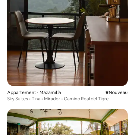
Appartement ⋅ Mazamitla
Nouvel hébe
Nouveau
Sky Suites • Tina • Mirador • Camino Real del Tigre