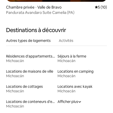
Chambre privée ⋅ Valle de Bravo
Évaluation
5 (10)
Pandurata Avandaro Suite Camelia (PA)
Destinations à découvrir
Autres types de logements
Activités
Résidences d'appartements en location
Séjours à la ferme
Michoacán
Michoacán
Locations de maisons de ville
Locations en camping
Michoacán
Michoacán
Locations de cottages
Locations avec kayak
Michoacán
Michoacán
Locations de conteneurs d'expédition
Afficher plus
Michoacán