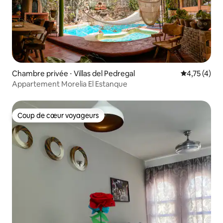
Chambre privée ⋅ Villas del Pedregal
Évaluation m
4,75 (4)
Appartement Morelia El Estanque
Coup de cœur voyageurs
Coup de cœur voyageurs