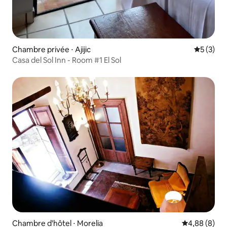
Chambre privée ⋅ Ajijic
Évaluatio
5 (3)
Casa del Sol Inn - Room #1 El Sol
Chambre d'hôtel ⋅ Morelia
Évaluation m
4,88 (8)