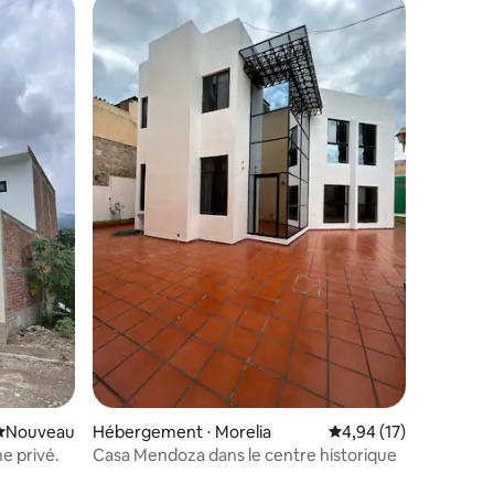
Nouvel hébergement
Nouveau
Hébergement ⋅ Morelia
Évaluation moyenne su
4,94 (17)
e privé.
Casa Mendoza dans le centre historique