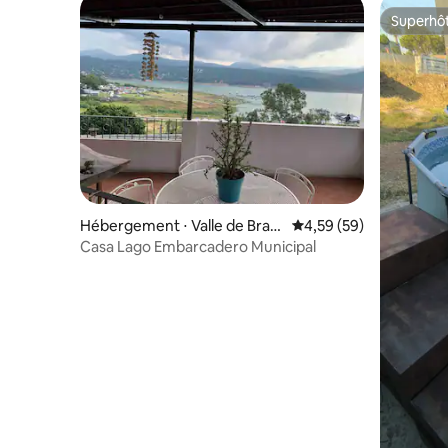
Superhô
Superhô
Hébergement ⋅ Valle de Brav
Évaluation moyenne sur
4,59 (59)
o
Casa Lago Embarcadero Municipal