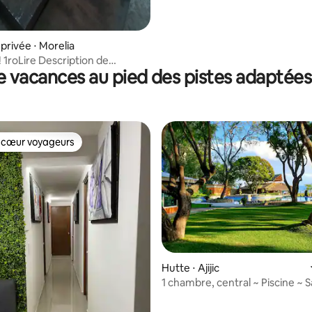
rivée ⋅ Morelia
 1roLire Description de
e vacances au pied des pistes adaptées 
eYdemander
 cœur voyageurs
 cœur voyageurs
Hutte ⋅ Ajijic
1 chambre, central ~ Piscine ~ S
sport ~ Parking gratuit ~ Ajijic