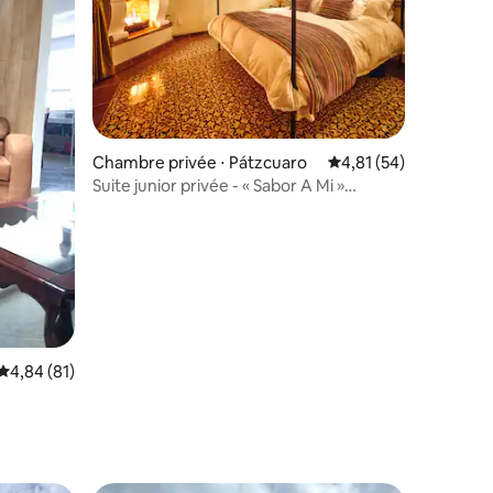
Chambre privée ⋅ Pátzcuaro
Évaluation moyenne su
4,81 (54)
Suite junior privée - « Sabor A Mi »
@aepatzcuaro
Évaluation moyenne sur la base de 81 commentaires : 4,84 sur 5
4,84 (81)
ntaires : 4,78 sur 5