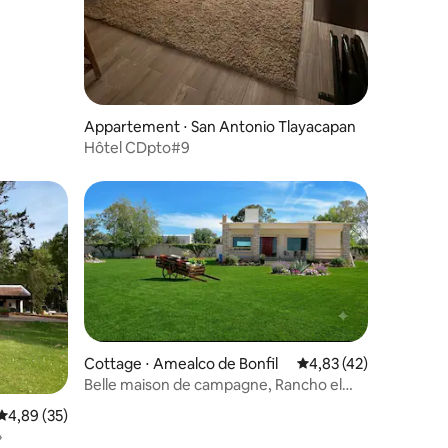
mmentaires : 5 sur 5
Appartement ⋅ San Antonio Tlayacapan
Hôtel CDpto#9
Cottage ⋅ Amealco de Bonfil
Évaluation moyenne su
4,83 (42)
Belle maison de campagne, Rancho el
Cedro
ntaires : 4,92 sur 5
Évaluation moyenne sur la base de 35 commentaires : 4,89 sur 5
4,89 (35)
»