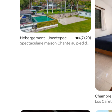
Hébergement ⋅ Jocotepec
Évaluation moyenne s
4,7 (20)
Spectaculaire maison Chante au pied du
lac de Chapala
Chambre p
avo
Los Cafet