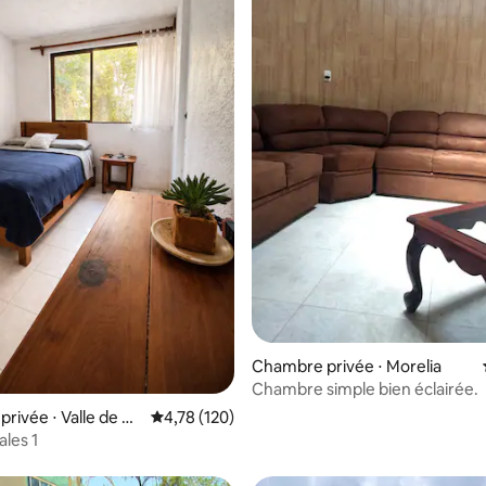
ur la base de 20 commentaires : 4,7 sur 5
Chambre privée ⋅ Morelia
Chambre simple bien éclairée.
rivée ⋅ Valle de Br
Évaluation moyenne sur la base de 120 comme
4,78 (120)
ales 1