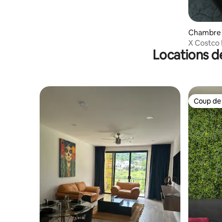
Chambre p
X Costco !
Locations d
l'annonc
Coup de
Coup de