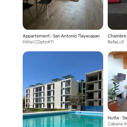
Appartement ⋅ San Antonio Tlayacapan
Chambre p
Hôtel CDpto#11
BellaLu5
Hutte ⋅ Si
Cabane #4