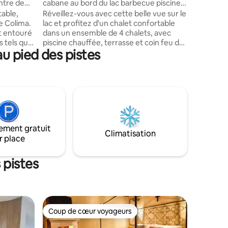
ntre de
cabane au bord du lac barbecue piscine
et terrasse
table,
Réveillez-vous avec cette belle vue sur le
e Colima.
lac et profitez d'un chalet confortable
st entouré
dans un ensemble de 4 chalets, avec
 tels que
piscine chauffée, terrasse et coin feu de
u pied des pistes
es
camp. Idéal pour les couples, les familles
s
et les amis qui cherchent à se détendre à
ins, les
seulement 10 minutes du centre de Valle
est à
de Bravo. Et le meilleur… nous sommes
pet friendly ! 🐾 Ce que vous apprécierez
âté de
le plus Vue sur le lac 🌅 Piscine chauffée
rincipale
partagée 🏊 Espace feu de camp et
barbecue pour viande grillée 🔥 Des
ement gratuit
ové et
espaces extérieurs parfaits pour se
Climatisation
r place
reposer et vivre ensemble 🌳
 pistes
Coup de cœur voyageurs
Coup de cœur voyageurs