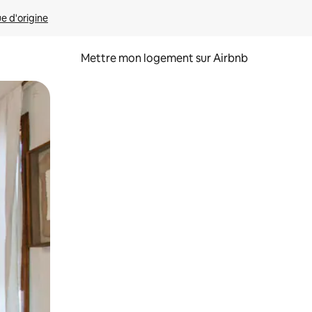
ue d'origine
Mettre mon logement sur Airbnb
sant glisser.