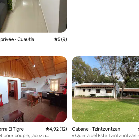
rivée ⋅ Cuautla
Évaluation moyenne sur la base de 9 co
5 (9)
erra El Tigre
Évaluation moyenne sur la base de 12 comme
4,92 (12)
Cabane ⋅ Tzintzuntzan
 pour couple, jacuzzi
« Quinta del Este Tzintzuntzan 