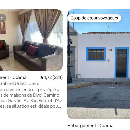
te
Coup de cœur voyageurs
te
Coup de cœur voyageurs
ur la base de 9 commentaires : 4,67 sur 5
ent ⋅ Colima
Évaluation moyenne sur la base de 324 comme
4,72 (324)
Gabriel,UdeC, Unité
ôpital Regi
on dans un endroit privilégié à
s de maisons de Blvd. Camino
ada Galván, Av. San Fdo. et d'Av
s, sa situation est idéale pour
souhaitent être dans une zone
 l'Université de COLIMA, de
ortive Morelos, de l'Hôpital
Hébergement ⋅ Colima
ire, de l'ISSSTE, du palais