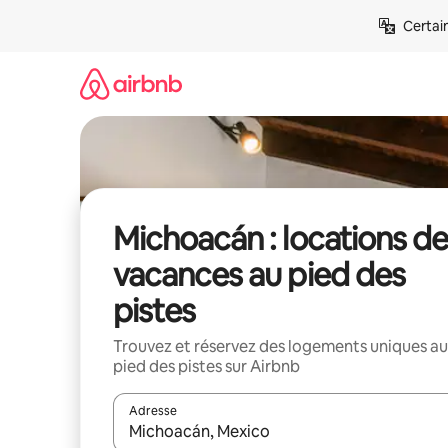
Aller
Certai
directement
au
contenu
Michoacán : locations de
vacances au pied des
pistes
Trouvez et réservez des logements uniques au
pied des pistes sur Airbnb
Adresse
Lorsque les résultats s'affichent, utilisez les flèc