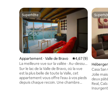
Superhôte
Superhô
Superhôte
Superhô
Appartement ⋅ Valle de Bravo
Évaluation moyenne s
4,67 (9)
La meilleure vue sur la vallée · Au-dessus
Hébergem
du lac
Sur le lac de la Valle de Bravo, où la vue
Casa San 
est la plus belle de toute la Valle, cet
Morelos,H
Jolie mais
appartement vous offre l'eau à vos pieds
deux pâté
depuis chaque recoin. Une chambre
Real, Calz
avec lit King Size + canapé-lit double dans
Insurgente
le séjour (capacité : 4-5 personnes).
ceux qui 
Cuisine entièrement équipée, 1,5 salle de
proche de
bain, salon, salle à manger et terrasse
l'Unité Sp
privée avec vue directe sur le lac. Piscine
universita