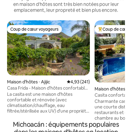
en maison d'hôtes sont très bien notées pour leur
emplacement, leur propreté et bien plus encore.
Coup de cœur voyageurs
Coup de cœur 
Coup de cœur voyageurs
Coups de cœur vo
Maison d'hôtes ⋅ Ajijic
Évaluation moyenne sur la base 
4,93 (241)
Casa Frida - Maison d'hôtes confortable
Maison d'hôtes ⋅ Aj
dans un domaine.
La casita est une maison d'hôtes
Casita confortable 
confortable et rénovée (avec
et mirador !
Charmante casita a
climatisation/chauffage, eau
une courte distanc
filtrée/stérilisée aux UV) d'une propriété
restaurants et d
immobilière. Elle dispose d'une belle
chambre au bord d
terrasse sur le toit avec vue sur les
Michoacán : équipements populaires
d'un lit King Size,
montagnes et le lac. La casita de
connectée et d'un 