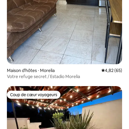
Maison d'hôtes ⋅ Morelia
Évaluation mo
4,82 (65)
Votre refuge secret / Estadio Morelia
Coup de cœur voyageurs
Coup de cœur voyageurs