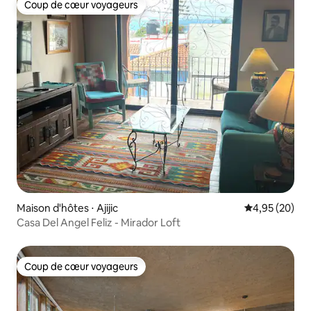
Coup de cœur voyageurs
Coup de cœur voyageurs
Maison d'hôtes ⋅ Ajijic
Évaluation mo
4,95 (20)
Casa Del Angel Feliz - Mirador Loft
Coup de cœur voyageurs
Coup de cœur voyageurs