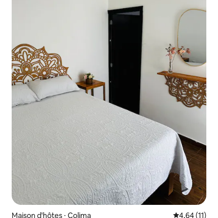
Maison d'hôtes ⋅ Colima
Évaluation mo
4,64 (11)