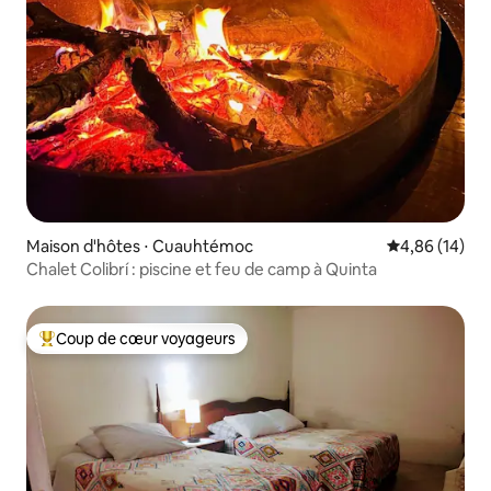
Maison d'hôtes ⋅ Cuauhtémoc
Évaluation mo
4,86 (14)
Chalet Colibrí : piscine et feu de camp à Quinta
Coup de cœur voyageurs
Coups de cœur voyageurs les plus appréciés