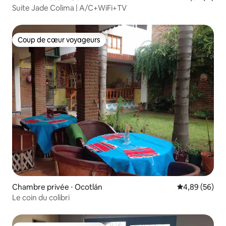
Suite Jade Colima | A/C+WiFi+TV
Coup de cœur voyageurs
Coup de cœur voyageurs
Chambre privée ⋅ Ocotlán
Évaluation mo
4,89 (56)
Le coin du colibri