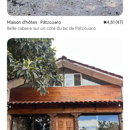
Maison d'hôtes ⋅ Pátzcuaro
Évaluation mo
4,51 (47)
Belle cabane sur un côté du lac de Pátzcuaro