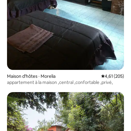
Maison d'hôtes ⋅ Morelia
Évaluation moy
4,61 (205)
appartement à la maison ,central ,confortable ,privé,