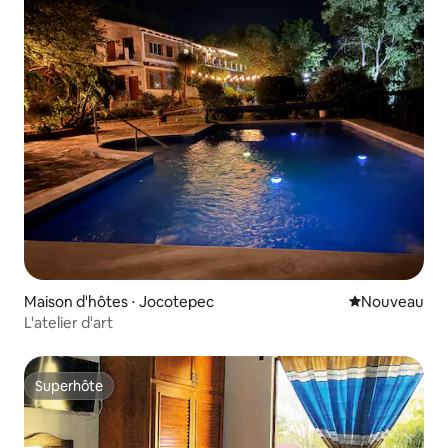
Maison d'hôtes ⋅ Jocotepec
Nouvel hébe
Nouveau
L'atelier d'art
Superhôte
Superhôte