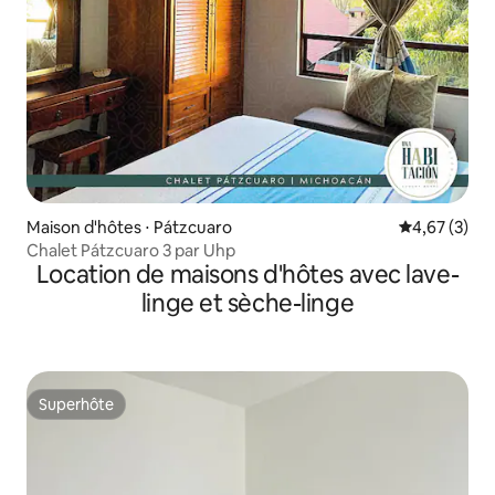
Maison d'hôtes ⋅ Pátzcuaro
Évaluation m
4,67 (3)
Chalet Pátzcuaro 3 par Uhp
Location de maisons d'hôtes avec lave-
linge et sèche-linge
Superhôte
Superhôte