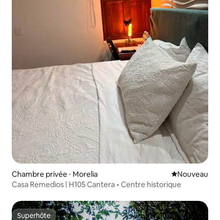
Chambre privée ⋅ Morelia
Nouvel hébe
Nouveau
Casa Remedios | H105 Cantera • Centre historique
Superhôte
Superhôte