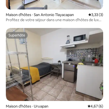
Maison d'hôtes ⋅ San Antonio Tlayacapan
Évaluation m
3,33 (3)
Profitez de votre séjour dans une maison d'hôtes de luxe
d'une chambre.
Superhôte
Superhôte
Maison d'hôtes ⋅ Uruapan
Évaluation m
4,67 (6)