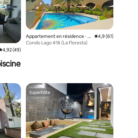
Appartement en résidence ⋅ Aj
Évaluation moyenne s
4,9 (61)
ijic
taires : 4,86 sur 5
Condo Lago #16 (La Floresta)
Évaluation moyenne sur la base de 49 commentaires : 4,92 sur 5
4,92 (49)
iscine
Superhôte
Superhôte