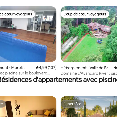
de cœur voyageurs
Coup de cœur voyageurs
 cœur voyageurs les plus appréciés
Coup de cœur voyageurs
la base de 183 commentaires : 4,94 sur 5
ent ⋅ Morelia
Évaluation moyenne sur la base de 107 commen
4,99 (107)
Hébergement ⋅ Valle de Bra
É
vo
ec piscine sur le boulevard
Domaine d'Avandaro River : pis
Résidences d'appartements avec piscin
 León
cuisine, sentiers forestiers !
te
Superhôte
te
Superhôte