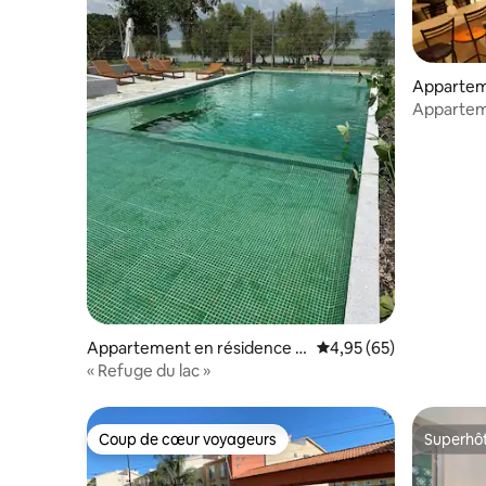
Appartem
Jocotepe
Appartem
Chapala
Appartement en résidence ⋅
Évaluation moyenne sur
4,95 (65)
San Cristóbal Zapotitlán
« Refuge du lac »
Coup de cœur voyageurs
Superhô
Coup de cœur voyageurs
Superhô