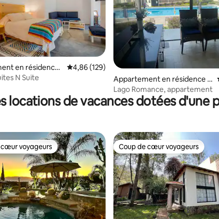
ent en résidence ⋅
Évaluation moyenne sur la base de 129 commen
4,86 (129)
ites N Suite
 la base de 157 commentaires : 4,83 sur 5
Appartement en résidence ⋅
Chantepec
Lago Romance, appartement
s locations de vacances dotées d'une p
 cœur voyageurs
Coup de cœur voyageurs
 cœur voyageurs
Coup de cœur voyageurs