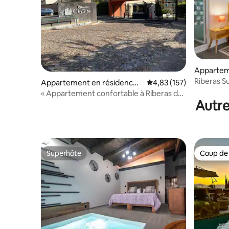
Appartem
Ajijic
Riberas Su
Appartement en résidence ⋅
Évaluation moyenne sur
4,83 (157)
Ajijic
« Appartement confortable à Riberas del
Autre
Chante »
Superhôte
Coup de
Superhôte
Coup de