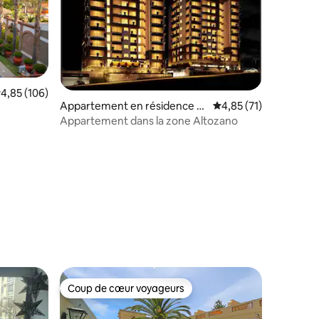
taires : 4,88 sur 5
valuation moyenne sur la base de 106 commentaires : 4,85 sur 5
4,85 (106)
Appartement en résidence ⋅
Évaluation moyenne su
4,85 (71)
Morelia
Appartement dans la zone Altozano
Coup de cœur voyageurs
Coup de cœur voyageurs