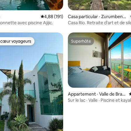
r la base de 140 commentaires : 4,8 sur 5
c
Évaluation moyenne sur la base de 191 comme
4,88 (191)
Casa particular ⋅ Zurumbene
o
onnette avec piscine Ajijic.
Casa Río. Retraite d'art et de si
Rivière et piscine
 cœur voyageurs
Superhôte
 cœur voyageurs
Superhôte
 la base de 83 commentaires : 4,94 sur 5
Appartement ⋅ Valle de Brav
o
Sur le lac · Valle · Piscine et kaya