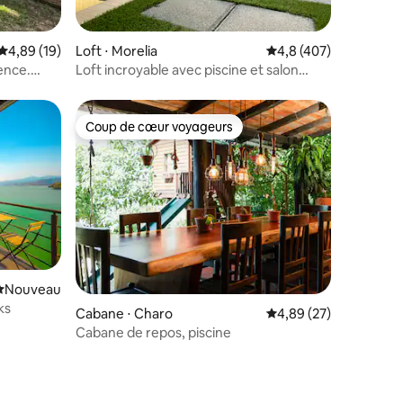
ntaires : 4,88 sur 5
Évaluation moyenne sur la base de 19 commentaires : 4,89 sur 5
4,89 (19)
Loft ⋅ Morelia
Évaluation moyenne su
4,8 (407)
lence.
Loft incroyable avec piscine et salon
extérieur !
Coup de cœur voyageurs
Coup de cœur voyageurs
Nouvel hébergement
Nouveau
ks
Cabane ⋅ Charo
Évaluation moyenne su
4,89 (27)
Cabane de repos, piscine