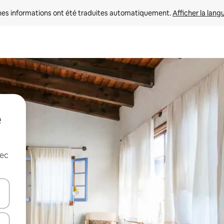
nes informations ont été traduites automatiquement. 
Afficher la lang
vec
hes vers le haut et vers le bas pour les parcourir ou en appuyant et en fai