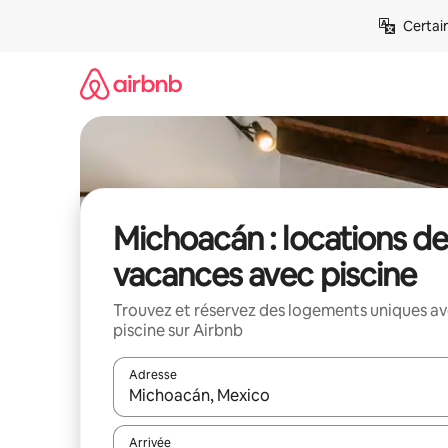
Aller
Certai
directement
au
contenu
Michoacán : locations de
vacances avec piscine
Trouvez et réservez des logements uniques a
piscine sur Airbnb
Adresse
Lorsque les résultats s'affichent, utilisez les flèc
Arrivée