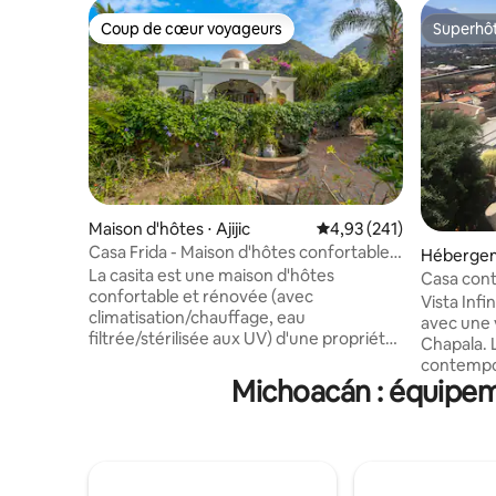
Coup de cœur voyageurs
Superhô
Coup de cœur voyageurs
Superhô
Maison d'hôtes ⋅ Ajijic
Évaluation moyenne sur
4,93 (241)
Casa Frida - Maison d'hôtes confortable
Hébergeme
dans un domaine.
La casita est une maison d'hôtes
Casa cont
confortable et rénovée (avec
débordem
Vista Inf
climatisation/chauffage, eau
avec une 
filtrée/stérilisée aux UV) d'une propriété
Chapala. 
immobilière. Elle dispose d'une belle
contempor
terrasse sur le toit avec vue sur les
Michoacán : équipeme
les chamb
montagnes et le lac. La casita de
salle de b
2 chambres et 2 salles de bain possède sa
manger et
propre cour tropicale privée à l'intérieur
Cuisine b
d'un charmant domaine clos et sécurisé.
cuisson au gaz. Barbecue
Située à quelques pâtés de maisons des
pas d'esc