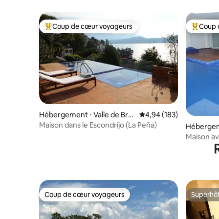
lac
Coup de cœur voyageurs
Coup 
Coups de cœur voyageurs les plus appréciés
Coups de
Hébergement ⋅ Valle de Bra
Évaluation moyenne sur 
4,94 (183)
vo
Maison dans le Escondrijo (La Peña)
Hébergem
Maison av
García de
Coup de cœur voyageurs
Superhô
Coup de cœur voyageurs
Superhô