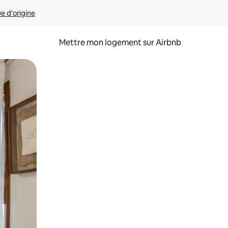
ue d'origine
Mettre mon logement sur Airbnb
sant glisser.