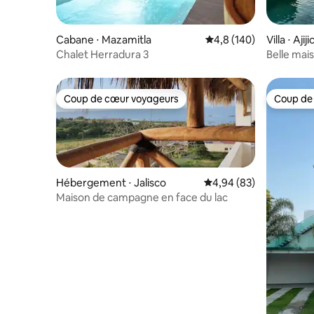
Cabane ⋅ Mazamitla
Évaluation moyenne su
4,8 (140)
Villa ⋅ Ajiji
Chalet Herradura 3
Belle mais
Coup de cœur voyageurs
Coup de
Coup de cœur voyageurs
Coup de
Hébergement ⋅ Jalisco
Évaluation moyenne sur
4,94 (83)
Maison de campagne en face du lac