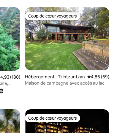
Coup de cœur voyageurs
Coup de cœur voyageurs
taires : 4,99 sur 5
Hébergement ⋅ Tzintzuntzan
Évaluation moyenne su
4,86 (69)
valuation moyenne sur la base de 180 commentaires : 4,93 sur 5
4,93 (180)
Maison de campagne avec accès au lac
cine,
e
Coup de cœur voyageurs
Coup de cœur voyageurs