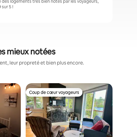
des logements très bien notés par les voyageurs,
sur 5 !
es mieux notées
t, leur propreté et bien plus encore.
Chalet ⋅ 
Coup de cœur voyageurs
Superhô
Coup de cœur voyageurs
Superhô
urentide
L'ÉVASION
Chaleureu
du lac Sa
Cuisine c
Wi-Fi, foy
double. p
et enchan