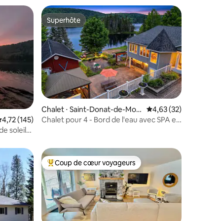
Superhôte
lus appréciés
Superhôte
Chalet ⋅ Saint-Donat-de-Mon
Évaluation moyenne su
4,63 (32)
tcalm
Chalet pour 4 - Bord de l'eau avec SPA et
valuation moyenne sur la base de 145 commentaires : 4,72 sur 5
4,72 (145)
entaires : 4,9 sur 5
kayaks
e soleil
Coup de cœur voyageurs
lus appréciés
Coups de cœur voyageurs les plus appréciés