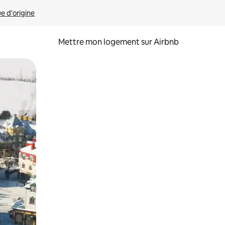
ue d'origine
Mettre mon logement sur Airbnb
sant glisser.