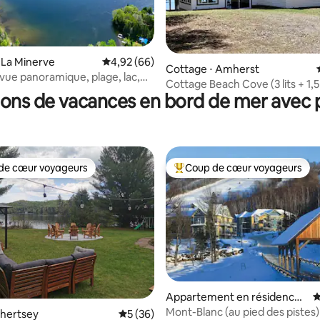
 la base de 49 commentaires : 4,92 sur 5
 La Minerve
Évaluation moyenne sur la base de 66 commen
4,92 (66)
Cottage ⋅ Amherst
vue panoramique, plage, lac,
Cottage Beach Cove (3 lits + 1,5
ions de vacances en bord de mer avec p
bain + bord de mer)
de cœur voyageurs
Coup de cœur voyageurs
 cœur voyageurs les plus appréciés
Coups de cœur voyageurs les p
 la base de 65 commentaires : 4,88 sur 5
Appartement en résidence ⋅
É
Mont-Blanc
Mont-Blanc (au pied des pistes) 
Chertsey
Évaluation moyenne sur la base de 36 co
5 (36)