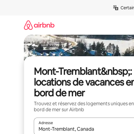
Aller
Certai
directement
au
contenu
Mont-Tremblant&nbsp;:
locations de vacances e
bord de mer
Trouvez et réservez des logements uniques en
bord de mer sur Airbnb
Adresse
Lorsque les résultats s'affichent, utilisez les flèc