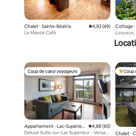
Chalet ⋅ Sainte-Béatrix
Évaluation moyenne sur
4,92 (49)
Cottage ⋅
Le Manoir Café
Luxueux, 
spa, jeux
Locat
Coup de cœur voyageurs
Coup 
Coup de cœur voyageurs
Coups de
Appartement ⋅ Lac-Supérieu
Évaluation moyenne sur
4,88 (65)
r
Deluxe Suite-sur-Lac Superieur - Versant
Chalet ⋅ 