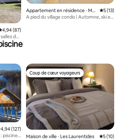
Appartement en résidence ⋅ Mo
Évaluation moyenne
5 (13)
nt-Tremblant
A pied du village condo | Automne, ski et
nature
taires : 4,92 sur 5
Évaluation moyenne sur la base de 87 commentaires : 4,94 sur 5
4,94 (87)
 salles de
iscine
Coup de cœur voyageurs
lus appréciés
Coup de cœur voyageurs
valuation moyenne sur la base de 127 commentaires : 4,94 sur 5
4,94 (127)
: piscine,
mmentaires : 5 sur 5
Maison de ville ⋅ Les Laurentides
Évaluation moyenne
5 (10)