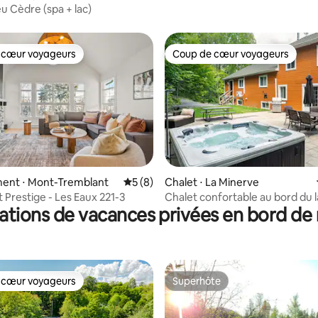
lac, spa
u Cèdre (spa + lac)
 cœur voyageurs
Coup de cœur voyageurs
 cœur voyageurs
Coup de cœur voyageurs
la base de 100 commentaires : 4,82 sur 5
ent ⋅ Mont-Tremblant
Évaluation moyenne sur la base de 8 co
5 (8)
Chalet ⋅ La Minerve
 Prestige - Les Eaux 221-3
Chalet confortable au bord du 
ations de vacances privées en bord de
SPA près du mont-Tremblant
 cœur voyageurs
Superhôte
 cœur voyageurs
Superhôte