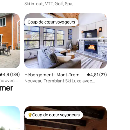
Ski in-out, VTT, Golf, Spa,
Coup de cœur voyageurs
Coup de cœur voyageurs
mmentaires : 5 sur 5
Évaluation moyenne sur la base de 139 commentaires : 4,9 sur 5
4,9 (139)
Hébergement ⋅ Mont-Trembl
Évaluation moyenne su
4,81 (27)
ant
lac avec
Nouveau Tremblant Ski Luxe avec
 mer
navette, jacuzzi, sauna
Coup de cœur voyageurs
Coups de cœur voyageurs les plus appréciés