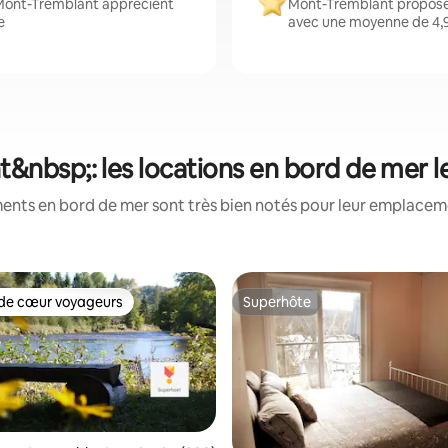
 Mont-Tremblant apprécient
Mont-Tremblant propose 
e
avec une moyenne de 4,9 
&nbsp;: les locations en bord de mer l
ents en bord de mer sont très bien notés pour leur emplacemen
de cœur voyageurs
Superhôte
 cœur voyageurs les plus appréciés
Superhôte