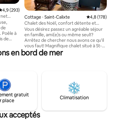
pour déc
taires : 4,95 sur 5
quotidien
Évaluation moyenne sur la base de 293 commentaires : 4,9 sur 5
4,9 (293)
10 minute
rnet
Cottage ⋅ Saint-Calixte
Évaluation moyenne su
4,8 (178)
et 30 mi
use,
Sentier 
Chalet des Noël, confort détente et
 de
piste cyc
chaleureux!
Vous désirez passez un agréable séjour
. Poêle à
plusieurs
en famille, ami(e)s ou même seul!?
is de
Arrêtez de chercher nous avons ce qu'il
national
vous faut! Magnifique chalet situé à St-
availler,
ons en bord de mer
Calixte au Lac Pinet. Parfait pour les
pide MESH.
amoureux de randonné qui désirent
. Le quai
s'aventurer dans le bois ou pour ceux qui
pédalo,
préfère la nage ou même les feux! Les
ison
inclus; -air climatisé/ céramique
 DE
chauffante - literie/ serviettes de bain -
coup de
jeux de société/livres -wifi/ télévision
 nous
(dvd) -kayak/paddle -micro onde/ article
partagé.
ement gratuit
de cuisine - Et bien plus encore!
Climatisation
r place
aux acceptés