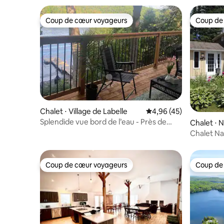
Coup de cœur voyageurs
Coup de
Coup de cœur voyageurs
Coup de
Chalet ⋅ Village de Labelle
Évaluation moyenne sur
4,96 (45)
Splendide vue bord de l’eau - Près de
Chalet ⋅ 
Tremblant
Chalet N
Coup de cœur voyageurs
Coup de
Coup de cœur voyageurs
Coup de