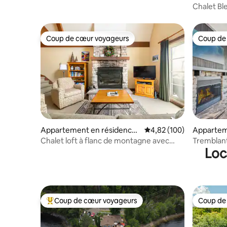
Nord
Chalet Ble
Coup de cœur voyageurs
Coup de
Coup de cœur voyageurs
Coup de
Appartement en résidence ⋅
Évaluation moyenne sur 
4,82 (100)
Appartem
Mont-Tremblant
Chalet loft à flanc de montagne avec
Tremblant
Loc
accès aux pistes et piscine
Coup de cœur voyageurs
Coup de
Coups de cœur voyageurs les plus appréciés
Coup de