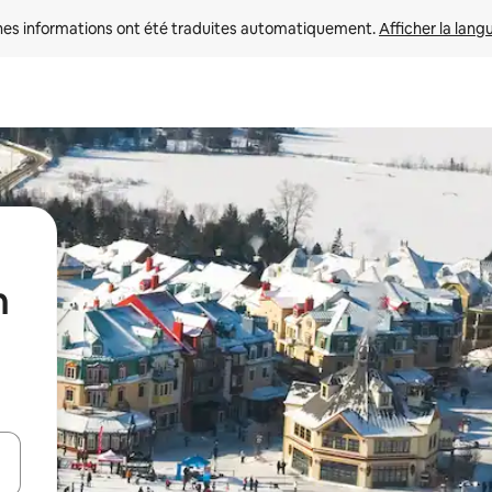
nes informations ont été traduites automatiquement. 
Afficher la lang
n
hes vers le haut et vers le bas pour les parcourir ou en appuyant et en fai