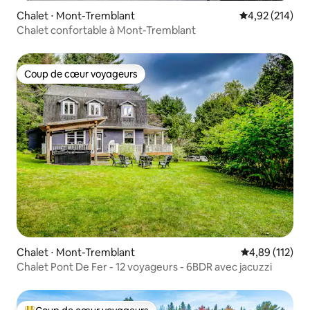
Chalet ⋅ Mont-Tremblant
Évaluation moy
4,92 (214)
Chalet confortable à Mont-Tremblant
Coup de cœur voyageurs
Coup de cœur voyageurs
Chalet ⋅ Mont-Tremblant
Évaluation moy
4,89 (112)
Chalet Pont De Fer - 12 voyageurs - 6BDR avec jacuzzi