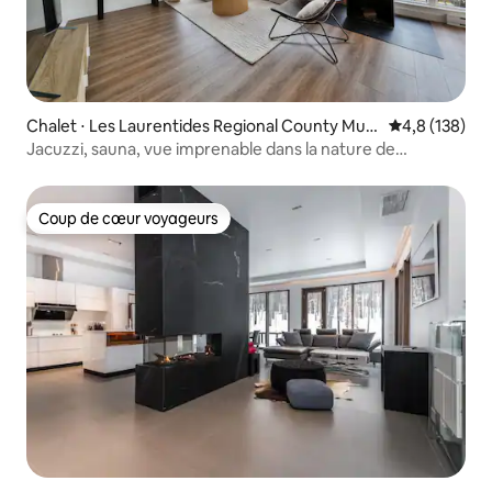
Chalet ⋅ Les Laurentides Regional County Muni
Évaluation mo
4,8 (138)
cipality
Jacuzzi, sauna, vue imprenable dans la nature de
Tremblant !
Coup de cœur voyageurs
Coup de cœur voyageurs