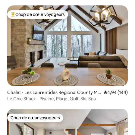
Coup de cœur voyageurs
Coups de cœur voyageurs les plus appréciés
Chalet ⋅ Les Laurentides Regional County Mu
Évaluation moy
4,94 (144)
nicipality
Le Chic Shack - Piscine, Plage, Golf, Ski, Spa
Coup de cœur voyageurs
Coup de cœur voyageurs