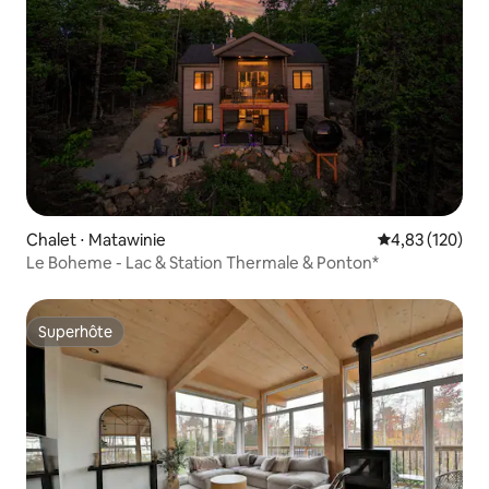
Chalet ⋅ Matawinie
Évaluation moy
4,83 (120)
Le Boheme - Lac & Station Thermale & Ponton*
Superhôte
Superhôte