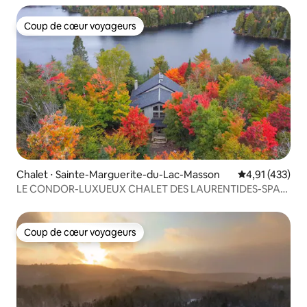
Coup de cœur voyageurs
Coup de cœur voyageurs
Chalet ⋅ Sainte-Marguerite-du-Lac-Masson
Évaluation moy
4,91 (433)
LE CONDOR-LUXUEUX CHALET DES LAURENTIDES-SPA-
LAC
Coup de cœur voyageurs
Coup de cœur voyageurs