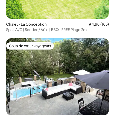
Chalet ⋅ La Conception
Évaluation moy
4,96 (165)
Spa | A/C | Sentier / Vélo | BBQ | FREE Plage 2m !
Coup de cœur voyageurs
Coup de cœur voyageurs