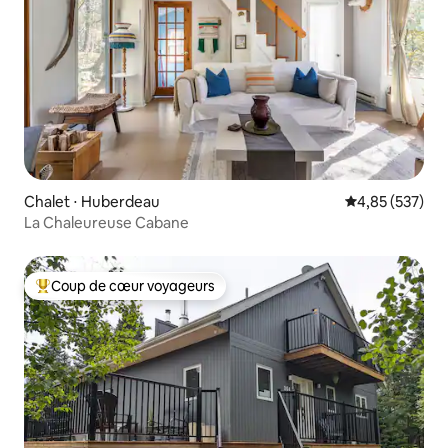
Chalet ⋅ Huberdeau
Évaluation moy
4,85 (537)
La Chaleureuse Cabane
Coup de cœur voyageurs
Coups de cœur voyageurs les plus appréciés