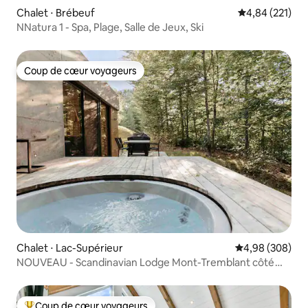
Chalet ⋅ Brébeuf
Évaluation moy
4,84 (221)
NNatura 1 - Spa, Plage, Salle de Jeux, Ski
Coup de cœur voyageurs
Coup de cœur voyageurs
Chalet ⋅ Lac-Supérieur
Évaluation moy
4,98 (308)
NOUVEAU - Scandinavian Lodge Mont-Tremblant côté
nord
Coup de cœur voyageurs