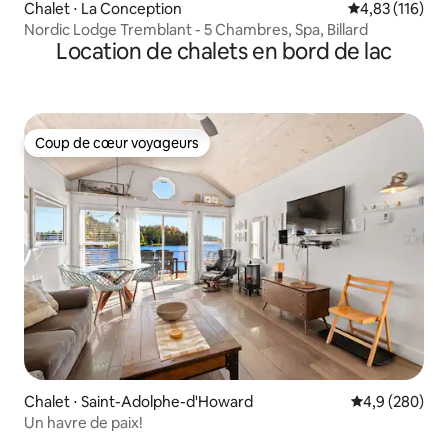
Chalet ⋅ La Conception
Évaluation moy
4,83 (116)
Nordic Lodge Tremblant - 5 Chambres, Spa, Billard
Location de chalets en bord de lac
Coup de cœur voyageurs
Coup de cœur voyageurs
Chalet ⋅ Saint-Adolphe-d'Howard
Évaluation mo
4,9 (280)
Un havre de paix!