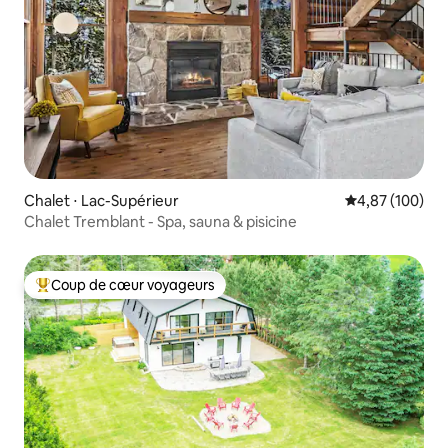
Chalet ⋅ Lac-Supérieur
Évaluation moy
4,87 (100)
Chalet Tremblant - Spa, sauna & pisicine
Coup de cœur voyageurs
Coups de cœur voyageurs les plus appréciés