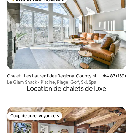
Coups de cœur voyageurs les plus appréciés
Chalet ⋅ Les Laurentides Regional County Mu
Évaluation moy
4,87 (159)
nicipality
Le Glam Shack - Piscine, Plage, Golf, Ski, Spa
Location de chalets de luxe
Coup de cœur voyageurs
Coup de cœur voyageurs