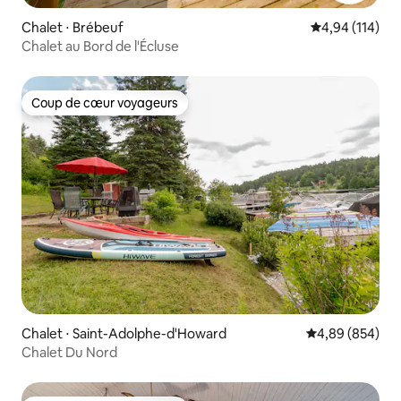
Chalet ⋅ Brébeuf
Évaluation moy
4,94 (114)
Chalet au Bord de l'Écluse
Coup de cœur voyageurs
Coup de cœur voyageurs
Chalet ⋅ Saint-Adolphe-d'Howard
Évaluation moy
4,89 (854)
Chalet Du Nord