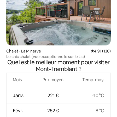
Chalet ⋅ La Minerve
Évaluation moy
4,91 (130)
Le chic chalet (vue exceptionnelle sur le lac)
Quel est le meilleur moment pour visiter
Mont-Tremblant ?
Mois
Prix moyen
Temp. moy.
Janv.
221 €
-10 °C
Févr.
252 €
-8 °C