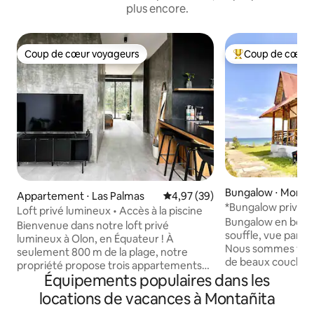
plus encore.
Coup de cœur voyageurs
Coup de cœur 
Coup de cœur voyageurs
Coups de cœur vo
Bungalow ⋅ Monta
Appartement ⋅ Las Palmas
Évaluation moyenne sur la base
4,97 (39)
*Bungalow privé e
Loft privé lumineux • Accès à la piscine
Bungalow en bord 
Bienvenue dans notre loft privé
souffle, vue panor
lumineux à Olon, en Équateur ! À
Nous sommes vraim
seulement 800 m de la plage, notre
de beaux couchers 
propriété propose trois appartements
balcon ! Climatisat
Équipements populaires dans les
privés avec salles de bains privées et
Wi-Fi RAPIDE. Idé
cuisines entièrement équipées. Profitez
locations de vacances à Montañita
numériques. Situé
de la piscine partagée et détendez-vous