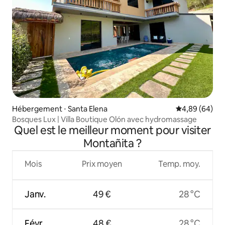
Hébergement ⋅ Santa Elena
Évaluation mo
4,89 (64)
Bosques Lux | Villa Boutique Olón avec hydromassage
Quel est le meilleur moment pour visiter
Montañita ?
Mois
Prix moyen
Temp. moy.
Janv.
49 €
28 °C
Févr.
48 €
28 °C