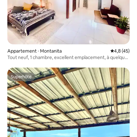
Appartement ⋅ Montanita
Évaluation m
4,8 (45)
Tout neuf, 1 chambre, excellent emplacement, à quelques
pas de la plage
Superhôte
Superhôte