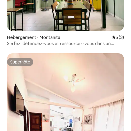
Hébergement ⋅ Montanita
Évaluatio
5 (3)
Surfez, détendez-vous et ressourcez-vous dans un
refuge luxuriant à Montañita
Superhôte
Superhôte