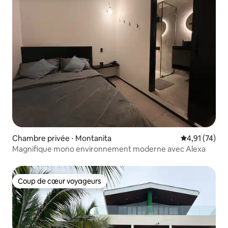
Chambre privée ⋅ Montanita
Évaluation mo
4,91 (74)
Magnifique mono environnement moderne avec Alexa
Coup de cœur voyageurs
Coup de cœur voyageurs