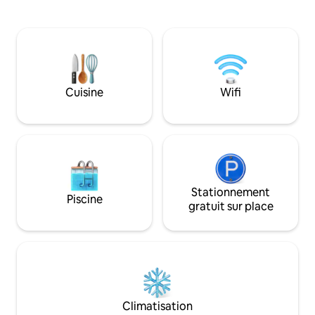
résidentielle de La
dans notre loft aménagé avec soin. Il
quartier de Montan
dispose d'un lit Queen Size, d'une salle
restaurants, des é
de bains privée et d'une cuisine
studios de yoga. F
entièrement équipée avec café local
vous attrapez les 
gratuit. Restez à l'aise avec la
ville. La rue princi
climatisation, le Wi-Fi et l'arrivée
avec des bars et d
autonome. Explorez les plages à
Cuisine
Wifi
seulement quelque
proximité et immergez-vous dans le
assez loin pour un
style de vie côtier décontracté.
sommeil.
Réservez votre séjour dès aujourd'hui !
Stationnement
Piscine
gratuit sur place
Climatisation