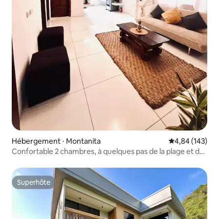
Hébergement ⋅ Montanita
Évaluation moy
4,84 (143)
Confortable 2 chambres, à quelques pas de la plage et de
la rue principale
Superhôte
Superhôte