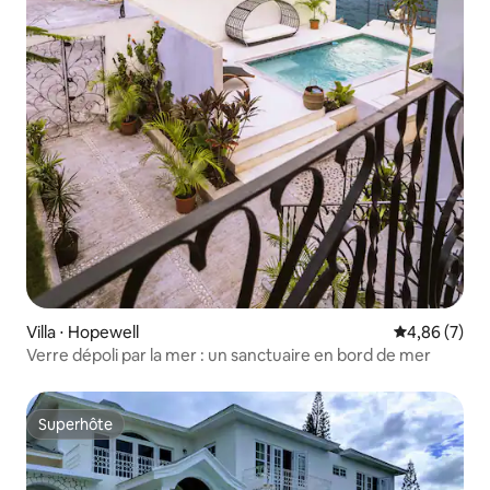
Villa ⋅ Hopewell
Évaluation m
4,86 (7)
Verre dépoli par la mer : un sanctuaire en bord de mer
Superhôte
Superhôte