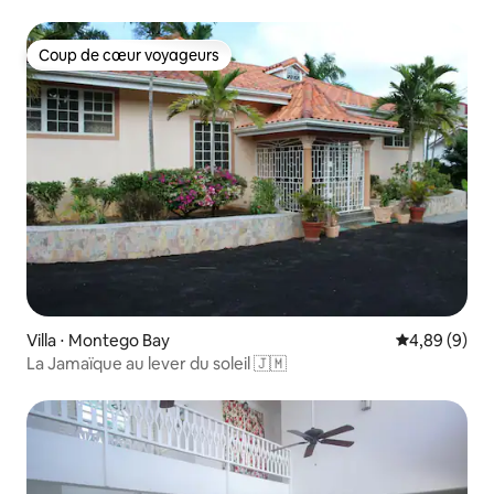
Coup de cœur voyageurs
Coup de cœur voyageurs
Villa ⋅ Montego Bay
Évaluation m
4,89 (9)
La Jamaïque au lever du soleil 🇯🇲