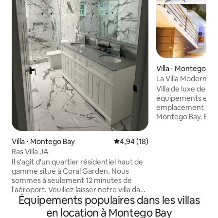
Villa ⋅ Montego Ba
La Villa Moderne
Villa de luxe de 6
équipements exce
emplacement privi
Montego Bay. Bienvenue dans votre
oasis privée au cœur de Saint
Une escapade parfa
Villa ⋅ Montego Bay
Évaluation moyenne sur la base
4,94 (18)
les amis ou les é
Ras Villa JA
accueillir 12 pers
Il s'agit d'un quartier résidentiel haut de
ingrédients de pet
gamme situé à Coral Garden. Nous
inclus (service de 
sommes à seulement 12 minutes de
par groupe). Cha
l'aéroport. Veuillez laisser notre villa dans
d'une salle de bain
Équipements populaires dans les villas
le même état que celui dans lequel vous
télévision connect
l'avez reçue. 🥂Lorsque vous réservez
et de dressings. La
en location à Montego Bay
pour 5 jours ou plus, vous recevrez un