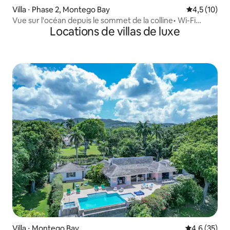
Villa ⋅ Phase 2, Montego Bay
Évaluation m
4,5 (10)
Vue sur l'océan depuis le sommet de la colline• Wi-Fi
Locations de villas de luxe
500 Mbit/s• Cuisine complète
Villa ⋅ Montego Bay
Évaluation m
4,6 (35)