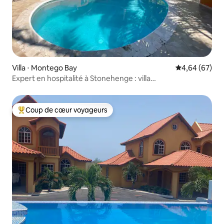
Villa ⋅ Montego Bay
Évaluation mo
4,64 (67)
Expert en hospitalité à Stonehenge : villa
5 chambres/chef/plage
Coup de cœur voyageurs
Coups de cœur voyageurs les plus appréciés