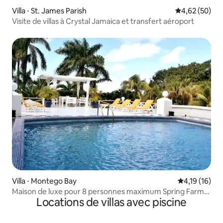
Villa ⋅ St. James Parish
Évaluation mo
4,62 (50)
Visite de villas à Crystal Jamaica et transfert aéroport
Villa ⋅ Montego Bay
Évaluation mo
4,19 (16)
Maison de luxe pour 8 personnes maximum Spring Farm
Locations de villas avec piscine
Montego Bay