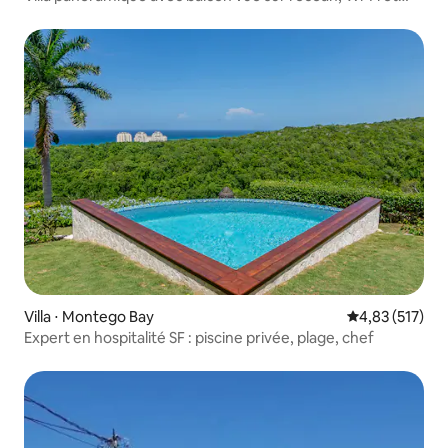
Netflix
Villa ⋅ Montego Bay
Évaluation moy
4,83 (517)
Expert en hospitalité SF : piscine privée, plage, chef