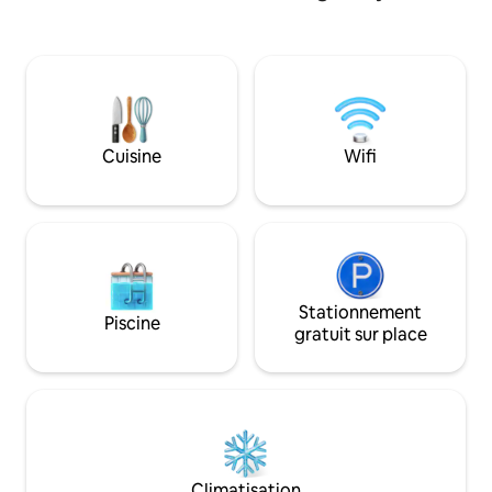
également de vas
repas de bienvenue et un service de
divertissement ave
navette gratuit depuis l'aéroport MBJ
bar, d'espaces ext
Wifi gratuit Eau chaude climatisée Gant
belvédères et ch
de toilette supplémentaire Casserole,
assiette, tasses,couteau, fourchettes et
cuillère (Lave-linge et sèche-linge à 15 $
par chargement Un service de transport
Cuisine
Wifi
est disponible de l'aéroport à notre villa à
un faible coût de 10 $ par personne.
Interdiction de fumée 🚭 à l'intérieur
Stationnement
Piscine
gratuit sur place
Climatisation