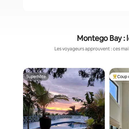
Montego Bay : l
Les voyageurs approuvent : ces mais
Superhôte
Coup 
Superhôte
Coups de