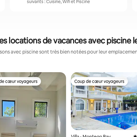
suivants : Cuisine, Wifi et Piscine
es locations de vacances avec piscine 
ons avec piscine sont très bien notées pour leur emplacement
de cœur voyageurs
Coup de cœur voyageurs
 cœur voyageurs les plus appréciés
Coup de cœur voyageurs
Villa ⋅ Montego Bay
É