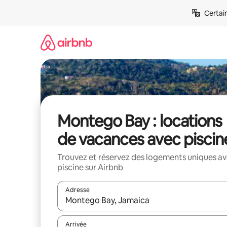
Aller
Certai
directement
au
contenu
Montego Bay : locations
de vacances avec piscin
Trouvez et réservez des logements uniques a
piscine sur Airbnb
Adresse
Lorsque les résultats s'affichent, utilisez les flèc
Arrivée