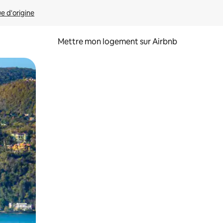
ue d'origine
Mettre mon logement sur Airbnb
sant glisser.