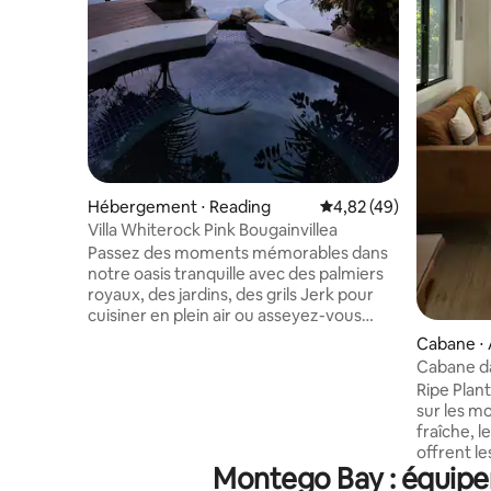
Hébergement ⋅ Reading
Évaluation moyenne sur
4,82 (49)
Villa Whiterock Pink Bougainvillea
Passez des moments mémorables dans
notre oasis tranquille avec des palmiers
royaux, des jardins, des grils Jerk pour
cuisiner en plein air ou asseyez-vous
simplement dans le jardin et profitez du
Cabane ⋅
carillon éolien avec sa mélodie apaisante
Cabane da
lorsque le vent souffle. Vue sur la cour et
Ripe Plan
le ciel ouvert. Promenez-vous en
sur les mont
descendant la colline, puis montez nos
fraîche, le 
escaliers en colimaçon jusqu'à notre
offrent le
piscine surélevée. Profitez d'une vue
Montego Bay : équipem
reposer, 
imprenable sur l'océan, la montagne et la