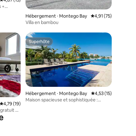
s +
taires : 4,98 sur 5
Hébergement ⋅ Montego Bay
Évaluation moyenne su
4,91 (75)
Villa en bambou
Superhôte
Superhôte
Hébergement ⋅ Montego Bay
Évaluation moyenne su
4,53 (15)
Maison spacieuse et sophistiquée :
entaires : 4,8 sur 5
Évaluation moyenne sur la base de 19 commentaires : 4,79 sur 5
4,79 (19)
piscine, salle de sport et plage à
gratuit à
proximité
e