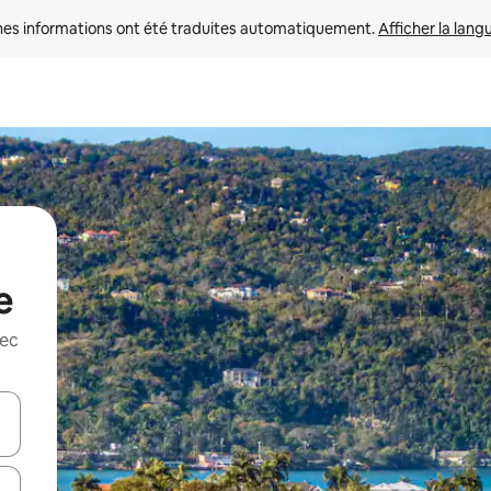
nes informations ont été traduites automatiquement. 
Afficher la lang
e
vec
hes vers le haut et vers le bas pour les parcourir ou en appuyant et en fai