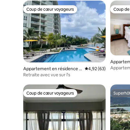
Coup de cœur voyageurs
Coup de
Coup de cœur voyageurs
Coup de
Appartem
Montego 
Appartem
Appartement en résidence ⋅
Évaluation moyenne sur
4,92 (63)
bord de 
Montego Bay
Retraite avec vue sur l's
Coup de cœur voyageurs
Superhô
Coup de cœur voyageurs
Superhô