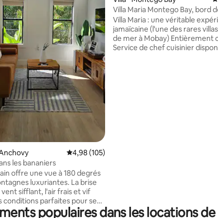
Villa Maria Montego Bay, bord 
avec piscine
Villa Maria : une véritable expé
jamaïcaine (l'une des rares villa
de mer à Mobay) Entièrement climatisée
Service de chef cuisinier disponible 
en charge à l'aéroport de MBJ 
Propriété : Nous sommes situé
village de pêcheurs en bord de
Même si cela n'est pas nécessa
 la base de 49 commentaires : 4,82 sur 5
sommes surveillés par un servi
sécurité et par une caméra ext
24 heures sur 24 SUPPLÉMENT
FACULTATIF Les frais suivants 
en plus et après le paiement de 
réservation 180 $ par jour pour 
chauffage de la piscine. Ce n'es
 Anchovy
Évaluation moyenne sur la base de 105 commen
4,98 (105)
vous souhaitez que la piscine so
ns les bananiers
chauffée.
tain offre une vue à 180 degrés
agnes luxuriantes. La brise
vent sifflant, l'air frais et vif
s conditions parfaites pour se
ents populaires dans les locations de
se détendre et se ressourcer.