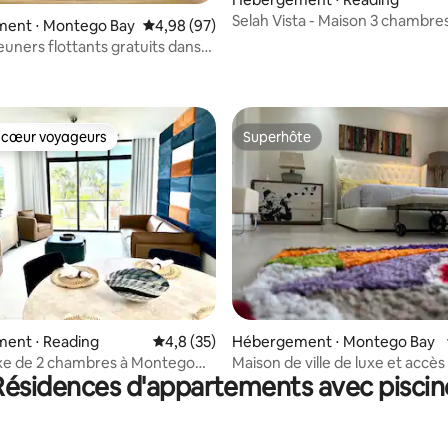
Selah Vista - Maison 3 chambre
ent ⋅ Montego Bay
Évaluation moyenne sur la base de 97 commen
4,98 (97)
sécurité 24h/24, Montego Bay
euners flottants gratuits dans
ine privée
 cœur voyageurs
Superhôte
 cœur voyageurs
Superhôte
e sur la base de 7 commentaires : 5 sur 5
ent ⋅ Reading
Évaluation moyenne sur la base de 35 comm
4,8 (35)
Hébergement ⋅ Montego Bay
luxe de 2 chambres à Montego
Maison de ville de luxe et accès 
Résidences d'appartements avec piscin
sur l'océan et piscine
la plage