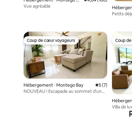
y
Vue agréable
Hébergem
Petits déj
votre pisc
Coup de cœur voyageurs
Coup de
Coup de cœur voyageurs
Coup de
Hébergement ⋅ Montego Bay
Évaluation moyenn
5 (7)
NOUVEAU ! Escapade au sommet d'une
colline avec vue sur l'océan
Hébergem
Villa de 
Bay | Vue 