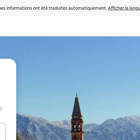
nes informations ont été traduites automatiquement. 
Afficher la lang
c
hes vers le haut et vers le bas pour les parcourir ou en appuyant et en fai