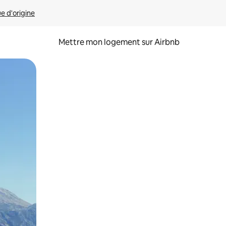
ue d'origine
Mettre mon logement sur Airbnb
sant glisser.