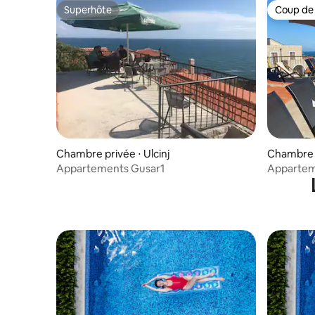
Superhôte
Coup de
Superhôte
Coup de
Chambre privée ⋅ Ulcinj
Chambre p
Appartements Gusar1
Appartem