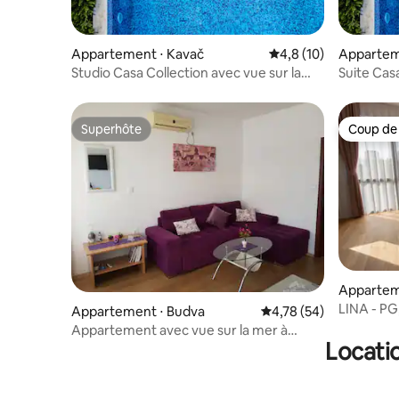
Appartement ⋅ Kavač
Évaluation moyenne s
4,8 (10)
Appartem
Studio Casa Collection avec vue sur la
Suite Cas
mer
Superhôte
Coup de
Superhôte
Coup de
Appartem
LINA - PG, Appartement en bord
Appartement ⋅ Budva
Évaluation moyenne su
4,78 (54)
rivière
Appartement avec vue sur la mer à
Locati
Budva, à 150 m de la plage, n° 1