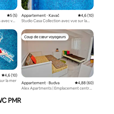
ntaires : 4,63 sur 5
Évaluation moyenne sur la base de 5 commentaires : 5 sur 5
5 (5)
Appartement ⋅ Kavač
Évaluation moyenne s
4,6 (10)
 avec vue
Studio Casa Collection avec vue sur la
mer
Coup de cœur voyageurs
Coup de cœur voyageurs
Évaluation moyenne sur la base de 10 commentaires : 4,6 sur 5
4,6 (10)
sur la mer
ntaires : 4,94 sur 5
Appartement ⋅ Budva
Évaluation moyenne su
4,88 (60)
Alex Apartments | Emplacement central
| Parking gratuit
 WC PMR