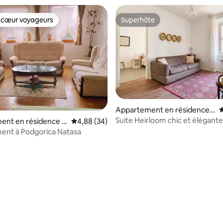
 cœur voyageurs
Superhôte
 cœur voyageurs
Superhôte
Appartement en résidence ⋅
É
Kotor
Suite Heirloom chic et élégante
ent en résidence ⋅
Évaluation moyenne sur la base de 34 commen
4,88 (34)
vieille ville
a
ent à Podgorica Natasa
r la base de 31 commentaires : 4,81 sur 5