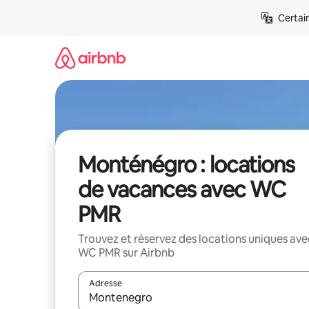
Aller
Certai
directement
au
contenu
Monténégro : locations
de vacances avec WC
PMR
Trouvez et réservez des locations uniques ave
WC PMR sur Airbnb
Adresse
Lorsque les résultats s'affichent, utilisez les flèc