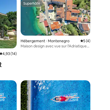
Superhôte
Superhôte
Hébergement ⋅ Montenegro
Évaluation moyenn
5 (4)
Maison design avec vue sur l'Adriatique
et toit-terrasse
mmentaires : 5 sur 5
Évaluation moyenne sur la base de 14 commentaires : 4,93 sur 5
4,93 (14)
R