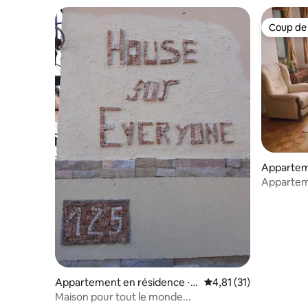
Coup de
Coup de
Appartem
Podgoric
Appartem
Appartement en résidence ⋅ B
Évaluation moyenne su
4,81 (31)
urtaiši
Maison pour tout le monde...