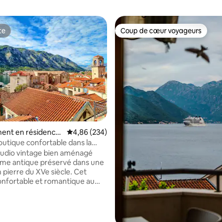
te
Coup de cœur voyageurs
te
Coup de cœur voyageurs
ent en résidence
Évaluation moyenne sur la base de 234 commen
4,86 (234)
utique confortable dans la
lle avec terrasses avec vue sur la
tudio vintage bien aménagé
me antique préservé dans une
pierre du XVe siècle. Cet
onfortable et romantique au
 vieille ville de Kotor dispose
le terrasse partagée avec vue
 donnant sur les toits de la
r la base de 31 commentaires : 4,81 sur 5
le, la baie de Kotor et les