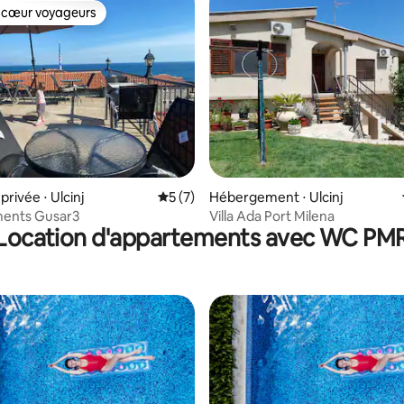
 cœur voyageurs
 cœur voyageurs
rivée ⋅ Ulcinj
Évaluation moyenne sur la base de 7 co
5 (7)
Hébergement ⋅ Ulcinj
ents Gusar3
Villa Ada Port Milena
Location d'appartements avec WC PM