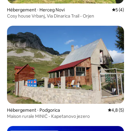
Hébergement ⋅ Herceg Novi
Évaluatio
5 (4)
Cosy house Vrbanj, Via Dinarica Trail - Orjen
Hébergement ⋅ Podgorica
Évaluation 
4,8 (5)
Maison rurale MINIĆ - Kapetanovo jezero