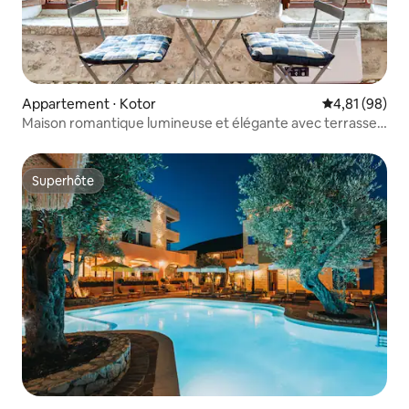
Appartement ⋅ Kotor
Évaluation mo
4,81 (98)
Maison romantique lumineuse et élégante avec terrasse
vue mer
Superhôte
Superhôte