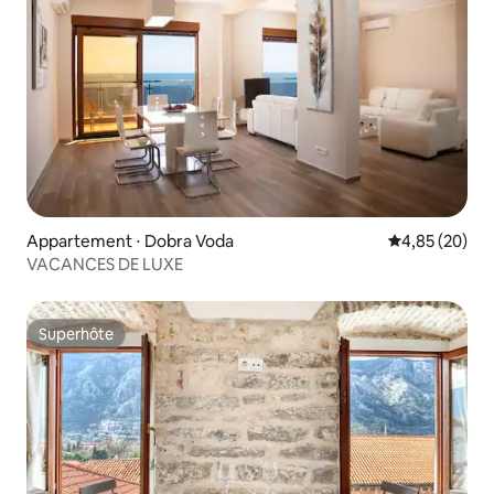
Appartement ⋅ Dobra Voda
Évaluation mo
4,85 (20)
VACANCES DE LUXE
Superhôte
Superhôte