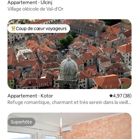
Appartement ⋅ Ulcinj
Village oléicole de Val-d'Or
Coup de cœur voyageurs
Coups de cœur voyageurs les plus appréciés
Appartement ⋅ Kotor
Évaluation mo
4,97 (38)
Refuge romantique, charmant et très serein dans la vieille
ville
Superhôte
Superhôte