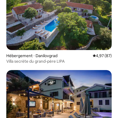
Hébergement ⋅ Danilovgrad
Évaluation mo
4,97 (87)
Villa secrète du grand-père LIPA