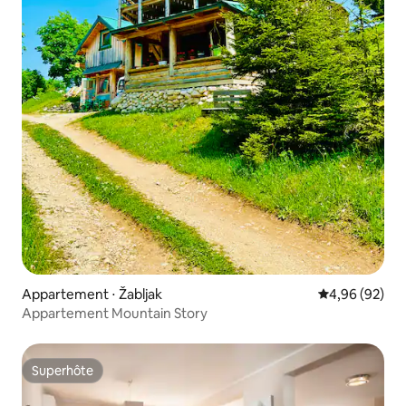
Appartement ⋅ Žabljak
Évaluation mo
4,96 (92)
Appartement Mountain Story
Superhôte
Superhôte