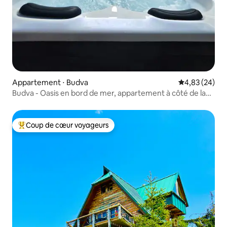
Appartement ⋅ Budva
Évaluation mo
4,83 (24)
Budva - Oasis en bord de mer, appartement à côté de la
vieille ville
Coup de cœur voyageurs
Coups de cœur voyageurs les plus appréciés