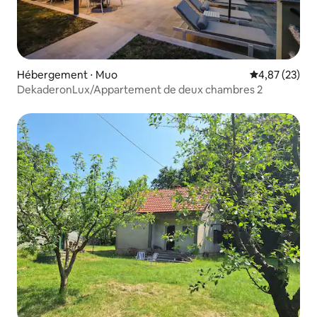
Hébergement ⋅ Muo
Évaluation mo
4,87 (23)
DekaderonLux/Appartement de deux chambres 2