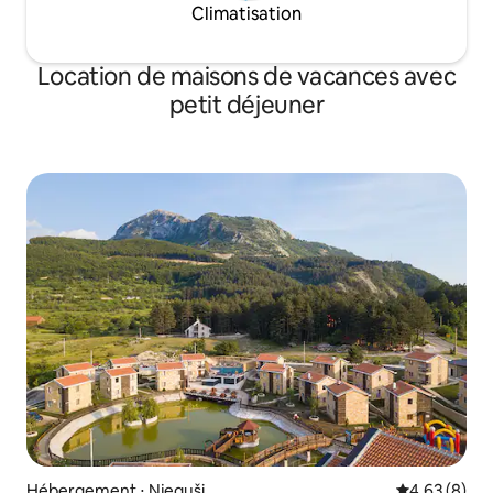
Climatisation
Location de maisons de vacances avec
petit déjeuner
Hébergement ⋅ Njeguši
Évaluation m
4,63 (8)