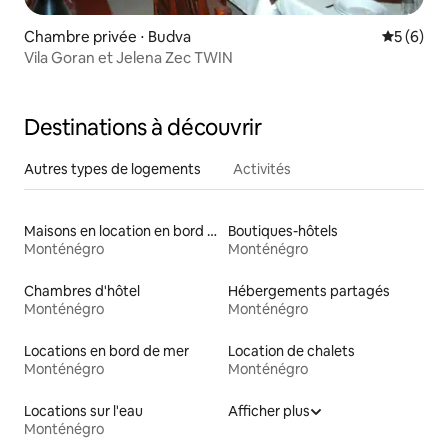
Chambre privée ⋅ Budva
Évaluatio
5 (6)
Vila Goran et Jelena Zec TWIN
Destinations à découvrir
Autres types de logements
Activités
Maisons en location en bord de mer
Boutiques-hôtels
Monténégro
Monténégro
Chambres d'hôtel
Hébergements partagés
Monténégro
Monténégro
Locations en bord de mer
Location de chalets
Monténégro
Monténégro
Locations sur l'eau
Afficher plus
Monténégro