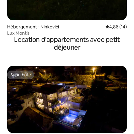
Hébergement ⋅ Ninkovići
Évaluation mo
4,86 (14)
Lux Montis
Location d'appartements avec petit
déjeuner
Superhôte
Superhôte