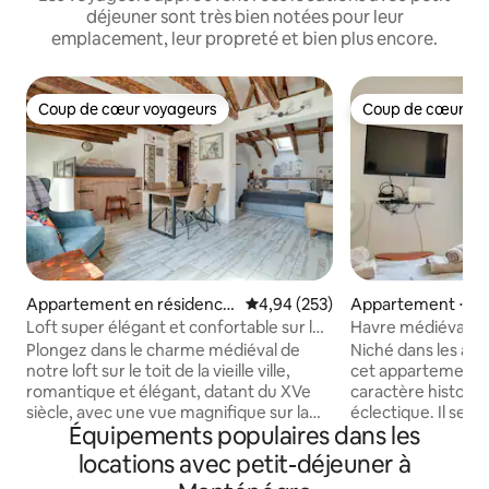
déjeuner sont très bien notées pour leur
emplacement, leur propreté et bien plus encore.
Coup de cœur voyageurs
Coup de cœur vo
Coup de cœur voyageurs
Coup de cœur vo
Appartement en résidence
Évaluation moyenne sur la base 
4,94 (253)
Appartement ⋅ Ko
⋅ Kotor
Loft super élégant et confortable sur le
Havre médiéval : re
toit d'un palais de la vieille ville
ville
Plongez dans le charme médiéval de
Niché dans les anc
notre loft sur le toit de la vieille ville,
cet appartement d
romantique et élégant, datant du XVe
caractère histori
siècle, avec une vue magnifique sur la
éclectique. Il se t
Équipements populaires dans les
ligne d'horizon du centre historique tout
l'escalier le plus an
en étant entouré d'un confort moderne
quelques minutes d
locations avec petit-déjeuner à
et de sérénité. Récemment rénovée
Tryphon du 12e si