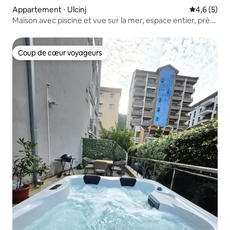
Appartement ⋅ Ulcinj
Évaluation 
4,6 (5)
Maison avec piscine et vue sur la mer, espace entier, près
de la vieille ville
Coup de cœur voyageurs
Coup de cœur voyageurs