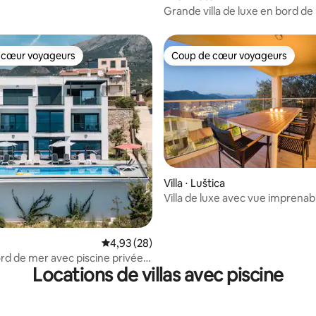
Grande villa de luxe en bord d
piscine pour 14 personnes
 cœur voyageurs
Coup de cœur voyageurs
 cœur voyageurs
Coup de cœur voyageurs
Villa ⋅ Luštica
 la base de 52 commentaires : 4,96 sur 5
Villa de luxe avec vue imprenab
Évaluation moyenne sur la base de 28 commen
4,93 (28)
ord de mer avec piscine privée
Locations de villas avec piscine
négro