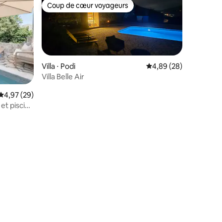
Coup de cœur voyageurs
Coup de cœur voyageurs
Villa ⋅ Podi
Évaluation moyenne su
4,89 (28)
Villa Belle Air
Évaluation moyenne sur la base de 29 commentaires : 4,97 sur 5
4,97 (29)
 et piscine
mmentaires : 5 sur 5