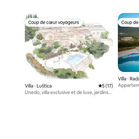
Coup de cœur voyageurs
Coup de
Coup de cœur voyageurs
Coup de
Villa ⋅ Ra
Appartem
Villa ⋅ Luštica
Évaluation moyenne
5 (17)
Unedo, villa exclusive et de luxe, jardins
et piscine