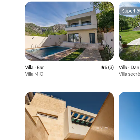
Superhô
Superhô
Villa ⋅ Bar
Évaluation moyenn
5 (3)
Villa ⋅ Da
Villa MIO
Villa sec