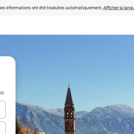
nes informations ont été traduites automatiquement. 
Afficher la lang
nb
hes vers le haut et vers le bas pour les parcourir ou en appuyant et en fai