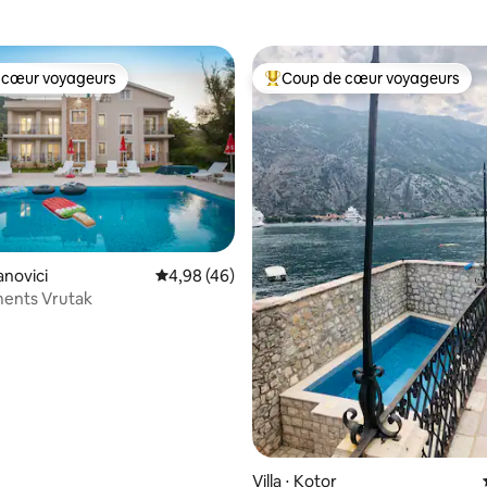
 cœur voyageurs
Coup de cœur voyageurs
 cœur voyageurs
Coups de cœur voyageurs les p
danovici
Évaluation moyenne sur la base de 46 comme
4,98 (46)
ents Vrutak
 sur la base de 17 commentaires : 5 sur 5
Villa ⋅ Kotor