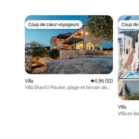
Coup de cœur voyageurs
Coup de
Coup de cœur voyageurs
Coup de
Villa
Évaluation moyenne sur
4,96 (52)
Villa Shanti | Piscine, plage et terrain de
basket
Villa
Villa en b
au Monté