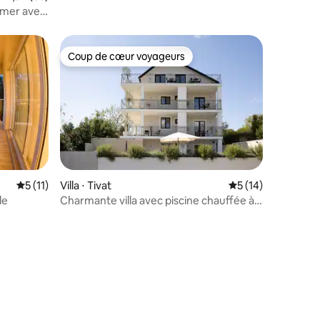
e mer avec
Coup de cœur voyageurs
Coup de cœur voyageurs
Évaluation moyenne sur la base de 11 commentaires : 5 sur 5
5 (11)
Villa ⋅ Tivat
Évaluation moyenne
5 (14)
le
Charmante villa avec piscine chauffée à
Tivat
taires : 4,93 sur 5