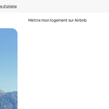
ue d'origine
Mettre mon logement sur Airbnb
sant glisser.