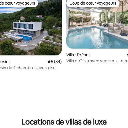
de cœur voyageurs
Coup de cœur voyageurs
 cœur voyageurs les plus appréciés
Coup de cœur voyageurs
Villa ⋅ Prčanj
Villa di Oliva avec vue sur la mer
besinj
Évaluation moyenne sur la base de 34 co
5 (34)
privée
besin de 4 chambres avec piscine
r la base de 13 commentaires : 4,92 sur 5
Locations de villas de luxe