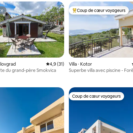
te
Coup de cœur voyageurs
te
Coups de cœur voyageurs les p
e sur la base de 3 commentaires : 5 sur 5
nilovgrad
Évaluation moyenne sur la base de 31 comm
4,9 (31)
Villa ⋅ Kotor
rète du grand-père Smokvica
Superbe villa avec piscine - For
Coup de cœur voyageurs
Coup de cœur voyageurs