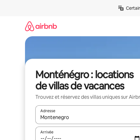
Aller
Certai
directement
au
contenu
Monténégro : locations
de villas de vacances
Trouvez et réservez des villas uniques sur Airb
Adresse
Lorsque les résultats s'affichent, utilisez les flèc
Arrivée