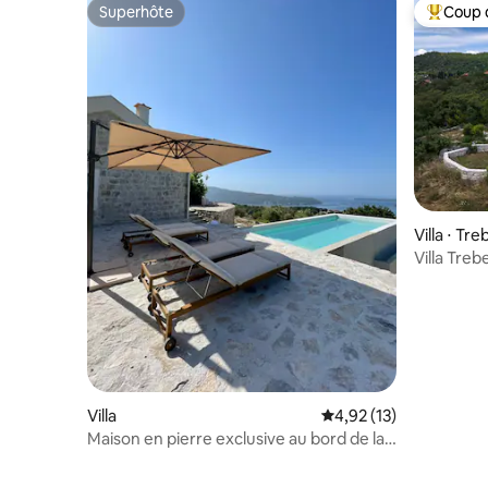
Superhôte
Coup 
Superhôte
Coups de
Villa ⋅ Tre
Villa Tre
privée
Villa
Évaluation moyenne su
4,92 (13)
Maison en pierre exclusive au bord de la
mer avec piscine à débordement