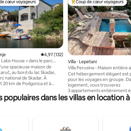
de cœur voyageurs
Coup de cœur voyageurs
 cœur voyageurs les plus appréciés
Coups de cœur voyageurs les p
 la base de 105 commentaires : 4,92 sur 5
inje
Évaluation moyenne sur la base de 132 comme
4,97 (132)
e Lake House » dans le parc
Villa ⋅ Lepetani
u lac Skadar
d'une spacieuse maison de
Villa Perusina - Maison entière 
aruč, au bord du lac Skadar,
piscine privée
Cet hébergement élégant est p
rc national de Skadar. À
pour les voyages en groupe. Da
 20 km de Podgorica et à
logement, vous trouverez
Budva, cette belle retraite
3 appartements entièrement é
ambres, 2 salles de bain,
populaires dans les villas en location
avec leur style unique. La mais
, une grande cuisine, un salon,
rénovée avec un savoir-faire lo
rne avec cheminée et
matériaux anciens comme la pie
es avec vue imprenable sur le
bois d'olivier et les éviers en pie
est faite comme nos ancêtres o
 quête de paix et d'aventure :
leurs maisons, mais avec une t
, observation des oiseaux et
luxe avec 5 chambres et 5 salles