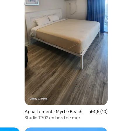
Appartement ⋅ Myrtle Beach
Évaluation moyenne s
4,6 (10)
Studio T702 en bord de mer