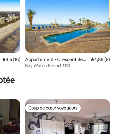
Évaluation moyenne sur la base de 16 commentaires : 4,5 sur 5
4,5 (16)
Appartement ⋅ Crescent Beac
Évaluation moyenne s
4,88 (8)
h
Bay Watch Resort 1131
mmentaires : 5 sur 5
aptée
Coup de cœur voyageurs
Coup de cœur voyageurs