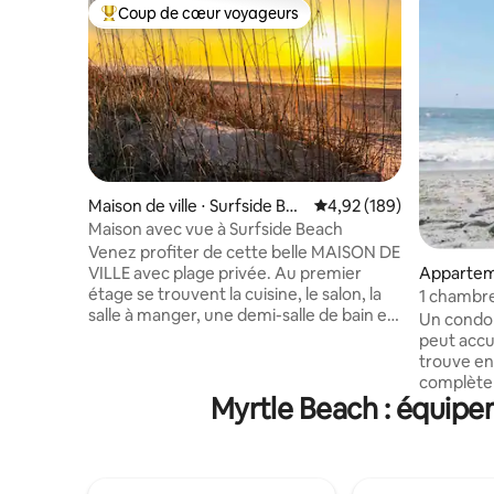
Coup de cœur voyageurs
Coups de cœur voyageurs les plus appréciés
Maison de ville ⋅ Surfside Bea
Évaluation moyenne sur 
4,92 (189)
ch
Maison avec vue à Surfside Beach
Venez profiter de cette belle MAISON DE
VILLE avec plage privée. Au premier
Appartem
étage se trouvent la cuisine, le salon, la
Myrtle B
1 chambre,
salle à manger, une demi-salle de bain et
4 couchag
Un condo 
un balcon ! Au deuxième étage,
peut accue
2 chambres viennent d'être ajoutées
trouve en face
avec lit d'appoint pour dormir avec une
complète 
salle de bain complète, un lave-linge et
Myrtle Beach : équipem
lave-vaiss
un sèche-linge et un balcon ! Le
poêles). L
troisième étage est une chambre
Queen Siz
principale avec une salle de bain privée et
et d'une télé
un bar, balcon privé ! 4 téléviseurs
comprend 