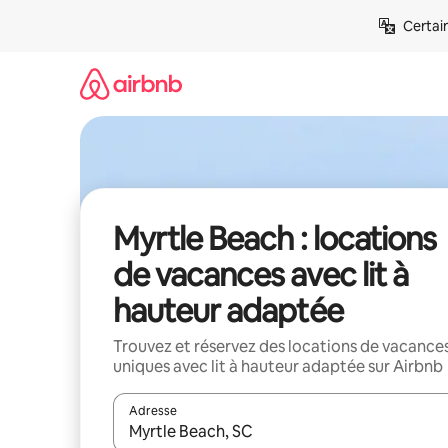
Aller
Certai
directement
au
contenu
Myrtle Beach : locations
de vacances avec lit à
hauteur adaptée
Trouvez et réservez des locations de vacance
uniques avec lit à hauteur adaptée sur Airbnb
Adresse
Lorsque les résultats s'affichent, utilisez les flèc