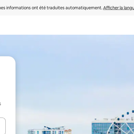
nes informations ont été traduites automatiquement. 
Afficher la lang
s
hes vers le haut et vers le bas pour les parcourir ou en appuyant et en fai