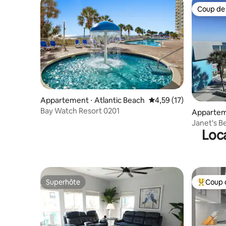
Coup de
Coup de
Appartement ⋅ Atlantic Beach
Évaluation moyenne su
4,59 (17)
Bay Watch Resort 0201
Apparteme
Janet's B
Loca
2 chambre
Superhôte
Coup 
Superhôte
Coups de