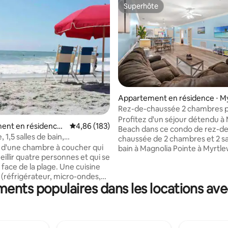
Superhôte
Superhôte
la base de 189 commentaires : 4,92 sur 5
Appartement en résidence ⋅ M
le Beach
Rez-de-chaussée 2 chambres p
golf et de la plage
Profitez d'un séjour détendu à 
ent en résidence ⋅
Évaluation moyenne sur la base de 183 commen
4,86 (183)
Beach dans ce condo de rez-de
each
 1,5 salles de bain,
chaussée de 2 chambres et 2 sa
es, à quelques pas de la plage
d'une chambre à coucher qui
bain à Magnolia Pointe à Myrtl
illir quatre personnes et qui se
condo offre un aménagement 
 de la plage. Une cuisine
avec une cuisine entièrement 
(réfrigérateur, micro-ondes,
un salon et un coin repas confo
ents populaires dans les locations ave
elle, couverts, casseroles et
un lave-linge/sèche-linge dans 
a chambre dispose d'un lit
logement et un accès pratique 
e, d'un ventilateur de plafond
de-chaussée pour les bagages, 
vision murale. Le séjour
matériel de plage et les clubs de
une télévision murale, un
Vous serez à proximité du Myr