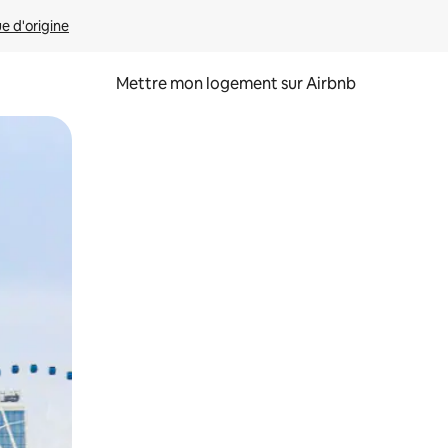
ue d'origine
Mettre mon logement sur Airbnb
sant glisser.