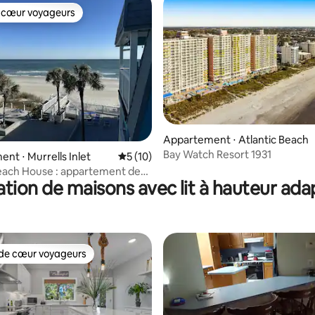
 cœur voyageurs
 cœur voyageurs
r la base de 17 commentaires : 4,59 sur 5
Appartement ⋅ Atlantic Beach
Bay Watch Resort 1931
nt ⋅ Murrells Inlet
Évaluation moyenne sur la base de 10 co
5 (10)
each House : appartement de
tion de maisons avec lit à hauteur ad
s sur l'océan
de cœur voyageurs
 cœur voyageurs les plus appréciés