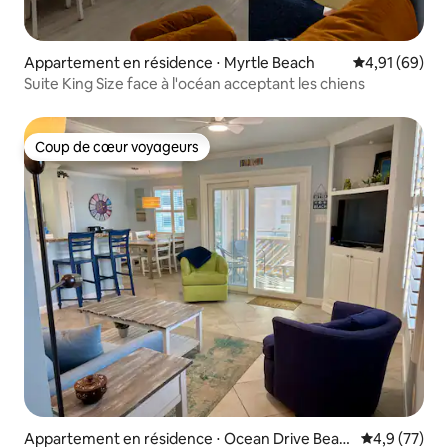
Appartement en résidence ⋅ Myrtle Beach
Évaluation mo
4,91 (69)
Suite King Size face à l'océan acceptant les chiens
Coup de cœur voyageurs
Coup de cœur voyageurs
Appartement en résidence ⋅ Ocean Drive Beac
Évaluation m
4,9 (77)