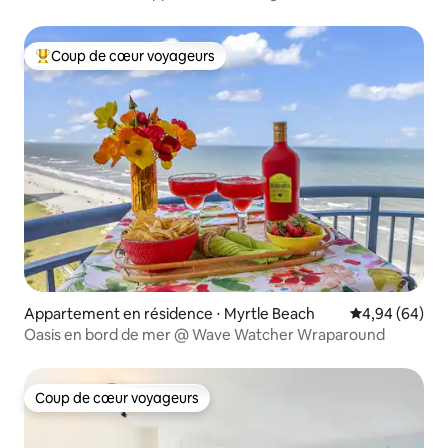
chambres 3 salles de bain
Coup de cœur voyageurs
Coups de cœur voyageurs les plus appréciés
Appartement en résidence ⋅ Myrtle Beach
Évaluation mo
4,94 (64)
Oasis en bord de mer @ Wave Watcher Wraparound
Coup de cœur voyageurs
Coup de cœur voyageurs