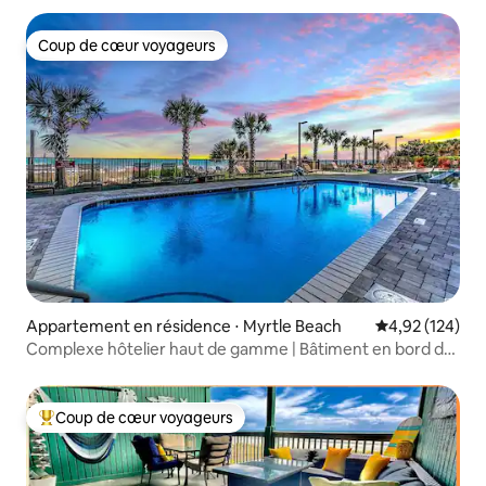
Coup de cœur voyageurs
Coup de cœur voyageurs
Appartement en résidence ⋅ Myrtle Beach
Évaluation moy
4,92 (124)
Complexe hôtelier haut de gamme | Bâtiment en bord de
mer | Emplacement de choix
Coup de cœur voyageurs
Coups de cœur voyageurs les plus appréciés