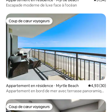
Escapade moderne de luxe face à l'océan
Coup de cœur voyageurs
Coup de cœur voyageurs
Appartement en résidence ⋅ Myrtle Beach
Évaluation mo
4,93 (30)
Appartement en bord de mer avec terrasse panoramique
| Hôte très bien noté
Coup de cœur voyageurs
Coup de cœur voyageurs