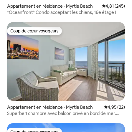
Appartement en résidence ⋅ Myrtle Beach
Évaluation moy
4,81 (245)
*Oceanfront* Condo acceptant les chiens, 16e étage !
Coup de cœur voyageurs
Coup de cœur voyageurs
Appartement en résidence ⋅ Myrtle Beach
Évaluation mo
4,95 (22)
Superbe 1 chambre avec balcon privé en bord de mer.
Spéc.
Coup de cœur voyageurs