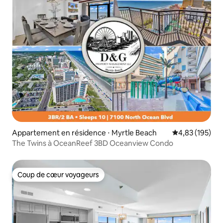
Appartement en résidence ⋅ Myrtle Beach
Évaluation moy
4,83 (195)
The Twins à OceanReef 3BD Oceanview Condo
Coup de cœur voyageurs
Coup de cœur voyageurs