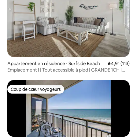
Appartement en résidence ⋅ Surfside Beach
Évaluation mo
4,91 (113)
Emplacement ! | Tout accessible à pied | GRANDE 1CH |
W/D
Coup de cœur voyageurs
Coup de cœur voyageurs