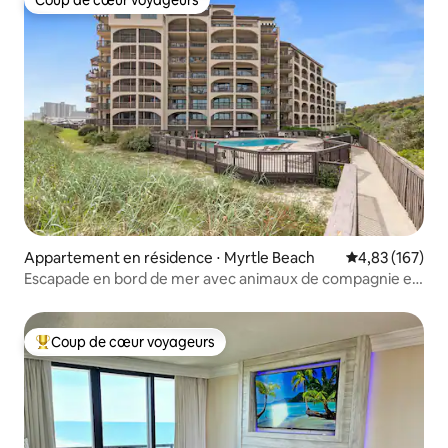
Coup de cœur voyageurs
Appartement en résidence ⋅ Myrtle Beach
Évaluation moy
4,83 (167)
Escapade en bord de mer avec animaux de compagnie et
vue sur le balcon
Coup de cœur voyageurs
Coups de cœur voyageurs les plus appréciés