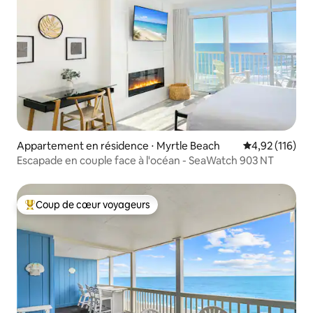
Appartement en résidence ⋅ Myrtle Beach
Évaluation moy
4,92 (116)
Escapade en couple face à l'océan - SeaWatch 903 NT
Coup de cœur voyageurs
Coups de cœur voyageurs les plus appréciés