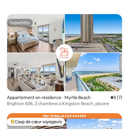
Superhôte
Superhôte
Appartement en résidence ⋅ Myrtle Beach
Évaluatio
5 (7)
Brighton 606, 3 chambres à Kingston Beach, piscine
Coup de cœur voyageurs
Coups de cœur voyageurs les plus appréciés