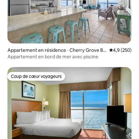
Appartement en résidence ⋅ Cherry Grove Be
Évaluation mo
4,9 (250)
ach
Appartement en bord de mer avec piscine
Coup de cœur voyageurs
Coup de cœur voyageurs