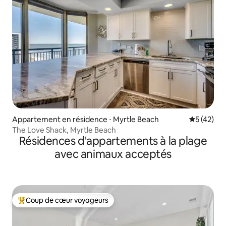
Appartement en résidence ⋅ Myrtle Beach
Évaluation
5 (42)
The Love Shack, Myrtle Beach
Résidences d'appartements à la plage
avec animaux acceptés
Coup de cœur voyageurs
Coups de cœur voyageurs les plus appréciés