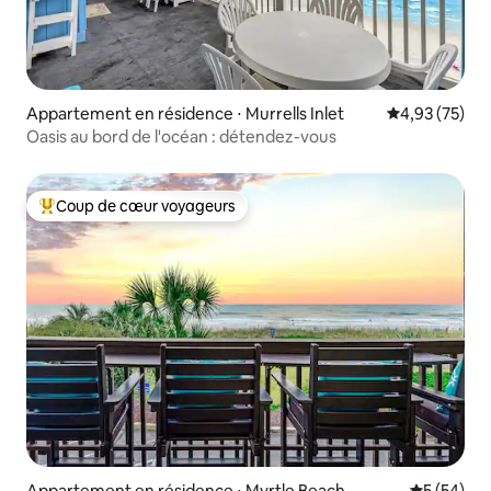
Appartement en résidence ⋅ Murrells Inlet
Évaluation mo
4,93 (75)
Oasis au bord de l'océan : détendez-vous
Coup de cœur voyageurs
Coups de cœur voyageurs les plus appréciés
Appartement en résidence ⋅ Myrtle Beach
Évaluation
5 (54)