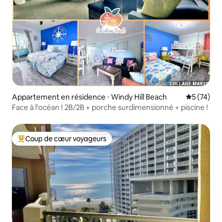
Appartement en résidence ⋅ Windy Hill Beach
Évaluation
5 (74)
Face à l'océan ! 2B/2B + porche surdimensionné + piscine !
Coup de cœur voyageurs
Coups de cœur voyageurs les plus appréciés