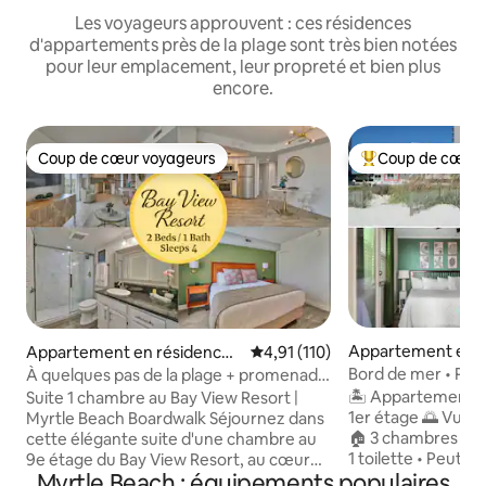
Les voyageurs approuvent : ces résidences
d'appartements près de la plage sont très bien notées
pour leur emplacement, leur propreté et bien plus
encore.
Coup de cœur voyageurs
Coup de cœur 
Coup de cœur voyageurs
Coups de cœur vo
Appartement en r
Appartement en résidence ⋅
Évaluation moyenne sur la base 
4,91 (110)
⋅ North Myrtle Be
Myrtle Beach
Bord de mer • Pisc
À quelques pas de la plage + promenade
accueillir 8 perso
sur l'eau | Bay View Resort
🏝️ Appartement e
Suite 1 chambre au Bay View Resort |
1er étage 🌅 Vue su
Myrtle Beach Boardwalk Séjournez dans
🏠 3 chambres • 2 s
cette élégante suite d'une chambre au
1 toilette • Peut ac
9e étage du Bay View Resort, au cœur
Myrtle Beach : équipements populaires
5 lits (1 lit 180, 2 l
de Myrtle Beach. Balcon privé avec vue