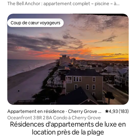
h
The Bell Anchor : appartement complet ~ piscine ~ à
quelques pas de l'océan
Coup de cœur voyageurs
Coup de cœur voyageurs
Appartement en résidence ⋅ Cherry Grove B
Évaluation moy
4,93 (183)
each
Oceanfront 3 BR 2 BA Condo à Cherry Grove
Résidences d'appartements de luxe en
location près de la plage