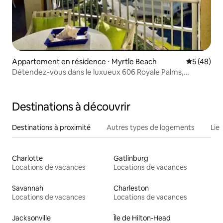
Appartement en résidence ⋅ Myrtle Beach
Évaluation
5 (48)
Détendez-vous dans le luxueux 606 Royale Palms,
Kingston Resort
Destinations à découvrir
Destinations à proximité
Autres types de logements
Lie
Charlotte
Gatlinburg
Locations de vacances
Locations de vacances
Savannah
Charleston
Locations de vacances
Locations de vacances
Jacksonville
Île de Hilton-Head