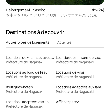
Hébergement ⋅ Sasebo
Évaluation
5 (24)
木木木木 KIGI MOKU MOKUガーデンサウナを楽しむ家
Destinations à découvrir
Autres types de logements
Activités
Locations de vacances avec piscine
Location de maisons de vacances
Préfecture de Nagasaki
Préfecture de Nagasaki
Locations au bord de l'eau
Locations de villas
Préfecture de Nagasaki
Préfecture de Nagasaki
Boutiques-hôtels
Locations adaptées aux familles
Préfecture de Nagasaki
Préfecture de Nagasaki
Locations adaptées aux animaux
Afficher plus
Préfecture de Nagasaki