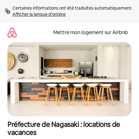
Aller
Certaines informations ont été traduites automatiquement. 
directement
Afficher la langue d'origine
au
contenu
Mettre mon logement sur Airbnb
Préfecture de Nagasaki : locations de
vacances