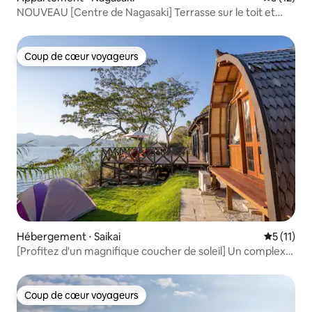
様でルールとマナーをお守りいただきま
NOUVEAU [Centre de Nagasaki] Terrasse sur le toit et
すよう何卒お願い申し上げます。 ■ 利用
projecteur | À 3 minutes du pont Shianbashi | Pour
時間 チェックイン：15:00から23:00まで
5 personnes maximum
チェックアウト：10:00 ※ レイトチェック
アウトは固く禁止させていただきます。
Coup de cœur voyageurs
Coup de cœur voyageurs
※ 滞在前後のお荷物預かりはお断りして
います。 ■ 清掃 当施設はホテルではない
ため、滞在中の清掃及びリネン交換はご
ざいません。 掃除用具と洗濯乾燥機をご
利用ください。 ■ 禁止事項 ・チェックア
ウト時刻を過ぎても退室されていない
（延滞料金2,750円/15分） ・申請承認前
で延泊希望により退室されていない ・近
隣に迷惑の掛かる騒音（特に21時〜7時）
(罰金33,000円) ・喫煙が発覚した場合
や、室内などに吸い殻を持ち込まれた場
合（罰金55,000円） ・近隣へのゴミの不
法投棄（罰金33,000円） ・ご予約人数よ
Hébergement ⋅ Saikai
Évaluatio
5 (11)
り多い人数で宿泊されていた場合
[Profitez d'un magnifique coucher de soleil] Un complexe
（22,000円 × 超過人数分×宿泊数） ・施
hôtelier aventureux qui s'éveille au son des vagues de
設設備の汚損、破損、持ち帰り（代替品
Nagasaki
購入や修理の費用をご請求） ・敷地内へ
のペットの同伴 ※ 上記行為が見受けられ
Coup de cœur voyageurs
Coup de cœur voyageurs
た場合は追加料金をお支払いいただきま