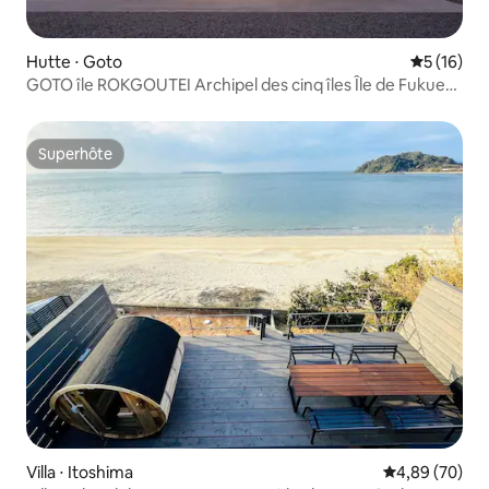
Hutte ⋅ Goto
Évaluation
5 (16)
GOTO île ROKGOUTEI Archipel des cinq îles Île de Fukue
Villa moderne à louer [Villa n°6]
Superhôte
Superhôte
Villa ⋅ Itoshima
Évaluation mo
4,89 (70)