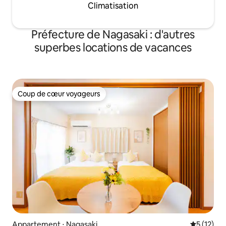
Climatisation
ャンプー｜コンディショナー｜ボディソ
gratuit pour 3 vo
ープ ◆ その他家電 スマートTV（地上波
réservation) ・Éq
放送と動画配信サービスをお楽しみいた
barbecue (* sur ré
Préfecture de Nagasaki : d'autres
だけます。 ）※一部サービスはお客様の
WiFi haut débit • 
アカウント情報が必要です。 スチームア
télévision compati
superbes locations de vacances
イロン 掃除機 1部屋完全貸切のため、客
grand canapé ・Je
室内の設備はご自由にご利用いただけま
Blackbeard, UNO, c
す。 なお、同じマンションには他の施設
Cuisine spacieuse a
もございますので、一階の玄関と廊下で
feux (réfrigérateu
はマンションご利用者様に会うことがご
/ bouilloire / casse
Coup de cœur voyageurs
Coup de cœur voyageurs
ざいます。 ※近隣住民様への配慮の為、
vaisselle pour enf
【21時以降】のデッキ及びバルコニーの
sèche-linge sépar
ご利用はご遠慮ください。 【重要】必ず
séjours de longue
お読みください 騒音が伴う宴会やイベン
ト目的のご利用は固く禁止させていただ
きます。 パーティ会場ではございません
ので予めご了承ください。 万が一過度な
騒音 / 室内での喫煙 / 汚損等の著しいマナ
ー違反があった場合、高額な罰金を申し
受けます。 また悪質と判断した場合、即
時ご退室いただきます。 近隣住民の皆様
にご配慮いただき、一般的なホテルと同
じレベルの音量でお過ごしください。 皆
Appartement ⋅ Nagasaki
Évaluation
5 (12)