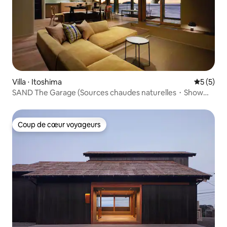
Villa ⋅ Itoshima
Évaluatio
5 (5)
SAND The Garage (Sources chaudes naturelles・Show
Garage ・Front de mer)/8 personnes maximum
Coup de cœur voyageurs
Coup de cœur voyageurs