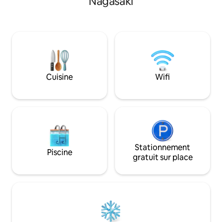
Nagasaki
を、快適さと美しさの中で味わう。 それ
pour se restaurer. 
がZEE HAVEN長崎駅前での滞在です。 ◆
privé en location p
施設情報 延床面積：約40㎡（2LDK） 施
jusqu'à 10 personn
設タイプ：1室完全貸切 階層：4階（エレ
familles avec trois
ベーターあり） 宿泊人数：快適：3名｜最
voyages en groupe
大：3名 バス・トイレ別／ウォシュレット
gratuit pour 2 voit
完備／浴室乾燥機 ◆ 間取り リビング・寝
dans le centre. Le salon spacieux, où
室1・寝室2・キッチン・バスルーム・ト
même les grands 
Cuisine
Wifi
イレ ◆ 寝室 寝室1：シングルベッド×2 寝
détendre, est éq
室2：シングルベッド×1 計：最大3名様分
grand écran et d'u
◆ キッチン家電 ガスコンロ 2口 冷蔵庫｜
Netflix pour une 
冷凍庫 電気ケトル 電子レンジ ◆ 調理器
cinématographiqu
具 フライパン 片手鍋 卵焼き器 包丁｜ま
japonais, avec le 
な板 フライ返し｜おたま トング｜泡立て
Ryukyu, évoque la 
器 はけ｜へら ピーラー｜はさみ 計量スプ
offre un espace sû
ーン｜計量カップ ボウル｜ザル すりおろ
enfants.Vous y t
Stationnement
Piscine
し器 ◆ 食器・カトラリー ※基本的な物は
une cuisine entiè
gratuit sur place
宿泊人数様分をご用意しております。 茶
vous pouvez cuisi
碗｜平皿 箸｜スプーン｜フォーク｜ナイ
grands groupes, ce
フ ミニスプーン｜フォーク 子供用食器 グ
séjour inoubliable 
ラス ◆ ランドリー 洗濯機 洗濯洗剤｜洗
simple hébergement. < Ce qu
濯ピンチ｜ハンガーラック ◆ アメニティ
allez adorer > ・ À
※宿泊人数様分をご用意しております。
Shinchi Chinatown
バスタオル｜フェイスタオル 歯ブラシ シ
Shianbashi Anima