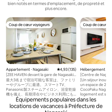
bien notés en termes d'emplacement, de propreté et
plus encore.
Coup de cœur voyageurs
Coup de cœur vo
Coup de cœur voyageurs
Coup de cœur vo
Appartement ⋅ Nagasaki
Évaluation moyenne sur la base 
4,93 (135)
Hébergement ⋅ Na
[ZEE HAVEN devant la gare de Nagasaki]
[Centre de Nagasa
À 4 minutes de la gare de Nagasaki | À 7
Entière villa famil
最大3名まで宿泊可能な客室は、ファミリ
[Un séjour inoubli
minutes à pied du terminal de bus de la
canapé géant | Ju
ーやグループに最適。 スマートTV、
un espace de 200 m
gare de Nagasaki | Prix G Mark Design...
Panasonic製スチームアイロン、浴室乾燥
CocoPaku Nagasaki Fa
機を備え、長期滞在やビジネス利用にも
logement est situé
Équipements populaires dans les
対応します。 バルコニーでは街並みを眺
pont Shianbashi et
めながらくつろぎ、ながさきみなとまつ
quartier chinois de
locations de vacances à Préfecture de
り期間中は花火鑑賞も可能。 長崎の魅力
un endroit pratique 