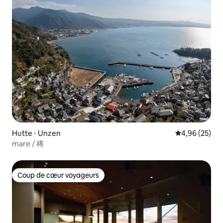
す。 ■ 宿泊者情報の提出 宿泊者様全員に
下記情報をご提出いただきます。 ・氏
名、住所、職業、国籍 ・パスポート画像
※ 宿泊に関する法律遵守のためご協力願
います。 ※ 日本在住のお客様も顔写真付
き身分証のご提出が必要です。 ※ ご提出
いただけないと予約取消となる場合がご
ざいます。 ※ お預かりする個人情報は責
任をもって管理し、第三者へ提供・売
買・共有は一切行いません。 万が一で警
察など法的義務を伴う要請があった場合
に限り、提出させていたく場合がござい
ます。 ■ その他 ・部屋着はご用意してお
りませんので、ご持参ください。
Hutte ⋅ Unzen
Évaluation mo
4,96 (25)
mare / 稀
Coup de cœur voyageurs
Coup de cœur voyageurs