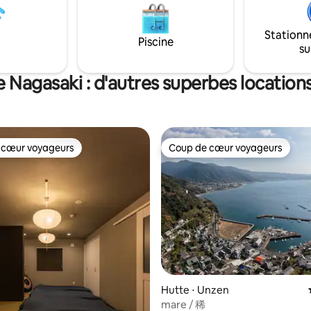
vos proches. Les intérieurs spacieux sont
 avant la guerre le long de
également parfaits pour les séj
te Mogi Kaido. Il se trouve
groupe ou en famille. Depuis le 
Stationn
tes à pied de Thought Bridge, le
Piscine
vous pourrez vous détendre e
su
le de Nagasaki.Il se trouve à 15
contemplant la mer et passer 
pied de la rue touristique, et
moment de luxe. À 20 minutes en
rez découvrir le paysage
e Nagasaki : d'autres superbes location
voiture de l'aéroport de Nagasa
 type Nagasaki tout en étant
un bon accès au centre-ville d
nt bien situé à proximité de la
c'est un emplacement pratiq
istance de marche du pont
point de départ pour visiter Naga
e Chinatown et de Dejima. La
est possible de réaliser différe
 a modernisé la cuisine, les
 cœur voyageurs
Coup de cœur voyageurs
de voyages, comme une balad
 cœur voyageurs
Coup de cœur voyageurs
la salle de bains, les toilettes et
voiture à Huis Ten Bosch ou dans 
ones d'eau tout en utilisant les
de Nagasaki, ou des visites tour
 les poutres de l'époque où il a
autour de la baie d'Omura. « Profiter de la
ruit. * Bien que nous nettoyons,
vue » « Passer du temps en fami
t est vieux et la poussière
« Discuter entre amis » Il s'agit d'une
plafond.Nous fournissons un
location de maison entière, se
, etc. si vous en avez besoin
un refuge au sommet d'une coll
r. Il y a une télévision
vous permettra de vivre de tels
 (Amazon Prime TV) dans la
moments privilégiés.
 sur la base de 12 commentaires : 5 sur 5
à
.(30 seconde de marche)
Hutte ⋅ Unzen
mare / 稀