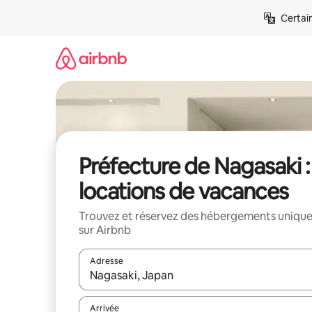
Aller
Certai
directement
au
contenu
Préfecture de Nagasaki :
locations de vacances
Trouvez et réservez des hébergements uniqu
sur Airbnb
Adresse
Lorsque les résultats s'affichent, utilisez les flèc
Arrivée