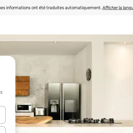
nes informations ont été traduites automatiquement. 
Afficher la lang
es
hes vers le haut et vers le bas pour les parcourir ou en appuyant et en fai