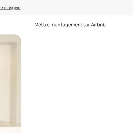
ue d'origine
Mettre mon logement sur Airbnb
sant glisser.