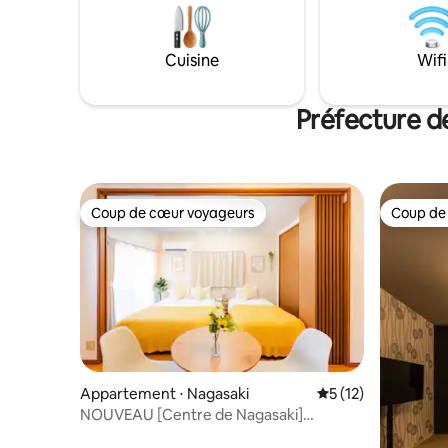
voyages en groupe, avec un parking
construite
gratuit pour 2 voitures, ce qui est rare
l'ancienne rou
dans le centre. Le salon spacieux, où
à 10 minu
Cuisine
Wifi
même les grands groupes peuvent se
centre-vil
détendre, est équipé d'un home cinéma
minutes à 
grand écran et d'une télévision avec
vous pour
Préfecture d
Netflix pour une expérience
urbain de
cinématographique.La chambre de style
relativeme
japonais, avec le parfum des tatamis de
ville.À d
Ryukyu, évoque la culture japonaise et
Megane, d
offre un espace sûr pour les
rénovation
Coup de cœur voyageurs
Coup de
enfants.Vous y trouverez également une
Coup de cœur voyageurs
Coup de
toilettes, 
cuisine entièrement équipée où vous
d'autres z
pouvez cuisiner, même pour les grands
piliers et
groupes, ce qui garantit un séjour
été const
inoubliable ; c'est bien plus qu'un simple
le bâtimen
hébergement. < Ce que vous allez
tombe du 
adorer > ・ À 3 minutes à pied de Shinchi
aspirateur
Chinatown/à 1 minute à pied de
pendant votre séjou
Shianbashi Animaux acceptés ・Parking
50 pouces
gratuit pour 3 voitures maximum (*sur
Appartement ⋅ Nagasaki
Évaluation moyenne
5 (12)
chambre. Il y a un parking payant 
réservation) ・Équipements pour
proximité
NOUVEAU [Centre de Nagasaki]
barbecue (* sur réservation, + 5 000 ¥)
Terrasse sur le toit et projecteur | À
WiFi haut débit • Grand projecteur et