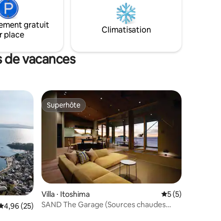
avec vos
étage de la salle de bain ▶Un au premier
ours en
bien avec 
étage des toilettes ▶ 2 chambres au
salon,
ement gratuit
deuxième étage (1 lit double, 2 lits
Climatisation
n
r place
simples, 1 ensemble de futons)
un
▶Connexion disponible. ▶Entièrement
équipé avec climatisation dans chaque
s de vacances
ki, avec
chambre (3) ▶Parking gratuit pour 2
'Omura,
voitures maximum ▶Il y a une prise de
ue comme
courant pour véhicule électrique
saki. Il
▶Séchoir à cheveux, fer droit et fer à
nts types
repasser ▶Nettoyage, lavage du visage,
Superhôte
e en
Superhôte
lotion, émulsion ▶Équipements • • •
la ville
Brosse à dents, serviette pour le corps,
istiques
shampoing, revitalisant et nettoyant
pour le corps
lle »
mblable à
ine, qui
Villa ⋅ Itoshima
Évaluation moyenn
5 (5)
SAND The Garage (Sources chaudes
Évaluation moyenne sur la base de 25 commentaires : 4,96 sur 5
4,96 (25)
naturelles・Show Garage ・Front de