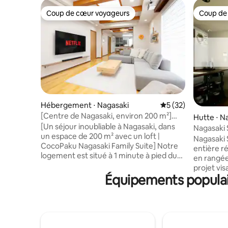
Coup de cœur voyageurs
Coup de
Coup de cœur voyageurs
Coup de
Hébergement ⋅ Nagasaki
Évaluation moyenne
5 (32)
[Centre de Nagasaki, environ 200 m²]
Hutte ⋅ N
Entière villa familiale de luxe | Cinéma et
[Un séjour inoubliable à Nagasaki, dans
Nagasaki 
canapé géant | Jusqu'à 10 personnes
un espace de 200 m² avec un loft |
chambre 
Nagasaki 
CocoPaku Nagasaki Family Suite] Notre
construite
entière r
logement est situé à 1 minute à pied du
futons su
en rangée. « Nagasaki Sakayado » e
pont Shianbashi et à 3 minutes à pied du
proximité
projet vi
quartier chinois de Shinchi, ce qui en fait
Équipements populair
les maison
un endroit pratique pour visiter la ville et
de Nagasa
pour se restaurer. Il s'agit d'un logement
hébergements. Il est à 
privé en location pouvant accueillir
de la stat
jusqu'à 10 personnes.Idéal pour les
Dentetsu
familles avec trois générations ou les
chambre 