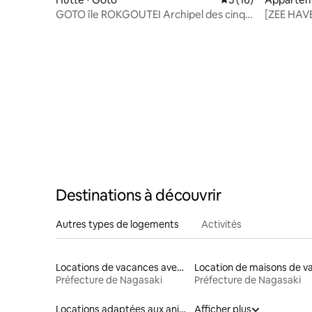
GOTO île ROKGOUTEI Archipel des cinq
[ZEE HAVE
îles Île de Fukue Villa moderne à louer
À 4 minute
[Villa n°6]
minutes à
gare de Na
Destinations à découvrir
Autres types de logements
Activités
Locations de vacances avec piscine
Préfecture de Nagasaki
Préfecture de Nagasaki
Locations adaptées aux animaux
Afficher plus