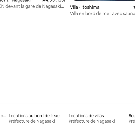
N devant la gare de Nagasaki]
Villa ⋅ Itoshima
s de la gare de Nagasaki | À 7
Villa en bord de mer avec sauna
 pied du terminal de bus de la
barbecue - Code Rooms Itoshi
gasaki | Prix G Mark Design...
Location de maisons de vacances
Locations au bord de l'eau
Locations de villas
Bou
Préfecture de Nagasaki
Préfecture de Nagasaki
Pré