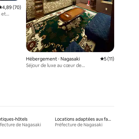
Évaluation moyenne sur la base de 70 commentaires : 4,89 sur 5
4,89 (70)
 et
ma
Hébergement ⋅ Nagasaki
Évaluation moyenn
5 (11)
Séjour de luxe au cœur de
Nagasaki | Location privée de cinq
chambres à coucher, avec lits à
baldaquin, dans une résidence moderne
japonaise de standing [convient aux
groupes nombreux]
tiques-hôtels
Locations adaptées aux familles
fecture de Nagasaki
Préfecture de Nagasaki