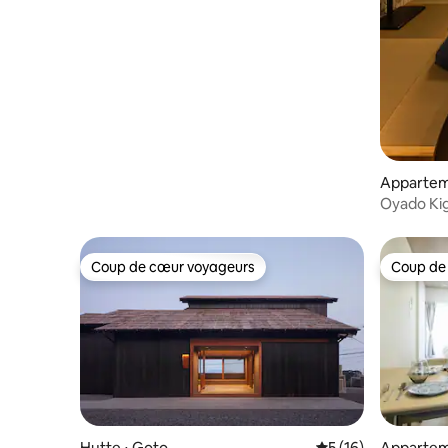
3 minutes du pont Shianbashi | Pour
télévision compatible avec Netflix +
5 personnes maximum
grand canapé ・Jeux de société (Jenga,
Blackbeard, UNO, cartes à jouer, etc.) ・
Cuisine spacieuse avec cuisinière à trois
feux (réfrigérateur / four à micro-ondes
/ bouilloire / casserole / verres à vin) la
vaisselle pour enfants ・ Lave-linge +
sèche-linge séparé (également pour les
séjours de longue durée ◎)
Appartem
Oyado Kig
Stadium C
moderne d
Coup de cœur voyageurs
Coup de
Coup de cœur voyageurs
Coup de
Hutte ⋅ Goto
Évaluation moyenne
5 (16)
Appartem