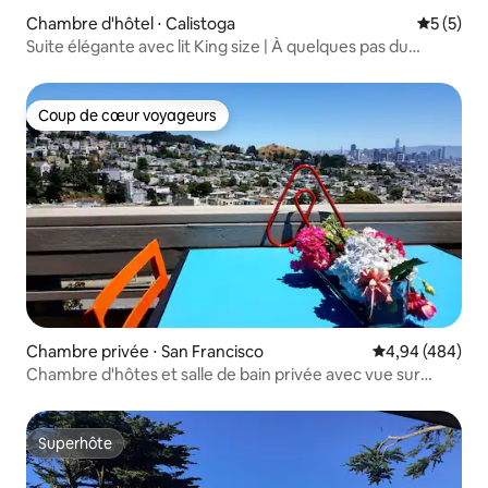
Chambre d'hôtel ⋅ Calistoga
Évaluatio
5 (5)
Suite élégante avec lit King size | À quelques pas du
centre-ville de Calistoga
Coup de cœur voyageurs
Coup de cœur voyageurs
Chambre privée ⋅ San Francisco
Évaluation moy
4,94 (484)
Chambre d'hôtes et salle de bain privée avec vue sur
Castro et la ville
Superhôte
Superhôte