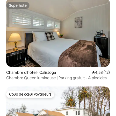
Superhôte
Superhôte
Chambre d'hôtel ⋅ Calistoga
Évaluation mo
4,58 (12)
Chambre Queen lumineuse | Parking gratuit - À pied des
vignobles
Coup de cœur voyageurs
Coup de cœur voyageurs