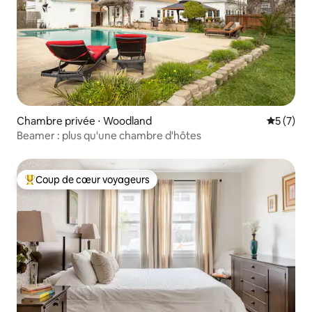
Chambre privée ⋅ Woodland
Évaluatio
5 (7)
Beamer : plus qu'une chambre d'hôtes
Coup de cœur voyageurs
Coups de cœur voyageurs les plus appréciés