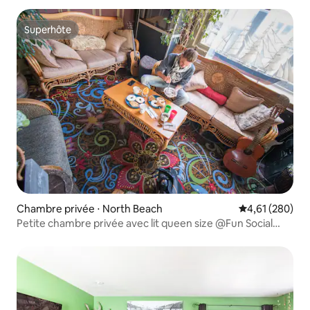
Superhôte
Superhôte
Chambre privée ⋅ North Beach
Évaluation moy
4,61 (280)
Petite chambre privée avec lit queen size @Fun Social
Hostel 1