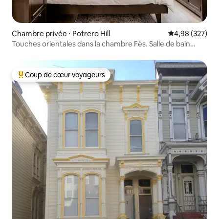
Chambre privée ⋅ Potrero Hill
Évaluation moy
4,98 (327)
Touches orientales dans la chambre Fès. Salle de bain
privative. Neuve. Vues
Coup de cœur voyageurs
Coups de cœur voyageurs les plus appréciés