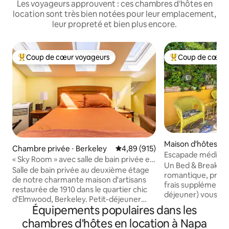
Les voyageurs approuvent : ces chambres d'hôtes en
location sont très bien notées pour leur emplacement,
leur propreté et bien plus encore.
Coup de cœur voyageurs
Coup de cœur 
Coups de cœur voyageurs les plus appréciés
Coups de cœur vo
Maison d'hôtes ⋅ 
Chambre privée ⋅ Berkeley
Évaluation moyenne sur la base 
4,89 (915)
Escapade méditer
« Sky Room » avec salle de bain privée et
déjeuner à Heald
Un Bed & Breakfast
petit déjeuner à 7 plats
Salle de bain privée au deuxième étage
romantique, presq
de notre charmante maison d'artisans
frais supplémentai
restaurée de 1910 dans le quartier chic
déjeuner) vous at
d'Elmwood, Berkeley. Petit-déjeuner
maison restaurée 
Équipements populaires dans les
sain de 7 articles ! Note de 4,98 au cours
un coin paisible d
de l'année passée. Prêt pour les affaires.
chambres d'hôtes en location à Napa
Sonoma. Notre route rurale est calme,
Chambre avec 4 puits de lumière (avec