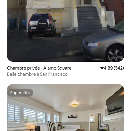
Chambre privée ⋅ Alamo Square
Évaluation moy
4,89 (542)
Belle chambre à San Francisco
Superhôte
Superhôte