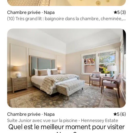
Chambre privée ⋅ Napa
Évaluatio
5 (3)
(10) Très grand lit : baignoire dans la chambre, cheminée,
petit-déjeuner complet
Chambre privée ⋅ Napa
Évaluatio
5 (6)
Suite Junior avec vue sur la piscine - Hennessey Estate
Quel est le meilleur moment pour visiter