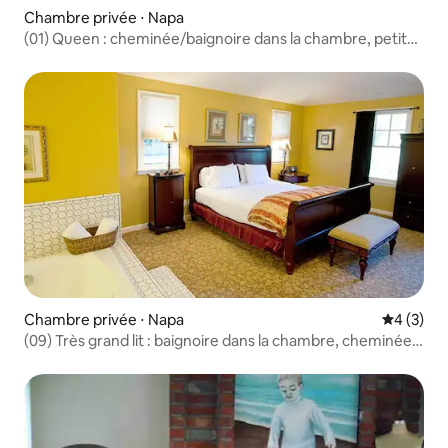
Chambre privée ⋅ Napa
(01) Queen : cheminée/baignoire dans la chambre, petit
déjeuner complet
Chambre privée ⋅ Napa
Évaluatio
4 (3)
(09) Très grand lit : baignoire dans la chambre, cheminée,
petit déjeuner complet