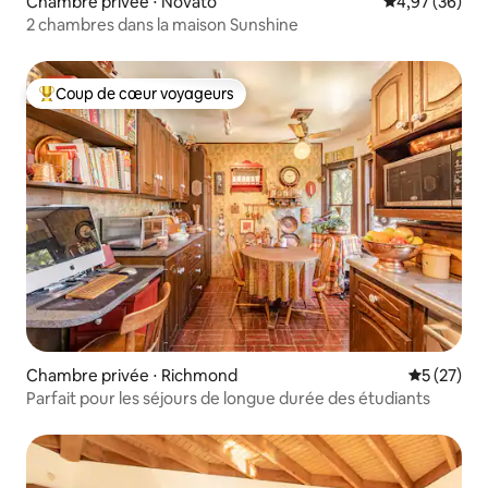
Chambre privée ⋅ Novato
Évaluation mo
4,97 (36)
2 chambres dans la maison Sunshine
Coup de cœur voyageurs
Coups de cœur voyageurs les plus appréciés
Chambre privée ⋅ Richmond
Évaluation
5 (27)
Parfait pour les séjours de longue durée des étudiants