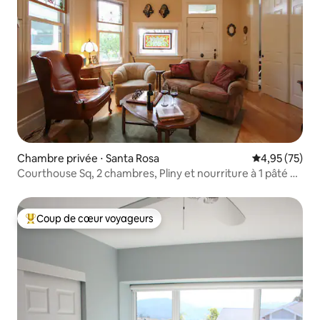
Chambre privée ⋅ Santa Rosa
Évaluation mo
4,95 (75)
Courthouse Sq, 2 chambres, Pliny et nourriture à 1 pâté de
maisons
Coup de cœur voyageurs
Coups de cœur voyageurs les plus appréciés