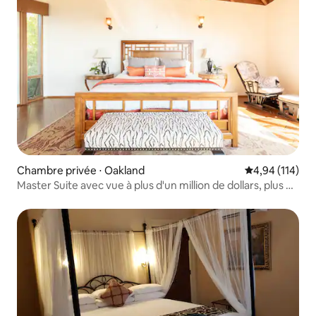
Chambre privée ⋅ Oakland
Évaluation moy
4,94 (114)
Master Suite avec vue à plus d'un million de dollars, plus de
74 m² !