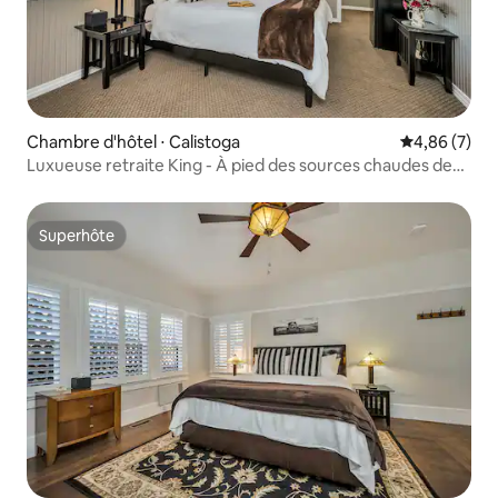
Chambre d'hôtel ⋅ Calistoga
Évaluation m
4,86 (7)
Luxueuse retraite King - À pied des sources chaudes de
Calistoga
Superhôte
Superhôte