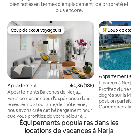
bien notés en termes d'emplacement, de propreté et
plus encore.
Coup de cœur voyageurs
Coup de cœur 
Coup de cœur voyageurs
Coups de cœur vo
Appartement en r
Luxueux à Nerja, v
Appartement
Évaluation moyenne sur la base 
4,86 (185)
incomparable
Profitez d'une vue
Appartements Balcones de Nerja,
degrés sur la Méd
Appartement avec...
Forts de nos années d'expérience dans
position parfaite o
le secteur du tourisme/de l'hôtellerie,
Commencez la jou
nous avons créé cet hébergement pour
de café sur la gén
que vous profitiez de votre séjour à
pendant que le sole
Équipements populaires dans les
Nerja comme si vous étiez chez vous.
les rayons du solei
Charmant appartement d'une chambre
locations de vacances à Nerja
long de la journée.
avec lit et matelas de haute qualité
magnifique pisci