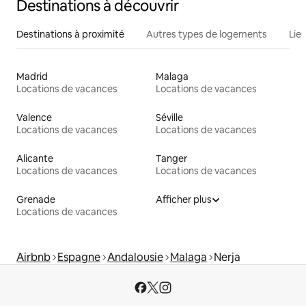
Destinations à découvrir
Destinations à proximité
Autres types de logements
Lie
Madrid
Malaga
Locations de vacances
Locations de vacances
Valence
Séville
Locations de vacances
Locations de vacances
Alicante
Tanger
Locations de vacances
Locations de vacances
Grenade
Afficher plus
Locations de vacances
Airbnb
Espagne
Andalousie
Malaga
Nerja