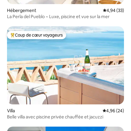
Hébergement
Évaluation mo
4,94 (33)
La Perla del Pueblo ~ Luxe, piscine et vue sur la mer
Coup de cœur voyageurs
Coups de cœur voyageurs les plus appréciés
Villa
Évaluation mo
4,96 (24)
Belle villa avec piscine privée chauffée et jacuzzi