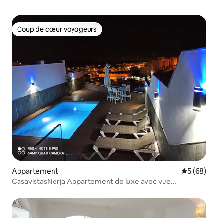
Coup de cœur voyageurs
Coup de cœur voyageurs
Appartement
Évaluation
5 (68)
CasavistasNerja Appartement de luxe avec vue
panoramique