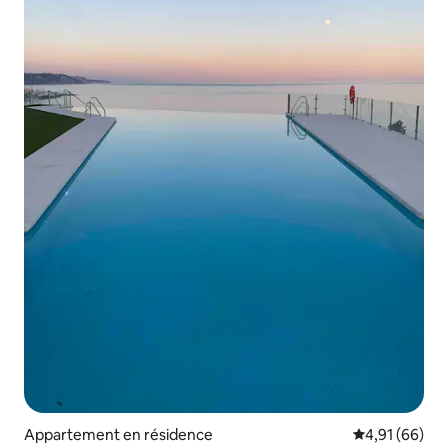
Appartement en résidence
Évaluation mo
4,91 (66)