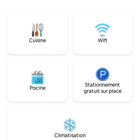
(2 m x 160 cm), grand salon, télévision
25 mètres de Nerja. Climatisation
connectée, Internet haut débit, balcons
chauffage au sol d
ensoleillés et vue sur les belles rues de
chambres. 2 chambres, 2 salles de bains,
Nerja. Cuisine américaine, neuve,
2 grandes terrass
entièrement équipée (four, lave-
cuisine dans un st
vaisselle, plaque vitrocéramique...) salle
Salle de sport co
de bain privée avec douche, gel douche,
intérieure et saun
Cuisine
Wifi
shampoing et serviettes. Toutes les
d'octobre à avril.
réservations incluent le linge de lit et les
serviettes. Si vous avez besoin de quoi
que ce soit de plus, contactez-nous !
Stationnement
Piscine
gratuit sur place
Climatisation