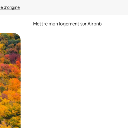
ue d'origine
Mettre mon logement sur Airbnb
sant glisser.