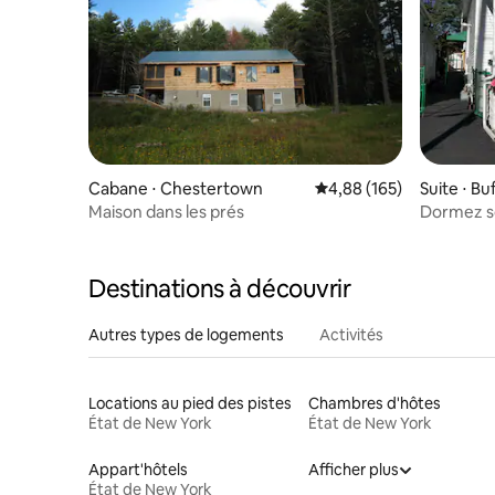
Cabane ⋅ Chestertown
Évaluation moyenne sur 
4,88 (165)
Suite ⋅ Bu
Maison dans les prés
Dormez so
Destinations à découvrir
Autres types de logements
Activités
Locations au pied des pistes
Chambres d'hôtes
État de New York
État de New York
Appart'hôtels
Afficher plus
État de New York