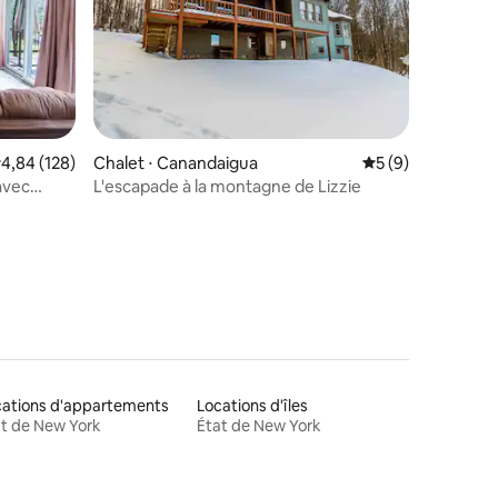
valuation moyenne sur la base de 128 commentaires : 4,84 sur 5
4,84 (128)
Chalet ⋅ Canandaigua
Évaluation moyenn
5 (9)
avec
L'escapade à la montagne de Lizzie
ntaires : 4,99 sur 5
cations d'appartements
Locations d'îles
t de New York
État de New York