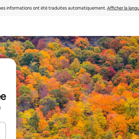
nes informations ont été traduites automatiquement. 
Afficher la lang
ée
s
hes vers le haut et vers le bas pour les parcourir ou en appuyant et en fai