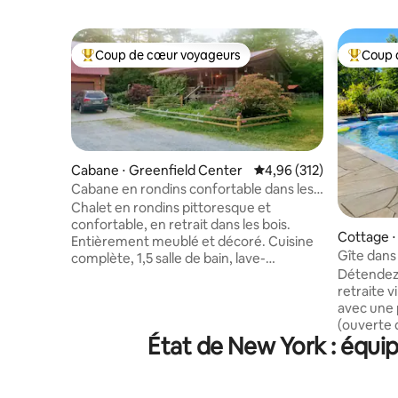
Coup de cœur voyageurs
Coup 
Coups de cœur voyageurs les plus appréciés
Coups de
Cabane ⋅ Greenfield Center
Évaluation moyenne sur
4,96 (312)
Cabane en rondins confortable dans les
bois
Chalet en rondins pittoresque et
confortable, en retrait dans les bois.
Cottage ⋅
Entièrement meublé et décoré. Cuisine
Gîte dans 
complète, 1,5 salle de bain, lave-
l'État, av
Détendez-
linge/sèche-linge. 1 chambre avec lit
retraite v
double et lit simple. 1 chambre avec lit
avec une 
Queen Size. 2 lits simples XL disponibles.
(ouverte 
Voir les photos pour les dimensions du lit.
État de New York : équip
quelques
Accessible aux personnes à mobilité
Kingston, 
réduite, espace bureau, Wi-Fi, PAS de
un accès f
téléphone fixe, bon signal Verizon,
aux march
télévision Roku, chauffage et