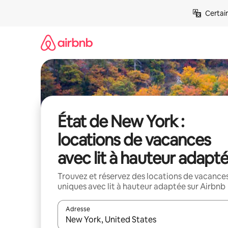
Aller
Certai
directement
au
contenu
État de New York :
locations de vacances
avec lit à hauteur adapt
Trouvez et réservez des locations de vacance
uniques avec lit à hauteur adaptée sur Airbnb
Adresse
Lorsque les résultats s'affichent, utilisez les flèc