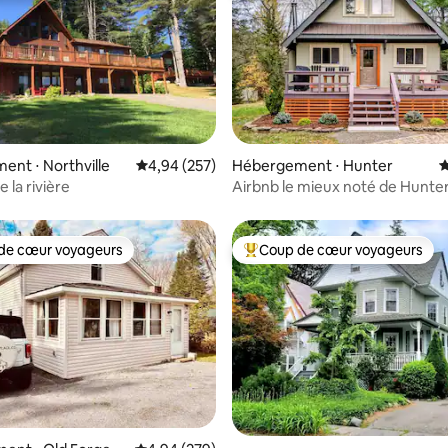
 la base de 34 commentaires : 4,85 sur 5
nt ⋅ Northville
Évaluation moyenne sur la base de 257 commen
4,94 (257)
Hébergement ⋅ Hunter
É
 la rivière
Airbnb le mieux noté de Hunter
Meilleur emplacement à quelqu
Lodge
de cœur voyageurs
Coup de cœur voyageurs
 cœur voyageurs les plus appréciés
Coups de cœur voyageurs les p