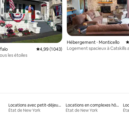
Hébergement ⋅ Monticello
É
Logement spacieux à Catskills 
la base de 165 commentaires : 4,88 sur 5
ffalo
Évaluation moyenne sur la base de 1 043 comme
4,99 (1 043)
jacuzzi couvert
us les étoiles
Locations avec petit-déjeuner
Locations en complexes hôteliers
Lo
État de New York
État de New York
Éta