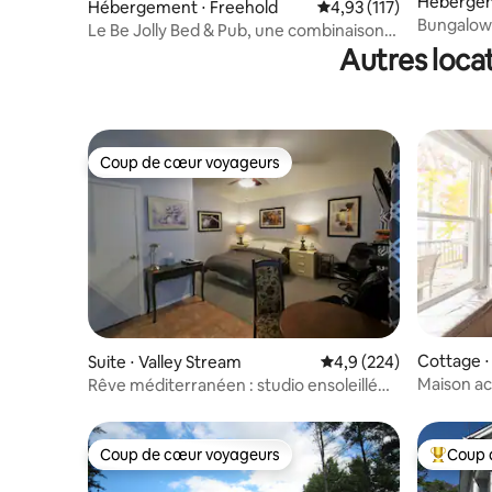
Hébergem
Hébergement ⋅ Freehold
Évaluation moyenne sur
4,93 (117)
Bungalow 
Le Be Jolly Bed & Pub, une combinaison
3 chambr
unique
Autres loca
Coup de cœur voyageurs
Coup de cœur voyageurs
Cottage ⋅
Suite ⋅ Valley Stream
Évaluation moyenne sur
4,9 (224)
Maison ac
Rêve méditerranéen : studio ensoleillé
bord du la
isolé
Coup de cœur voyageurs
Coup 
Coup de cœur voyageurs
Coups de