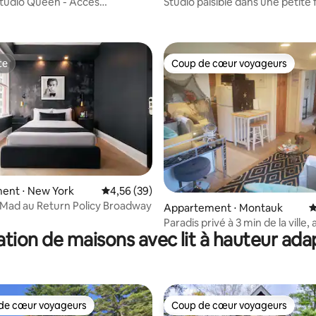
Studio Queen - Accès
Studio paisible dans une petite
 à Mobilité Réduite
ambiance chalet en rondins de 
te
Coup de cœur voyageurs
te
Coup de cœur voyageurs
ent ⋅ New York
Évaluation moyenne sur la base de 39 commen
4,56 (39)
 la base de 116 commentaires : 4,81 sur 5
Mad au Return Policy Broadway
Appartement ⋅ Montauk
É
Paradis privé à 3 min de la ville,
tion de maisons avec lit à hauteur ad
patinoire !
de cœur voyageurs
Coup de cœur voyageurs
 cœur voyageurs les plus appréciés
Coup de cœur voyageurs