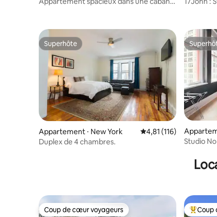
Appartement spacieux dans une cabane
17John : 
ADK
Personnes
Superhôte
Superhô
Superhôte
Superhô
Appartem
Appartement ⋅ New York
Évaluation moyenne sur
4,81 (116)
Studio No
Duplex de 4 chambres.
Loca
Coup de cœur voyageurs
Coup 
Coup de cœur voyageurs
Coups de