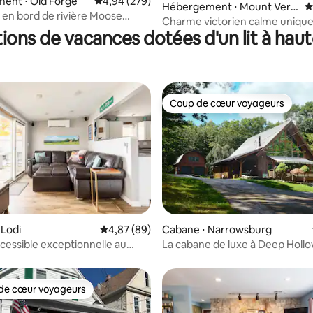
ent ⋅ Old Forge
Évaluation moyenne sur la base de 279 commen
4,94 (279)
 la base de 117 commentaires : 4,93 sur 5
Hébergement ⋅ Mount Vern
É
en bord de rivière Moose
on
Charme victorien calme unique 
es Old Forge NY
tions de vacances dotées d'un lit à hau
jeu 30 min de NYC
Coup de cœur voyageurs
Coup de cœur voyageurs
 Lodi
Évaluation moyenne sur la base de 89 commen
4,87 (89)
Cabane ⋅ Narrowsburg
 la base de 224 commentaires : 4,9 sur 5
cessible exceptionnelle au
La cabane de luxe à Deep Holl
c / Douche à l'italienne
de cœur voyageurs
 cœur voyageurs les plus appréciés