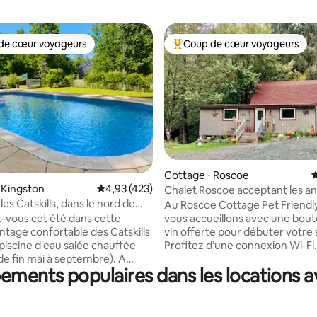
de cœur voyageurs
Coup de cœur voyageurs
 cœur voyageurs les plus appréciés
Coups de cœur voyageurs les p
 la base de 312 commentaires : 4,96 sur 5
Cottage ⋅ Roscoe
É
 Kingston
Évaluation moyenne sur la base de 423 comme
4,93 (423)
Chalet Roscoe acceptant les a
les Catskills, dans le nord de
compagnie
Au Roscoe Cottage Pet Friendl
ec piscine chauffée - Kingston
vous cet été dans cette
vous accueillons avec une boute
intage confortable des Catskills
vin offerte pour débuter votre 
piscine d'eau salée chauffée
Profitez d’une connexion Wi-Fi
de fin mai à septembre). À
puissante, d’un grand brasero, 
ements populaires dans les locations a
 minutes seulement de
barbecue et d’une cuisine ent
High Falls et Stone Ridge, avec
équipée avec tout ce dont vou
acile aux meilleurs restaurants,
besoin pour vous détendre et 
és fermiers, aux sentiers de
relaxer. Notre propriété est ni