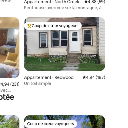
 ferme,
Appartement ⋅ North Creek
Évaluation moyenne su
4,88 (59)
bois
Penthouse avec vue sur la montagne, à
pied de Gore et de la rue principale
Coup de cœur voyageurs
Coups de cœur voyageurs les plus appréciés
taires : 4,56 sur 5
Appartement ⋅ Redwood
Évaluation moyenne sur
4,94 (187)
Un toit simple
valuation moyenne sur la base de 231 commentaires : 4,94 sur 5
4,94 (231)
 avec
aptée
Coup de cœur voyageurs
Coup de cœur voyageurs