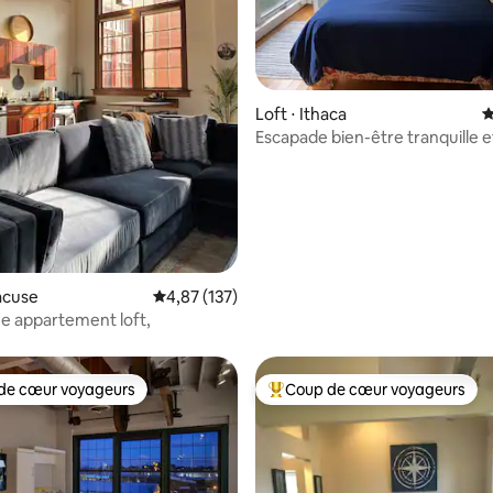
 la base de 174 commentaires : 4,98 sur 5
Loft ⋅ Ithaca
É
Escapade bien-être tranquille e
confortable
racuse
Évaluation moyenne sur la base de 137 comme
4,87 (137)
e appartement loft,
de cœur voyageurs
Coup de cœur voyageurs
 cœur voyageurs les plus appréciés
Coups de cœur voyageurs les p