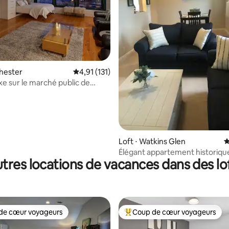
 la base de 433 commentaires : 4,91 sur 5
chester
Évaluation moyenne sur la base de 131 comme
4,91 (131)
xe sur le marché public de
 !
Loft ⋅ Watkins Glen
É
Élégant appartement historique
tres locations de vacances dans des lo
Flat Iron Building, appartement
de cœur voyageurs
Coup de cœur voyageurs
 cœur voyageurs les plus appréciés
Coups de cœur voyageurs les p