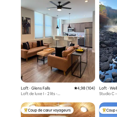
Loft ⋅ Glens Falls
Évaluation moyenne sur 
4,98 (104)
Loft ⋅ Wel
Loft de luxe I - 2 lits -
Studio C 
Café/Brasserie/Arts/Hockey
la rivière
Coup de cœur voyageurs
Coup 
Coups de cœur voyageurs les plus appréciés
Coups de