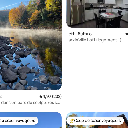
Loft ⋅ Buffalo
É
LarkinVille Loft (logement 1)
la base de 104 commentaires : 4,98 sur 5
ls
Évaluation moyenne sur la base de 232 commen
4,97 (232)
– dans un parc de sculptures sur
de cœur voyageurs
Coup de cœur voyageurs
 cœur voyageurs les plus appréciés
Coups de cœur voyageurs les p