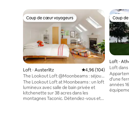
Coup de cœur voyageurs
Coup de
Coup de cœur voyageurs
Coup de
Loft ⋅ At
Loft dans
Loft ⋅ Austerlitz
Évaluation moyenne sur 
4,96 (104)
sur la riv
Apparteme
The Lookout Loft @Moonbeams : séjour
d'une fer
sur 38 acres
The Lookout Loft at Moonbeams : un loft
années 16
lumineux avec salle de bain privée et
équipeme
kitchenette sur 38 acres dans les
apparteme
montagnes Taconic. Détendez-vous et
Hudson di
écoutez les oiseaux sur votre terrasse
d'origine,
extérieure privée. Installez-vous
décor de 
confortablement près du foyer intérieur
campagne complète
au gaz en hiver. Explorez la propriété,
rivière Hu
située sur une route de gravier calme et
permet d'o