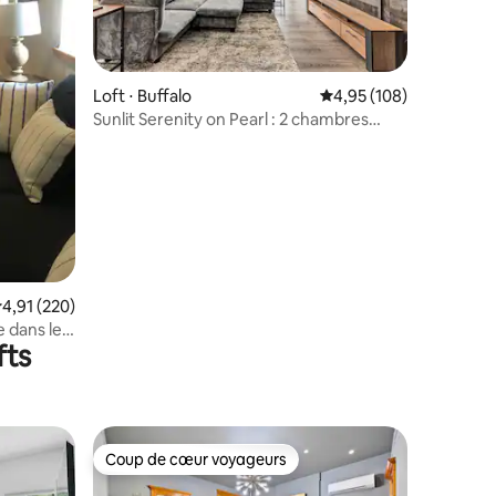
Loft ⋅ Buffalo
Évaluation moyenne sur
4,95 (108)
Sunlit Serenity on Pearl : 2 chambres
dans le centre-ville de Buffalo
ntaires : 4,91 sur 5
valuation moyenne sur la base de 220 commentaires : 4,91 sur 5
4,91 (220)
 dans le
fts
 3
Coup de cœur voyageurs
lus appréciés
Coup de cœur voyageurs