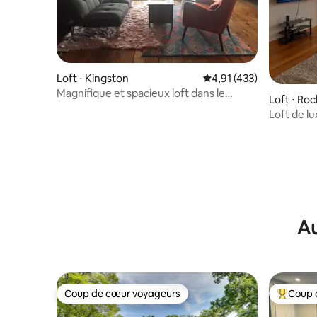
Loft ⋅ Kingston
Évaluation moyenne sur
4,91 (433)
Magnifique et spacieux loft dans le
Loft ⋅ Ro
quartier chic de Kingston
Loft de lu
Rochester
Au
Coup de cœur voyageurs
Coup 
Coup de cœur voyageurs
Coups de