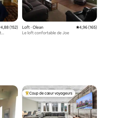
valuation moyenne sur la base de 152 commentaires : 4,88 sur 5
4,88 (152)
Loft ⋅ Olean
Évaluation moyenne sur
4,96 (165)
t
Le loft confortable de Joe
ntaires : 4,87 sur 5
Coup de cœur voyageurs
lus appréciés
Coups de cœur voyageurs les plus appréciés