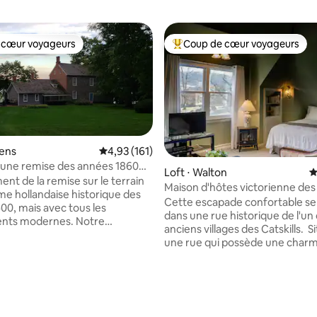
 cœur voyageurs
Coup de cœur voyageurs
 cœur voyageurs
Coups de cœur voyageurs les p
hens
Évaluation moyenne sur la base de 161 comme
4,93 (161)
 une remise des années 1860
la base de 104 commentaires : 4,96 sur 5
Loft ⋅ Walton
É
ière Hudson
nt de la remise sur le terrain
Maison d'hôtes victorienne de
me hollandaise historique des
1860 dans les Catskills
Cette escapade confortable se
00, mais avec tous les
dans une rue historique de l'un 
nts modernes. Notre
anciens villages des Catskills. S
nt au bord de la rivière
une rue qui possède une char
spose de poutres apparentes
église blanche encadrée, une 
 de planchers en bois, d'un
bibliothèque en pierre bleue et 
bon goût et d'une cuisine de
plus anciens opéras, transformé
. Situé au bord de la
de cinéma. Marchez jusqu'aux
dson avec accès à la plage,
antiquaires, restaurants, cafés,
bserver les aigles et les