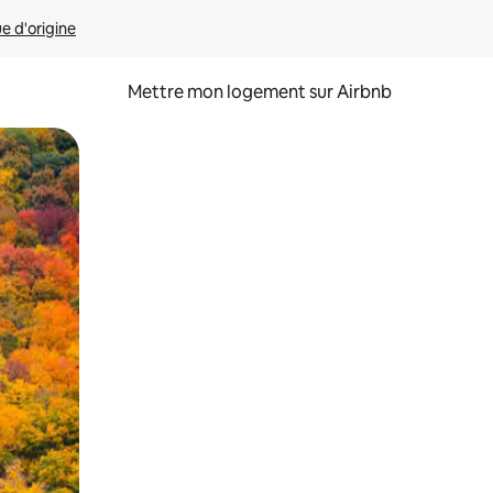
ue d'origine
Mettre mon logement sur Airbnb
sant glisser.