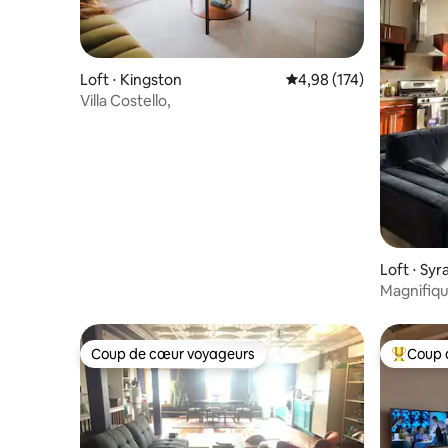
Loft ⋅ Kingston
Évaluation moyenne sur
4,98 (174)
Villa Costello,
Loft ⋅ Sy
Magnifiqu
Coup de cœur voyageurs
Coup 
Coup de cœur voyageurs
Coups de