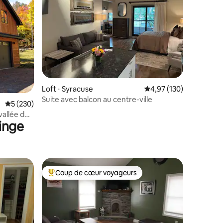
taires : 4,98 sur 5
Loft ⋅ Syracuse
Évaluation moyenne sur
4,97 (130)
Suite avec balcon au centre-ville
Évaluation moyenne sur la base de 230 commentaires : 5 sur 5
5 (230)
vallée de
linge
Coup de cœur voyageurs
Coups de cœur voyageurs les plus appréciés