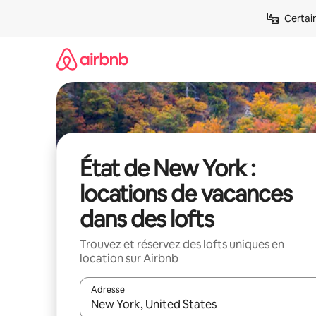
Aller
Certai
directement
au
contenu
État de New York :
locations de vacances
dans des lofts
Trouvez et réservez des lofts uniques en
location sur Airbnb
Adresse
Lorsque les résultats s'affichent, utilisez les flèc