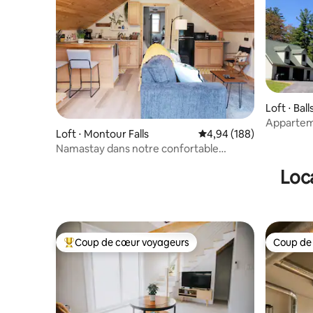
Loft ⋅ Bal
Appartemen
Loft ⋅ Montour Falls
Évaluation moyenne sur 
4,94 (188)
pratique
Namastay dans notre confortable
appartement de style loft
Loca
Coup de cœur voyageurs
Coup de
Coups de cœur voyageurs les plus appréciés
Coup de