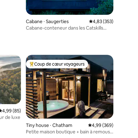
taires : 4,86 sur 5
Cabane ⋅ Saugerties
Évaluation moyenne sur
4,83 (353)
Cabane-conteneur dans les Catskills
(champ)
Coup de cœur voyageurs
lus appréciés
Coups de cœur voyageurs les plus appréciés
Évaluation moyenne sur la base de 85 commentaires : 4,99 sur 5
4,99 (85)
r de luxe
Tiny house ⋅ Chatham
Évaluation moyenne sur
4,99 (369)
mmentaires : 5 sur 5
Petite maison boutique + bain à remous
privé - à pied de la rue principale