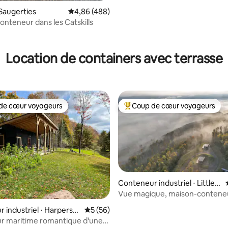
 la base de 126 commentaires : 4,87 sur 5
Saugerties
Évaluation moyenne sur la base de 488 commen
4,86 (488)
nteneur dans les Catskills
Location de containers avec terrasse
de cœur voyageurs
Coup de cœur voyageurs
 cœur voyageurs les plus appréciés
Coups de cœur voyageurs les p
Conteneur industriel ⋅ Little V
alley
Vue magique, maison-conteneu
 la base de 102 commentaires : 4,97 sur 5
 industriel ⋅ Harpersfi
Évaluation moyenne sur la base de 56 co
5 (56)
r maritime romantique d'une