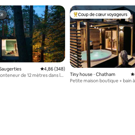
te
Coup de cœur voyageurs
te
Coups de cœur voyageurs les p
Saugerties
Évaluation moyenne sur la base de 348 commen
4,86 (348)
Tiny house ⋅ Chatham
É
nteneur de 12 mètres dans les
 la base de 102 commentaires : 4,97 sur 5
Petite maison boutique + bain 
privé - à pied de la rue principal