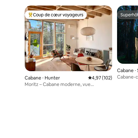
Coup de cœur voyageurs
Superhô
Coups de cœur voyageurs les plus appréciés
Superhô
Cabane ⋅ 
Cabane-co
Cabane ⋅ Hunter
Évaluation moyenne sur
4,97 (102)
Catskills
Moritz – Cabane moderne, vue
imprenable sur Hunter Mtn