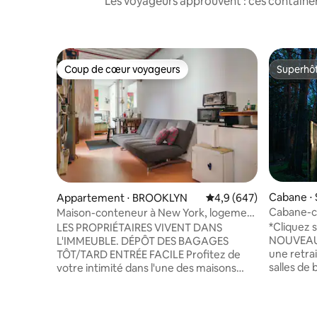
Les voyageurs approuvent : ces container
Coup de cœur voyageurs
Superhô
Coup de cœur voyageurs
Superhô
Cabane ⋅ 
Appartement ⋅ BROOKLYN
Évaluation moyenne sur
4,9 (647)
Cabane-co
Maison-conteneur à New York, logement
Catskills
de classe B
*Cliquez s
LES PROPRIÉTAIRES VIVENT DANS
NOUVEAU 
L'IMMEUBLE. DÉPÔT DES BAGAGES
une retra
TÔT/TARD ENTRÉE FACILE Profitez de
salles de 
votre intimité dans l'une des maisons
chalet co
historiques les plus uniques de New York.
RÉCEMMEN
Recevez un accueil chaleureux et des
bains équi
conseils utiles de la part d'hôtes dévoués