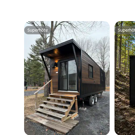
Superhôte
Superhô
Superhôte
Superhô