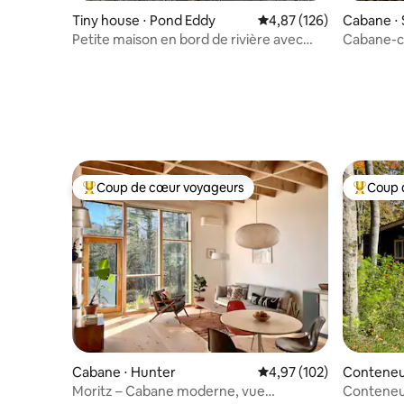
Tiny house ⋅ Pond Eddy
Évaluation moyenne sur
4,87 (126)
Cabane ⋅ 
Petite maison en bord de rivière avec
Cabane-co
vue imprenable
Coup de cœur voyageurs
Coup 
Coups de cœur voyageurs les plus appréciés
Coups de
Cabane ⋅ Hunter
Évaluation moyenne sur
4,97 (102)
Conteneur
eld
Moritz – Cabane moderne, vue
Conteneu