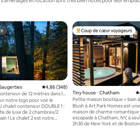
s aménagés en location sont très bien notés pour leur emplac
te
Coup de cœur voyageurs
te
Coups de cœur voyageurs les p
Saugerties
Évaluation moyenne sur la base de 348 commen
4,86 (348)
 la base de 647 commentaires : 4,9 sur 5
Tiny house ⋅ Chatham
É
nteneur de 12 mètres dans les
Petite maison boutique + bain 
ur notre logo pour voir le
privé - à pied de la rue principal
Blush à Art Park Homes est une
chalet conteneur DOUBLE 1 :
maison de charme romantique
ite de luxe de 2 chambres/2
escapade à Chatham, NY, à se
bain ! Le chalet 2 est notre
2h30 de New York et de Boston.
nteneur de 40 pieds
d'un jacuzzi privé, d'un foyer, d
T rénové, avec une salle de
loft de rêve, d'un lit Queen Size
pée, la climatisation et un