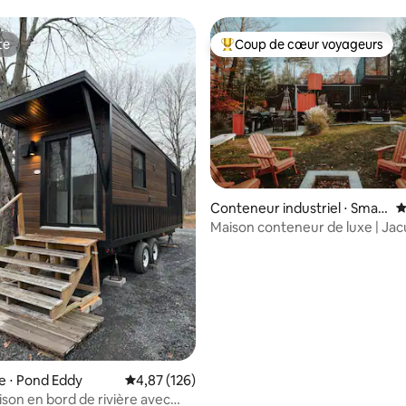
ans les Catskills
te
Coup de cœur voyageurs
te
Coups de cœur voyageurs les p
Conteneur industriel ⋅ Small
É
wood
Maison conteneur de luxe | Jac
bain à remous à ciel ouvert
e ⋅ Pond Eddy
Évaluation moyenne sur la base de 126 comme
4,87 (126)
ison en bord de rivière avec