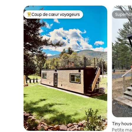
imprenable sur Hunter Mtn
chambre d
Coup de cœur voyageurs
Superhô
Coups de cœur voyageurs les plus appréciés
Superhô
Tiny hous
Petite ma