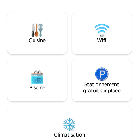
jacuzzi au feu de bois, situé au bord
authentique, des
d'une cascade et au milieu de 20 acres
modernes et des pla
de nature sauvage. Chaud en hiver et
comme un sauna au
frais en été, profitez de la terrasse, du
un dîner au bord de
foyer, du barbecue et du hamac. Le
Parfaitement conç
chalet est situé à deux heures au nord
temps entre amis, t
de New York et dispose d'un
détendre, Little Ri
Cuisine
Wifi
réfrigérateur, Wifi, propane, chauffage
escapade parfaite d
central et poêle à bois. Woodstock,
Villes voisines : Bar
Kingston, la rivière Hudson et des
Narrowsburg (25 m
sentiers de randonnée sont à
(30 min)
15 minutes.
Stationnement
Piscine
gratuit sur place
Climatisation