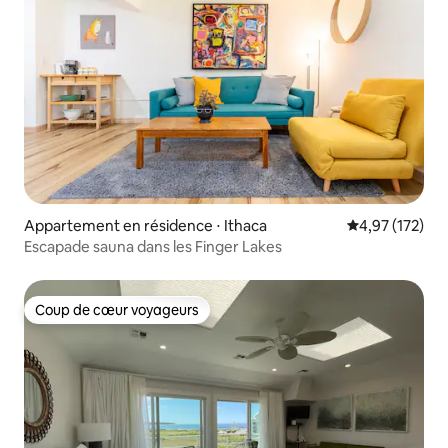
Appartement en résidence ⋅ Ithaca
Évaluation moy
4,97 (172)
Escapade sauna dans les Finger Lakes
Coup de cœur voyageurs
Coup de cœur voyageurs