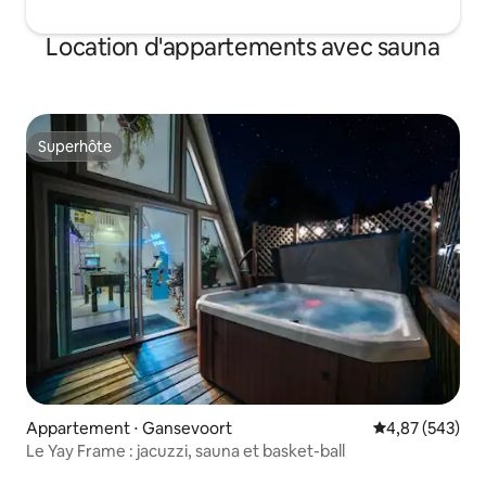
Location d'appartements avec sauna
Superhôte
Superhôte
Appartement ⋅ Gansevoort
Évaluation moy
4,87 (543)
Le Yay Frame : jacuzzi, sauna et basket-ball