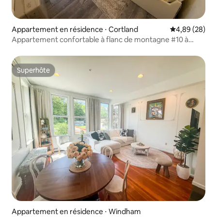
Appartement en résidence ⋅ Cortland
Évaluation mo
4,89 (28)
Appartement confortable à flanc de montagne #10 à
Greek Peak
Superhôte
Superhôte
Appartement en résidence ⋅ Windham