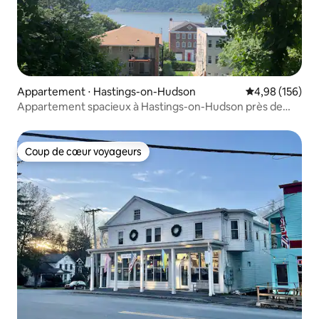
Appartement ⋅ Hastings-on-Hudson
Évaluation moy
4,98 (156)
Appartement spacieux à Hastings-on-Hudson près de
New York
Coup de cœur voyageurs
Coup de cœur voyageurs