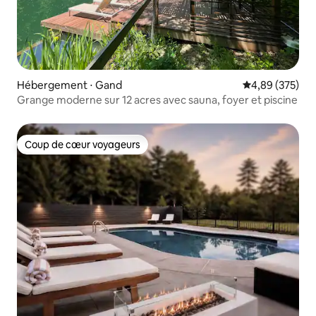
Hébergement ⋅ Gand
Évaluation moy
4,89 (375)
Grange moderne sur 12 acres avec sauna, foyer et piscine
Coup de cœur voyageurs
Coup de cœur voyageurs