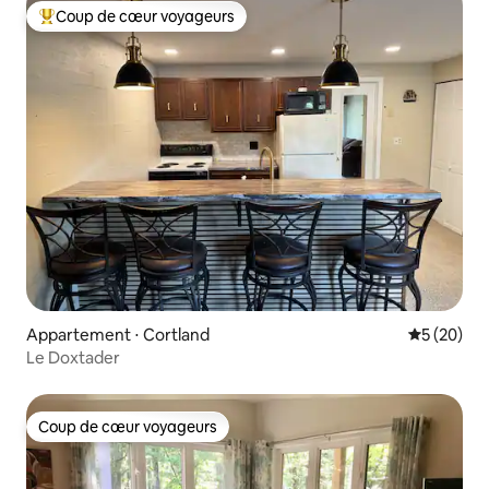
Coup de cœur voyageurs
Coups de cœur voyageurs les plus appréciés
Appartement ⋅ Cortland
Évaluation
5 (20)
Le Doxtader
Coup de cœur voyageurs
Coup de cœur voyageurs