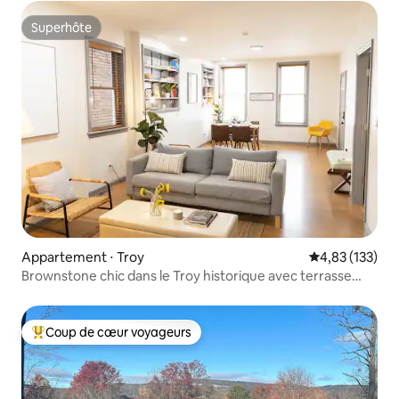
Superhôte
Superhôte
Appartement ⋅ Troy
Évaluation moy
4,83 (133)
Brownstone chic dans le Troy historique avec terrasse
meublée
Coup de cœur voyageurs
Coups de cœur voyageurs les plus appréciés