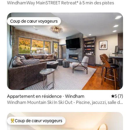
WindhamWay MainSTREET Retreat* à 5 min des pistes
Coup de cœur voyageurs
Coup de cœur voyageurs
Appartement en résidence ⋅ Windham
Évaluatio
5 (7)
Windham Mountain Ski In Ski Out - Piscine, jacuzzi, salle de
gym
Coup de cœur voyageurs
Coups de cœur voyageurs les plus appréciés