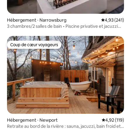
Hébergement ⋅ Narrowsburg
Évaluation moy
4,93 (241)
3 chambres/2 salles de bain • Piscine privative et jacuzzi
près de Bethel Woods
Coup de cœur voyageurs
Coup de cœur voyageurs
Hébergement ⋅ Newport
Évaluation moy
4,92 (119)
Retraite au bord de la rivière : sauna, jacuzzi, bain froid et