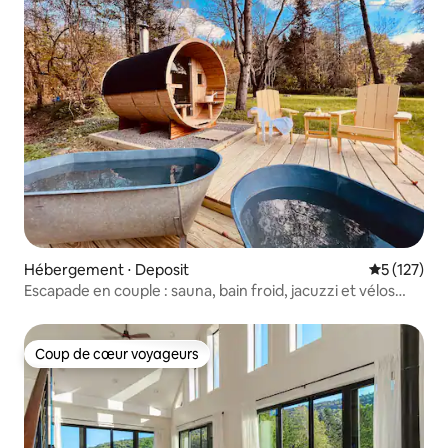
Hébergement ⋅ Deposit
Évaluation 
5 (127)
Escapade en couple : sauna, bain froid, jacuzzi et vélos
électriques
Coup de cœur voyageurs
Coup de cœur voyageurs