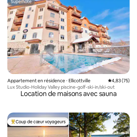
Superhôte
Superhôte
Appartement en résidence ⋅ Ellicottville
Évaluation mo
4,83 (75)
Lux Studio-Holiday Valley piscine-golf-ski-in/ski-out
Location de maisons avec sauna
Coup de cœur voyageurs
Coups de cœur voyageurs les plus appréciés