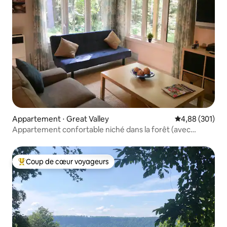
Appartement ⋅ Great Valley
Évaluation moy
4,88 (301)
Appartement confortable niché dans la forêt (avec
sauna)
Coup de cœur voyageurs
Coups de cœur voyageurs les plus appréciés