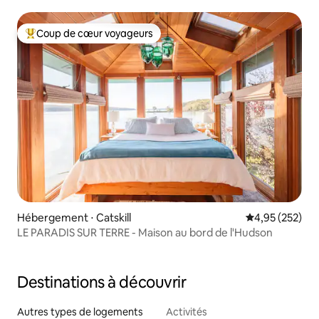
plus
Coup de cœur voyageurs
Coups de cœur voyageurs les plus appréciés
Hébergement ⋅ Catskill
Évaluation moy
4,95 (252)
LE PARADIS SUR TERRE - Maison au bord de l'Hudson
Destinations à découvrir
Autres types de logements
Activités