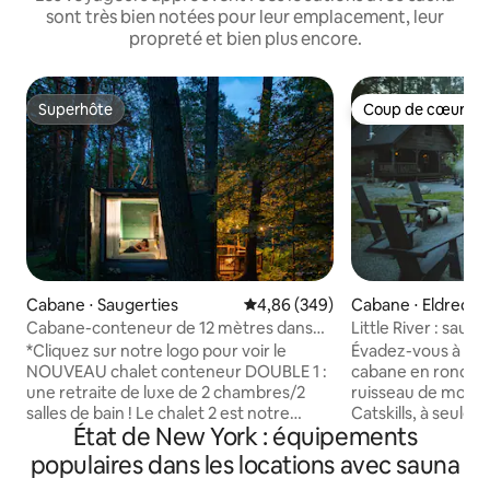
sont très bien notées pour leur emplacement, leur
propreté et bien plus encore.
Superhôte
Coup de cœur vo
Superhôte
Coup de cœur vo
Cabane ⋅ Saugerties
Évaluation moyenne sur la base 
4,86 (349)
Cabane ⋅ Eldred
Cabane-conteneur de 12 mètres dans
Little River : saun
les Catskills
cabane en rondins
*Cliquez sur notre logo pour voir le
Évadez-vous à Litt
NOUVEAU chalet conteneur DOUBLE 1 :
cabane en rondins 
une retraite de luxe de 2 chambres/2
ruisseau de monta
salles de bain ! Le chalet 2 est notre
Catskills, à seul
État de New York : équipements
chalet conteneur de 40 pieds
York et à 2,5 heure
RÉCEMMENT rénové, avec une salle de
Cette cabane de 2 l
populaires dans les locations avec sauna
bains équipée, la climatisation et un
offre un charme 