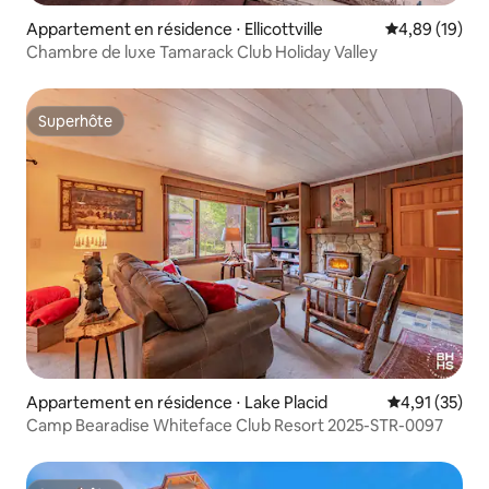
Appartement en résidence ⋅ Ellicottville
Évaluation mo
4,89 (19)
Chambre de luxe Tamarack Club Holiday Valley
Superhôte
Superhôte
Appartement en résidence ⋅ Lake Placid
Évaluation mo
4,91 (35)
Camp Bearadise Whiteface Club Resort 2025-STR-0097