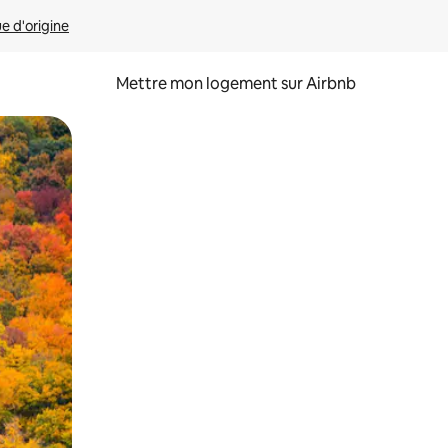
ue d'origine
Mettre mon logement sur Airbnb
sant glisser.