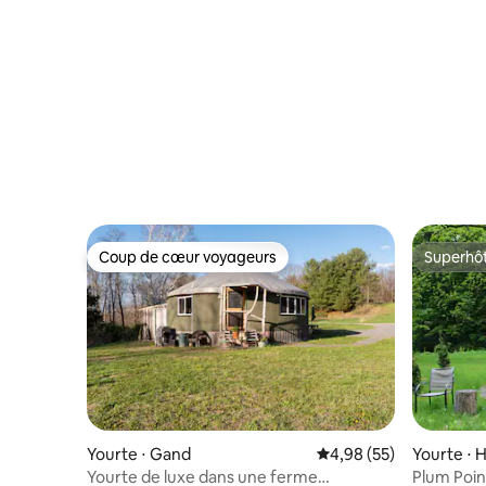
Coup de cœur voyageurs
Superhô
Coup de cœur voyageurs
Superhô
Yourte ⋅ Gand
Évaluation moyenne sur
4,98 (55)
Yourte ⋅ 
Yourte de luxe dans une ferme
Plum Poin