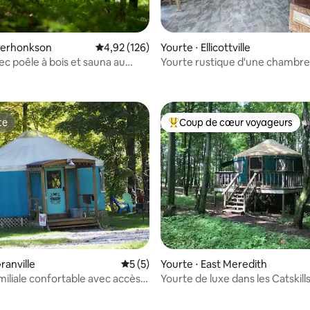
Kerhonkson
Évaluation moyenne sur la base de 126 comme
4,92 (126)
Yourte ⋅ Ellicottville
ec poêle à bois et sauna au
Yourte rustique d'une chambre
la base de 129 commentaires : 4,98 sur 5
Center
l'adresse EVL Yurts
te
Coup de cœur voyageurs
te
Coups de cœur voyageurs les p
ur la base de 9 commentaires : 4,78 sur 5
ranville
Évaluation moyenne sur la base de 5 co
5 (5)
Yourte ⋅ East Meredith
miliale confortable avec accès à
Yourte de luxe dans les Catskill
Oneonta et de Cooperstown