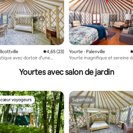
te
licottville
Évaluation moyenne sur la base de 23 comme
4,65 (23)
Yourte ⋅ Palenville
É
stique avec dortoir d'une
Yourte magnifique et sereine d
 la base de 45 commentaires : 4,96 sur 5
 l'EVL Yurts
Catskills
Yourtes avec salon de jardin
 cœur voyageurs
Superhôte
 cœur voyageurs
Superhôte