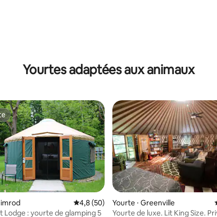
Yourtes adaptées aux animaux
te
te
 la base de 55 commentaires : 4,98 sur 5
Himrod
Évaluation moyenne sur la base de 50 comm
4,8 (50)
Yourte ⋅ Greenville
t Lodge : yourte de glamping 5
Yourte de luxe. Lit King Size. Pri