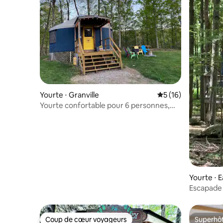
Yourte ⋅ Granville
Évaluation moyenne
5 (16)
Yourte confortable pour 6 personnes,
animaux acceptés
Yourte ⋅ 
Escapade 
glamping d
Coup de cœur voyageurs
Superhô