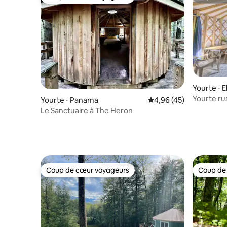
Coup de cœur voyageurs
Superhô
Yourte ⋅ El
Yourte ru
Yourte ⋅ Panama
Évaluation moyenne sur
4,96 (45)
chambre à
Le Sanctuaire à The Heron
Coup de cœur voyageurs
Coup de
Coup de cœur voyageurs
Coup de