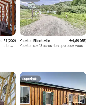
Superhôte
ntaires : 4,65 sur 5
valuation moyenne sur la base de 202 commentaires : 4,81 sur 5
4,81 (202)
Yourte ⋅ Ellicottville
Évaluation moyenne su
4,69 (65)
ans les
Yourtes sur 13 acres rien que pour vous
Superhôte
Superhôte