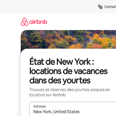
Aller
Certai
directement
au
contenu
État de New York :
locations de vacances
dans des yourtes
Trouvez et réservez des yourtes uniques en
location sur Airbnb
Adresse
Lorsque les résultats s'affichent, utilisez les flèc