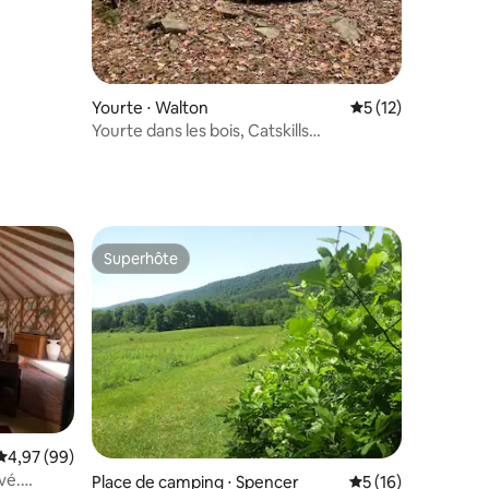
Yourte ⋅ Walton
Évaluation moyenne
5 (12)
Yourte dans les bois, Catskills
occidentales
Superhôte
Superhôte
entaires : 4,8 sur 5
Évaluation moyenne sur la base de 99 commentaires : 4,97 sur 5
4,97 (99)
vé.
Place de camping ⋅ Spencer
Évaluation moyenne
5 (16)