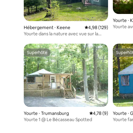
Yourte ⋅ 
Yourte av
Hébergement ⋅ Keene
Évaluation moyenne sur 
4,98 (129)
Retreat 
Yourte dans la nature avec vue sur la
Great Range
Superhôte
Superhô
Superhôte
Superhô
Yourte ⋅ Trumansburg
Évaluation moyenne s
4,78 (9)
Yourte ⋅ G
Yourte 1 @ Le Bécasseau Spotted
Yourte fa
la piscine