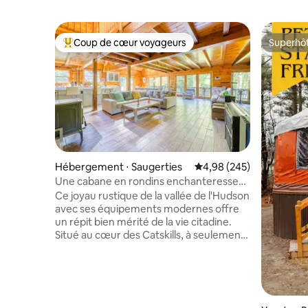
Coup de cœur voyageurs
Superhô
Coups de cœur voyageurs les plus appréciés
Superhô
Hébergement ⋅ Saugerties
Évaluation moyenne sur 
4,98 (245)
Une cabane en rondins enchanteresse
au cœur des Catskills
Ce joyau rustique de la vallée de l'Hudson
avec ses équipements modernes offre
un répit bien mérité de la vie citadine.
Situé au cœur des Catskills, à seulement
1,5 heure de New York, il offre la
possibilité de nager, de faire de la
randonnée, de pêcher, de chasser, de
jouer au tennis, de jouer au golf, de
visiter des fermes, de faire des