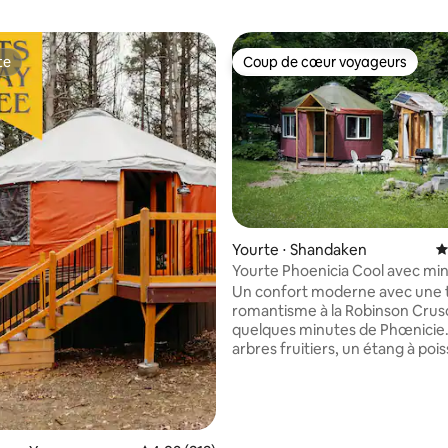
te
Coup de cœur voyageurs
te
Coup de cœur voyageurs
la base de 245 commentaires : 4,98 sur 5
Yourte ⋅ Shandaken
É
Yourte Phoenicia Cool avec min
prairie et climatisation !
Un confort moderne avec une 
romantisme à la Robinson Cruso
quelques minutes de Phœnicie
arbres fruitiers, un étang à poi
rouges et une prairie cachée po
amateurs de soleil. Un jardin de
sculptures fantaisiste pour les
d'art. Wi-Fi rapide. Eau de sourc
douce et cristalline – ramenez