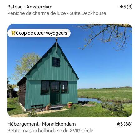
Bateau ⋅ Amsterdam
Évaluatio
5 (3)
Péniche de charme de luxe - Suite Deckhouse
Coup de cœur voyageurs
Coups de cœur voyageurs les plus appréciés
Hébergement ⋅ Monnickendam
Évaluation
5 (88)
Petite maison hollandaise du XVIIᵉ siècle