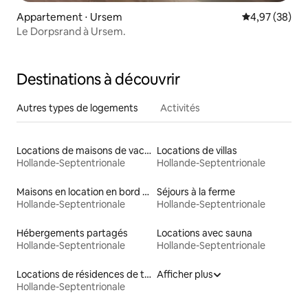
Appartement ⋅ Ursem
Évaluation mo
4,97 (38)
Le Dorpsrand à Ursem.
Destinations à découvrir
Autres types de logements
Activités
Locations de maisons de vacances
Locations de villas
Hollande-Septentrionale
Hollande-Septentrionale
Maisons en location en bord de mer
Séjours à la ferme
Hollande-Septentrionale
Hollande-Septentrionale
Hébergements partagés
Locations avec sauna
Hollande-Septentrionale
Hollande-Septentrionale
Locations de résidences de tourisme
Afficher plus
Hollande-Septentrionale