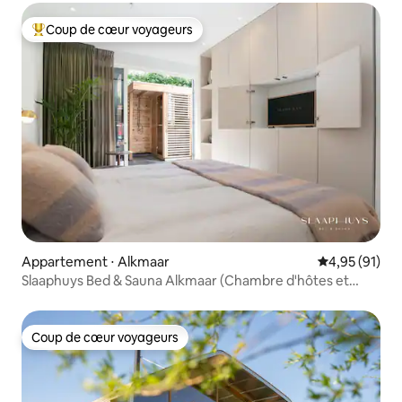
Coup de cœur voyageurs
Coups de cœur voyageurs les plus appréciés
Appartement ⋅ Alkmaar
Évaluation mo
4,95 (91)
Slaaphuys Bed & Sauna Alkmaar (Chambre d'hôtes et
sauna)
Coup de cœur voyageurs
Coup de cœur voyageurs