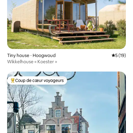
Tiny house ⋅ Hoogwoud
Évaluation
5 (19)
Wikkelhouse « Koester »
Coup de cœur voyageurs
Coups de cœur voyageurs les plus appréciés