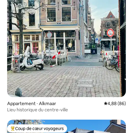
Appartement ⋅ Alkmaar
Évaluation mo
4,88 (86)
Lieu historique du centre-ville
Coup de cœur voyageurs
Coups de cœur voyageurs les plus appréciés