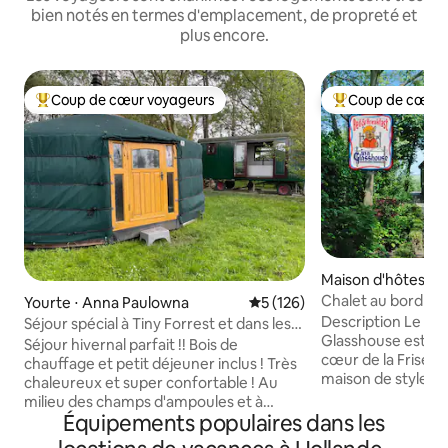
bien notés en termes d'emplacement, de propreté et
plus encore.
Coup de cœur voyageurs
Coup de cœur 
Coups de cœur voyageurs les plus appréciés
Coups de cœur vo
Maison d'hôtes ⋅
Chalet au bord de 
Yourte ⋅ Anna Paulowna
Évaluation moyenne sur la ba
5 (126)
moteur
Description Le Bed
Séjour spécial à Tiny Forrest et dans les
Glasshouse est si
champs de bulbes
Séjour hivernal parfait !! Bois de
cœur de la Frise o
chauffage et petit déjeuner inclus ! Très
maison de style co
chaleureux et super confortable ! Au
notre atelier de ve
milieu des champs d'ampoules et à
profond au bord de 
Équipements populaires dans les
seulement 15 minutes en voiture de la
tant que B&B mais 
plage se trouve cette propriété unique