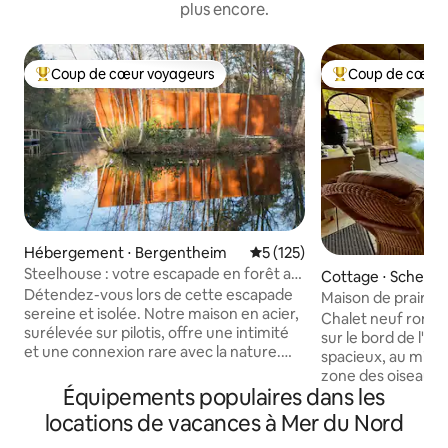
plus encore.
Coup de cœur voyageurs
Coup de cœur 
Coups de cœur voyageurs les plus appréciés
Coups de cœur vo
Hébergement ⋅ Bergentheim
Évaluation moyenne sur la ba
5 (125)
Steelhouse : votre escapade en forêt au
Cottage ⋅ Scherm
bord du lac
Détendez-vous lors de cette escapade
Maison de prairie
sereine et isolée. Notre maison en acier,
de l'eau !
Chalet neuf roma
surélevée sur pilotis, offre une intimité
sur le bord de l'eau
et une connexion rare avec la nature.
spacieux, au milieu
Détendez-vous dans le sauna pour une
zone des oiseaux 
retraite paisible. À son point culminant
Équipements populaires dans les
Hoorn. Profitez de 
au-dessus de l'eau, un coin salon avec un
d'une salle d'eau
locations de vacances à Mer du Nord
poêle à bois à 360 ° vous permet de
et baignoire ou pa
rester confortable. Profitez de soirées