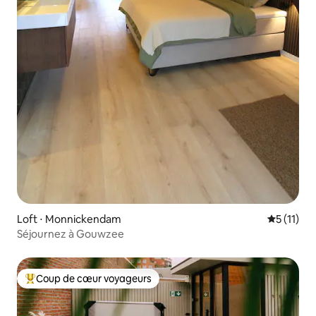
Loft ⋅ Monnickendam
Évaluatio
5 (11)
Séjournez à Gouwzee
Coup de cœur voyageurs
Coups de cœur voyageurs les plus appréciés