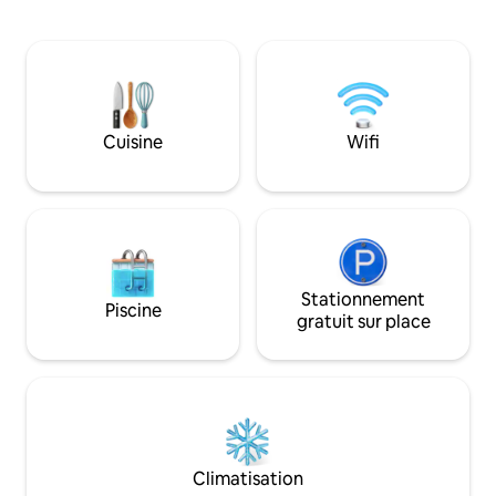
le canoë dans le 
cinéma avec un projecteur et un haut-
Cottage ressemble
parleur pour plus de divertissement. À
isolé, mais est é
l'extérieur, une spacieuse terrasse en
Hollande-Nord. Qu
bois avec une chaise longue, une table à
faire du vélo, de 
manger extérieure, un barbecue, un
observer les oisea
four à pizza et une vue imprenable sur le
villages ou simple
Cuisine
Wifi
lac vous attendent. Pour les
tout. C'est l'endr
propriétaires de chiens : la propriété est
votre souffle.
clôturée😊
Stationnement
Piscine
gratuit sur place
Climatisation