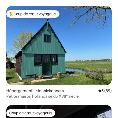
marché
Coup de cœur voyageurs
Coups de cœur voyageurs les plus appréciés
Hébergement ⋅ Monnickendam
Évaluation
5 (89)
Petite maison hollandaise du XVIIᵉ siècle
Coup de cœur voyageurs
Coup de cœur voyageurs