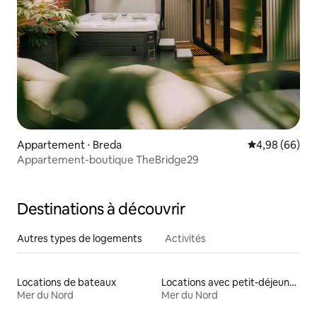
Appartement ⋅ Breda
Évaluation mo
4,98 (66)
Appartement-boutique TheBridge29
Destinations à découvrir
Autres types de logements
Activités
Locations de bateaux
Locations avec petit-déjeuner
Mer du Nord
Mer du Nord