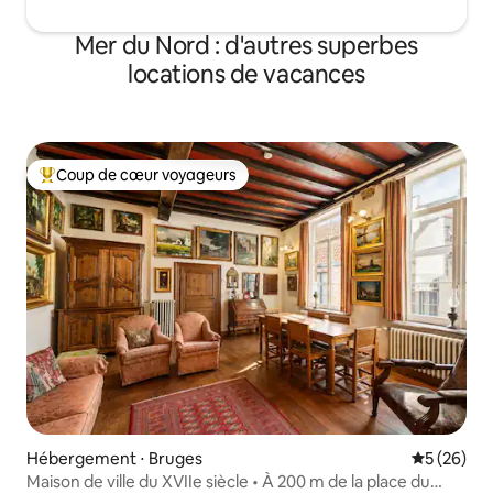
Mer du Nord : d'autres superbes
locations de vacances
Coup de cœur voyageurs
Coups de cœur voyageurs les plus appréciés
Hébergement ⋅ Bruges
Évaluation
5 (26)
Maison de ville du XVIIe siècle • À 200 m de la place du