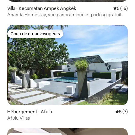
Villa ⋅ Kecamatan Ampek Angkek
Évaluation
5 (16)
Ananda Homestay, vue panoramique et parking gratuit
Coup de cœur voyageurs
Coup de cœur voyageurs
Hébergement ⋅ Afulu
Évaluatio
5 (7)
Afulu Villas