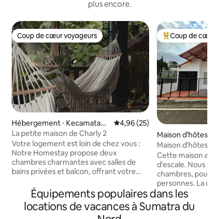
plus encore.
Coup de cœur voyageurs
Coup de cœur 
Coup de cœur voyageurs
Coups de cœur vo
Hébergement ⋅ Kecamatan
Évaluation moyenne sur la base
4,96 (25)
Bohorok
La petite maison de Charly 2
Maison d'hôtes ⋅
Votre logement est loin de chez vous :
ndiangin Koto Sel
Maison d'hôtes Pa
Notre Homestay propose deux
Cette maison a le
chambres charmantes avec salles de
d'escale. Nous fo
bains privées et balcon, offrant votre
chambres, pouvant 
propre oasis. Profitez d'une vue
personnes. La dist
imprenable sur la rivière et du
Équipements populaires dans les
Jam Gadang est inf
magnifique paysage du parc national de
tour de l'horloge
locations de vacances à Sumatra du
Gunung Leuser depuis votre balcon.
à pied. Il y a la cli
Dans notre séjour chez l'habitant, vous