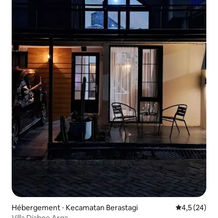
Hébergement ⋅ Kecamatan Berastagi
Évaluation m
4,5 (24)
Villa Djaboe Arga