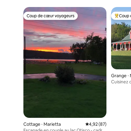
Emplaceme
Coup de cœur voyageurs
Coup 
Coup de cœur voyageurs
Coups de
Grange ⋅ 
Cuisinez
Cottage ⋅ Marietta
Évaluation moyenne sur
4,92 (87)
Escapade en couple au lac Otisco - cadre