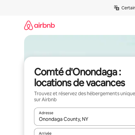
Aller
Certai
directement
au
contenu
Comté d'Onondaga :
locations de vacances
Trouvez et réservez des hébergements uniqu
sur Airbnb
Adresse
Lorsque les résultats s'affichent, utilisez les flèc
Arrivée