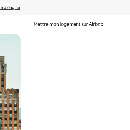
ue d'origine
Mettre mon logement sur Airbnb
sant glisser.