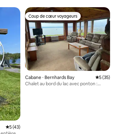
Coup de cœur voyageurs
lus appréciés
Coup de cœur voyageurs
mmentaires : 5 sur 5
Cabane ⋅ Bernhards Bay
Évaluation moyenne
5 (35)
Chalet au bord du lac avec ponton :
Sand & Fish Haven
Évaluation moyenne sur la base de 43 commentaires : 5 sur 5
5 (43)
entière,