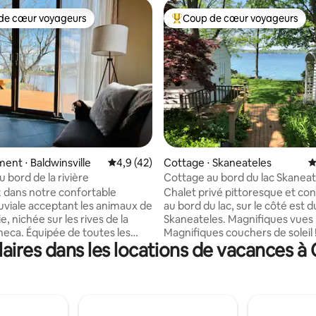
de cœur voyageurs
Coup de cœur voyageurs
 cœur voyageurs les plus appréciés
Coups de cœur voyageurs les p
nt ⋅ Baldwinsville
Évaluation moyenne sur la base de 42 comm
4,9 (42)
Cottage ⋅ Skaneateles
É
 la base de 43 commentaires : 4,98 sur 5
u bord de la rivière
Cottage au bord du lac Skaneat
 dans notre confortable
Chalet privé pittoresque et co
luviale acceptant les animaux de
au bord du lac, sur le côté est d
 nichée sur les rives de la
Skaneateles. Magnifiques vues !
eneca. Équipée de toutes les
Magnifiques couchers de soleil !
aires dans les locations de vacances 
s, y compris la climatisation
Emplacement clé ! Court trajet
le chauffage, le câble, l'Internet
bateau ou en voiture jusqu'au v
 et plusieurs places de
(2,9 mi) et toutes les attraction
ment. Notre prix par nuit est
chalet se trouve sur une propri
yageurs Matelas gonflable/parc
1 acre de 185 pieds en bord de l
demande Entrée Entrée
partagée avec le propriétaire. Quai pour