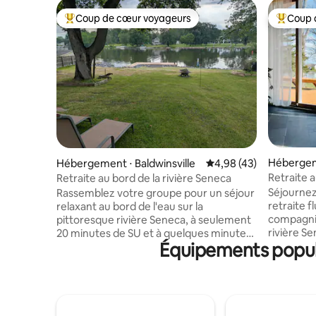
Coup de cœur voyageurs
Coup 
Coups de cœur voyageurs les plus appréciés
Coups de
Hébergeme
Hébergement ⋅ Baldwinsville
Évaluation moyenne sur
4,98 (43)
Retraite a
Retraite au bord de la rivière Seneca
Séjournez
Rassemblez votre groupe pour un séjour
retraite f
relaxant au bord de l'eau sur la
compagnie,
pittoresque rivière Seneca, à seulement
rivière S
20 minutes de SU et à quelques minutes
Équipements popul
commodité
seulement des commerces de Timber
centrale, 
Banks et de la Route 31. Cette maison
haut débit
rénovée peut accueillir 10 personnes et
stationne
dispose de 2 salles de bain complètes
pour 4 vo
rénovées, d'une cuisine équipée, d'une
pour bébé sur 
pièce utilisable en toutes saisons, d'une