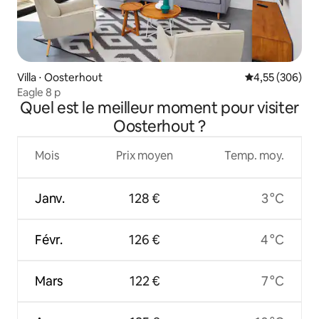
Villa ⋅ Oosterhout
Évaluation moy
4,55 (306)
Eagle 8 p
Quel est le meilleur moment pour visiter
Oosterhout ?
Mois
Prix moyen
Temp. moy.
Janv.
128 €
3 °C
Févr.
126 €
4 °C
Mars
122 €
7 °C