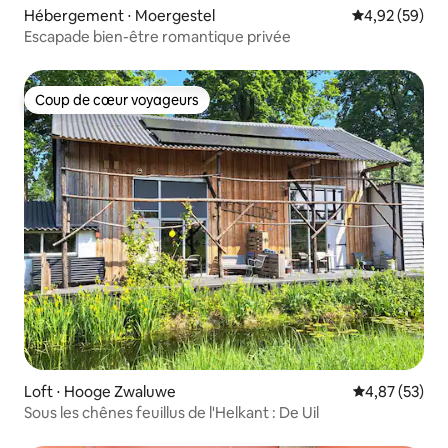
Hébergement ⋅ Moergestel
Évaluation mo
4,92 (59)
Escapade bien-être romantique privée
Coup de cœur voyageurs
Coup de cœur voyageurs
Loft ⋅ Hooge Zwaluwe
Évaluation mo
4,87 (53)
Sous les chênes feuillus de l'Helkant : De Uil