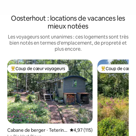
Oosterhout : locations de vacances les
mieux notées
Les voyageurs sont unanimes : ces logements sont très
bien notés en termes d'emplacement, de propreté et
plus encore.
Coup de cœur voyageurs
Coup de cœur 
Coups de cœur voyageurs les plus appréciés
Coups de cœur vo
Cabane de berger ⋅ Tetering
Évaluation moyenne sur la base 
4,97 (115)
en