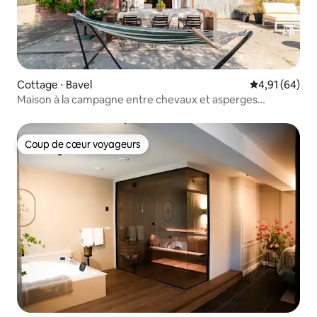
Cottage ⋅ Bavel
Évaluation mo
4,91 (64)
Maison à la campagne entre chevaux et asperges
(+piscine)
Coup de cœur voyageurs
Coup de cœur voyageurs