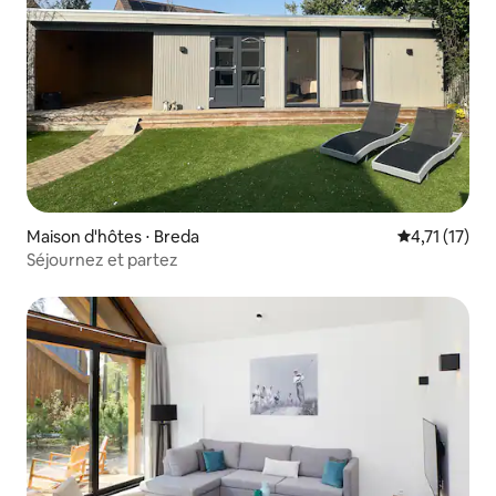
Maison d'hôtes ⋅ Breda
Évaluation m
4,71 (17)
Séjournez et partez