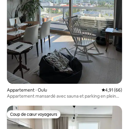
Appartement ⋅ Oulu
Évaluation mo
4,91 (66)
Appartement mansardé avec sauna et parking en plein
centre-ville
Coup de cœur voyageurs
Coup de cœur voyageurs