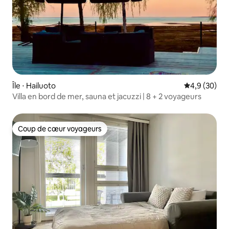
Île ⋅ Hailuoto
Évaluation m
4,9 (30)
Villa en bord de mer, sauna et jacuzzi | 8 + 2 voyageurs
Coup de cœur voyageurs
Coup de cœur voyageurs