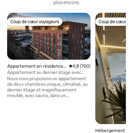
plus encore.
Coup de cœur voyageurs
Coup de cœur vo
Coup de cœur voyageurs
Coup de cœur vo
Appartement en résidence ⋅
Évaluation moyenne sur la base
4,8 (700)
Oulu
Appartement au dernier étage avec
terrasse sur le toit
Nous vous proposons un appartement
de deux chambres unique, climatisé, au
dernier étage et magnifiquement
meublé, avec sauna, dans un
emplacement fantastique près du
centre d'Oulu. RECHARGE DE VOITURE
ÉLECTRIQUE 10 €/jour. Une terrasse
unique sur le toit, plus large que
l'appartement, orientée plein sud, est le
rêve de tout amateur de soleil. De
Hébergement ⋅ O