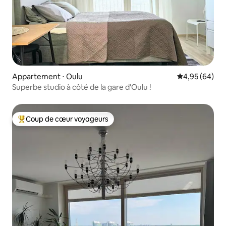
Appartement ⋅ Oulu
Évaluation mo
4,95 (64)
Superbe studio à côté de la gare d'Oulu !
Coup de cœur voyageurs
Coups de cœur voyageurs les plus appréciés