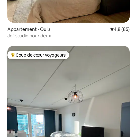
Appartement ⋅ Oulu
Évaluation m
4,8 (85)
Joli studio pour deux
Coup de cœur voyageurs
Coups de cœur voyageurs les plus appréciés