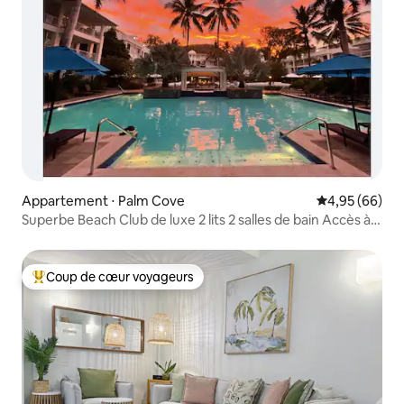
Appartement ⋅ Palm Cove
Évaluation mo
4,95 (66)
Superbe Beach Club de luxe 2 lits 2 salles de bain Accès à
la piscine
Coup de cœur voyageurs
Coups de cœur voyageurs les plus appréciés