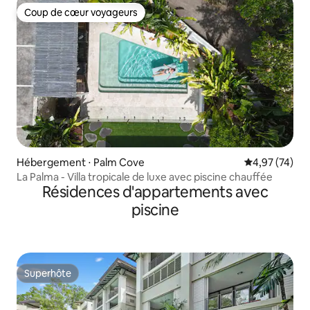
Coup de cœur voyageurs
Coup de cœur voyageurs
Hébergement ⋅ Palm Cove
Évaluation mo
4,97 (74)
La Palma - Villa tropicale de luxe avec piscine chauffée
Résidences d'appartements avec
piscine
Superhôte
Superhôte