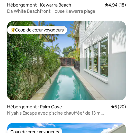
Hébergement ⋅ Kewarra Beach
Évaluation mo
4,94 (18)
Da White Beachfront House Kewarra plage
Coup de cœur voyageurs
Coups de cœur voyageurs les plus appréciés
Hébergement ⋅ Palm Cove
Évaluation
5 (20)
Niyah's Escape avec piscine chauffée* de 13 m
(*26 degrés)
Coup de cœur voyageurs