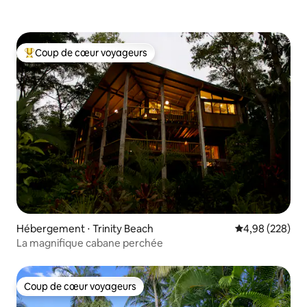
Coup de cœur voyageurs
Coups de cœur voyageurs les plus appréciés
Hébergement ⋅ Trinity Beach
Évaluation moy
4,98 (228)
La magnifique cabane perchée
Coup de cœur voyageurs
Coup de cœur voyageurs