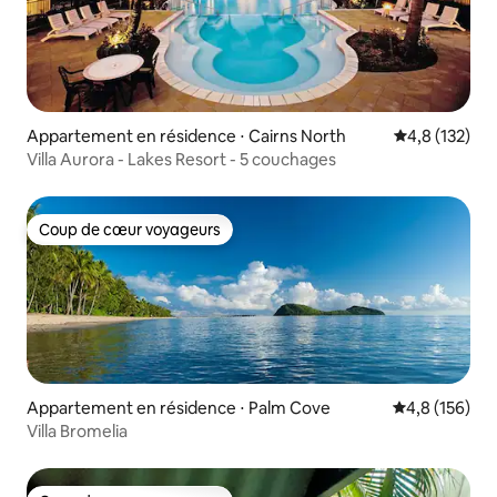
Appartement en résidence ⋅ Cairns North
Évaluation mo
4,8 (132)
Villa Aurora - Lakes Resort - 5 couchages
Coup de cœur voyageurs
Coup de cœur voyageurs
Appartement en résidence ⋅ Palm Cove
Évaluation mo
4,8 (156)
Villa Bromelia