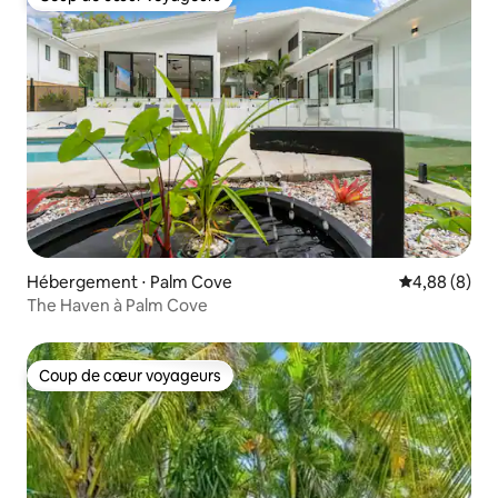
Coup de cœur voyageurs
Hébergement ⋅ Palm Cove
Évaluation m
4,88 (8)
The Haven à Palm Cove
Coup de cœur voyageurs
Coup de cœur voyageurs