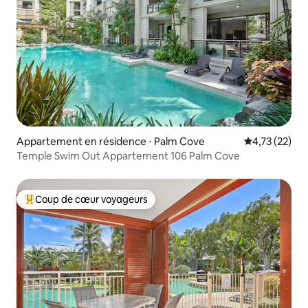
Appartement en résidence ⋅ Palm Cove
Évaluation mo
4,73 (22)
Temple Swim Out Appartement 106 Palm Cove
Coup de cœur voyageurs
Coups de cœur voyageurs les plus appréciés