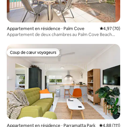
Appartement en résidence ⋅ Palm Cove
Évaluation mo
4,97 (70)
Appartement de deux chambres au Palm Cove Beach
Resort
Coup de cœur voyageurs
Coup de cœur voyageurs
Appartement en résidence ⋅ Parramatta Park
Évaluation moy
4,88 (111)