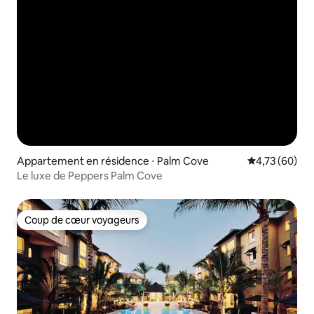
Appartement en résidence ⋅ Palm Cove
Évaluation mo
4,73 (60)
Le luxe de Peppers Palm Cove
Coup de cœur voyageurs
Coup de cœur voyageurs