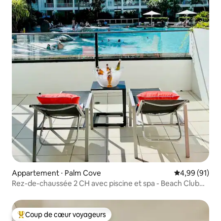
Appartement ⋅ Palm Cove
Évaluation mo
4,99 (91)
Rez-de-chaussée 2 CH avec piscine et spa - Beach Club
3213/3214
Coup de cœur voyageurs
Coups de cœur voyageurs les plus appréciés