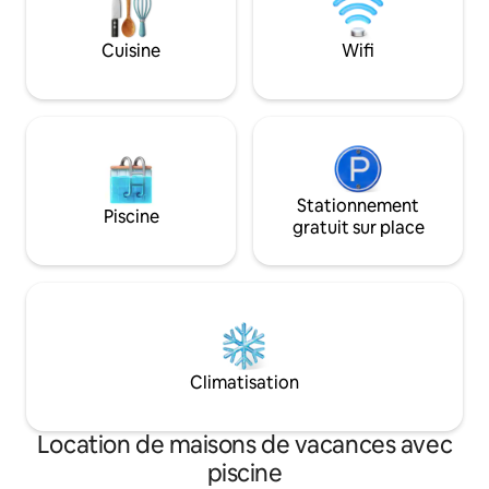
Propriétaires 🌴lo
la région ou pour tout ce dont vous
besoin 🌴 Veuillez 
pourriez avoir besoin. Venez séjourner,
règlement intérie
Cuisine
Wifi
nous serions ravis de partager notre
petit coin de paradis avec vous !
Stationnement
Piscine
gratuit sur place
Climatisation
Location de maisons de vacances avec
piscine