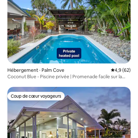
Hébergement ⋅ Palm Cove
Évaluation m
4,9 (62)
Coconut Blue - Piscine privée | Promenade facile sur la
plage
Coup de cœur voyageurs
Coup de cœur voyageurs