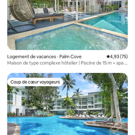
Logement de vacances ⋅ Palm Cove
Évaluation mo
4,93 (75)
Maison de type complexe hôtelier | Piscine de 15 m + spa |
À pied de la plage
Coup de cœur voyageurs
Coup de cœur voyageurs