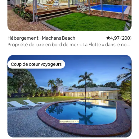
Hébergement ⋅ Machans Beach
Évaluation moy
4,97 (200)
Propriété de luxe en bord de mer « La Flotte » dans le nord
du Queensland
Coup de cœur voyageurs
Coup de cœur voyageurs