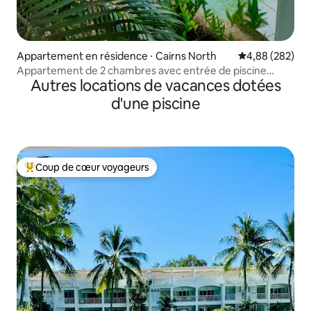
Appartement en résidence ⋅ Cairns North
Évaluation moy
4,88 (282)
Appartement de 2 chambres avec entrée de piscine
Autres locations de vacances dotées
depuis votre balcon
d'une piscine
Coup de cœur voyageurs
Coups de cœur voyageurs les plus appréciés