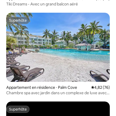
Tiki Dreams - Avec un grand balcon aéré
Superhôte
Superhôte
Appartement en résidence ⋅ Palm Cove
Évaluation mo
4,82 (76)
Chambre spa avec jardin dans un complexe de luxe avec
bar de piscine
Superhôte
Superhôte