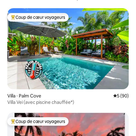
Coup de cœur voyageurs
Coups de cœur voyageurs les plus appréciés
Villa ⋅ Palm Cove
Évaluation
5 (90)
Villa Vei (avec piscine chauffée*)
Coup de cœur voyageurs
Coups de cœur voyageurs les plus appréciés