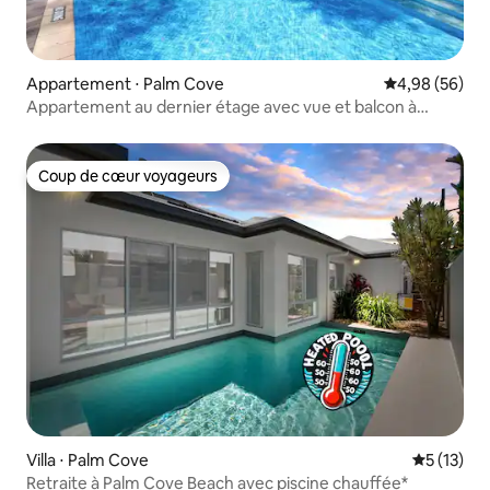
Appartement ⋅ Palm Cove
Évaluation mo
4,98 (56)
Appartement au dernier étage avec vue et balcon à
Palm Cove
Coup de cœur voyageurs
Coup de cœur voyageurs
Villa ⋅ Palm Cove
Évaluation
5 (13)
Retraite à Palm Cove Beach avec piscine chauffée*