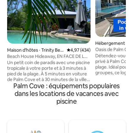
Hébergement ⋅ P
Oasis de Palm Cov
Maison d'hôtes ⋅ Trinity Bea
Évaluation moyenne sur la base 
4,97 (434)
Piscine chauffée •
ch
Détendez-vous dan
Beach House Hideaway, EN FACE DE LA
privé à Palm Cove,
PISCINE, à quelques pas de la plage !
Un petit coin de paradis avec une piscine
plage. Idéal pour l
tropicale à votre porte et à 3 minutes à
groupes, ce logem
pied de la plage. À 5 minutes en voiture
4 chambres dispos
de Palm Cove et à 30 minutes de la ville
chauffée, de plusi
Palm Cove : équipements populaires
de Cairns. La maison d'hôtes sur le
de tout ce dont vo
thème de la plage se trouve sur notre
dans les locations de vacances avec
Seaside Parade Esp
propriété et offre tout le confort d'un
piscine
🌴 À la recherche 
chez-soi. Spacieux, climatisé, avec
linge de maison, y 
cuisine, barbecue et mobilier au bord de
lavés pour chaque v
la piscine. Wi-Fi gratuit + Netflix. Notre
seulement 300 m 
maison est juste de l'autre côté du
cuisine et salon f
jardin ; nous sommes donc à portée de
sur la terrasse et 
main pour vous donner des conseils sur