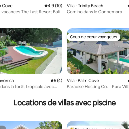
lm Cove
Évaluation moyenne sur la base de 10 comm
4,9 (10)
Villa ⋅ Trinity Beach
 vacances The Last Resort Bali
Comino dans le Connemara
r la base de 81 commentaires : 4,91 sur 5
te
Coup de cœur voyageurs
te
Coup de cœur voyageurs
ravonica
Évaluation moyenne sur la base de 4 co
5 (4)
Villa ⋅ Palm Cove
dans la forêt tropicale avec
Paradise Hosting Co. – Pura Vill
r la base de 19 commentaires : 4,95 sur 5
t vue sur la montagne
tropical
Locations de villas avec piscine