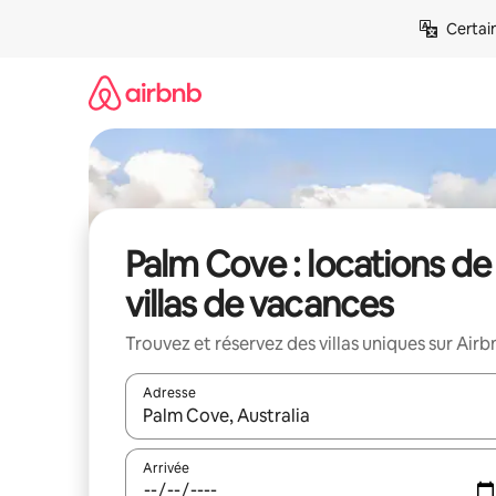
Aller
Certai
directement
au
contenu
Palm Cove : locations de
villas de vacances
Trouvez et réservez des villas uniques sur Airb
Adresse
Lorsque les résultats s'affichent, utilisez les flèc
Arrivée