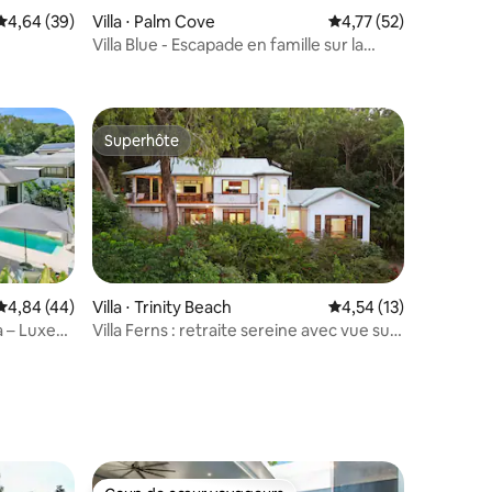
entaires : 4,9 sur 5
Évaluation moyenne sur la base de 39 commentaires : 4,64 sur 5
4,64 (39)
Villa ⋅ Palm Cove
Évaluation moyenne su
4,77 (52)
Villa Blue - Escapade en famille sur la
côte/piscine chauffée
Superhôte
Superhôte
mmentaires : 5 sur 5
Évaluation moyenne sur la base de 44 commentaires : 4,84 sur 5
4,84 (44)
Villa ⋅ Trinity Beach
Évaluation moyenne su
4,54 (13)
a – Luxe
Villa Ferns : retraite sereine avec vue sur
l'océan