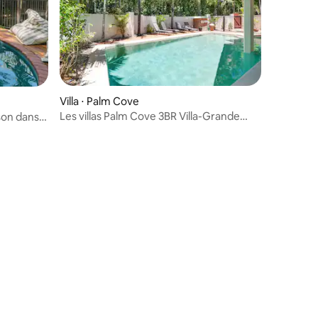
Villa ⋅ Palm Cove
Les villas Palm Cove 3BR Villa-Grande
son dans
piscine privée
entaires : 4,6 sur 5