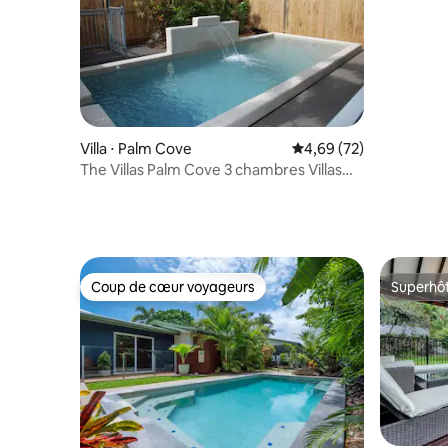
Villa ⋅ Palm Cove
Évaluation moyenne sur
4,69 (72)
The Villas Palm Cove 3 chambres Villas
avec piscine privée
Coup de cœur voyageurs
Superhô
Coup de cœur voyageurs
Superhô