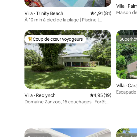
Villa ⋅ Pa
Maison de
Villa ⋅ Trinity Beach
Évaluation moyenne su
4,91 (81)
À 10 min à pied de la plage | Piscine |
Espace de travail | Barbecue
Coup de cœur voyageurs
Superhô
Coups de cœur voyageurs les plus appréciés
Superhô
Villa ⋅ Ca
Escapade 
Villa ⋅ Redlynch
Évaluation moyenne su
4,95 (19)
piscine e
Domaine Zanzoo, 16 couchages | Forêt
tropicale • Piscine et tennis