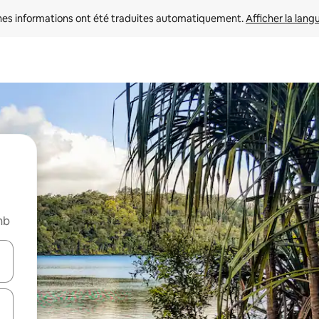
nes informations ont été traduites automatiquement. 
Afficher la lang
nb
hes vers le haut et vers le bas pour les parcourir ou en appuyant et en fai