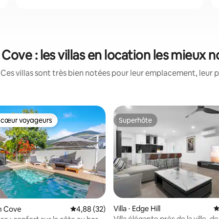
Cove : les villas en location les mieux 
Ces villas sont très bien notées pour leur emplacement, leur p
 cœur voyageurs
Superhôte
 cœur voyageurs
Superhôte
 la base de 22 commentaires : 4,86 sur 5
Villa ⋅ Edge Hill
É
lm Cove
Évaluation moyenne sur la base de 32 commen
4,88 (32)
Villa élégante près de la ville, de