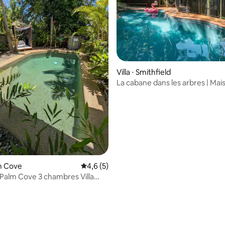
Villa ⋅ Smithfield
La cabane dans les arbres | Mai
la forêt tropicale avec piscine
lm Cove
Évaluation moyenne sur la base de 5 comm
4,6 (5)
s Palm Cove 3 chambres Villa
Piscine privée