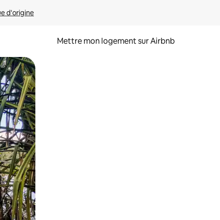
ue d'origine
Mettre mon logement sur Airbnb
sant glisser.