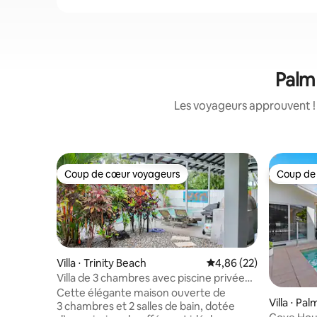
Palm 
Les voyageurs approuvent ! 
Coup de cœur voyageurs
Coup de
Coup de cœur voyageurs
Coup de
Villa ⋅ Trinity Beach
Évaluation moyenne sur
4,86 (22)
Villa de 3 chambres avec piscine privée
chauffée* de 13,5 m
Cette élégante maison ouverte de
Villa ⋅ Pa
3 chambres et 2 salles de bain, dotée