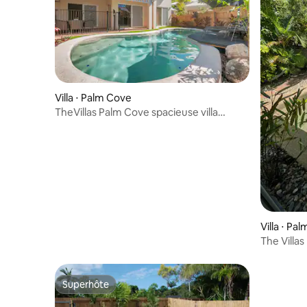
Villa ⋅ Palm Cove
TheVillas Palm Cove spacieuse villa
3 chambres piscine privée
Villa ⋅ Pa
The Villa
balinaise 
Superhôte
Superhôte