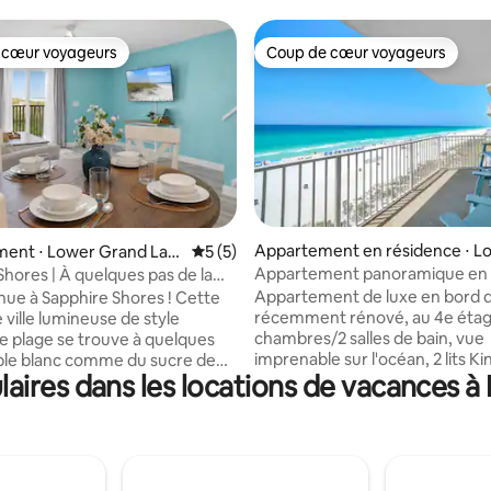
 cœur voyageurs
Coup de cœur voyageurs
 cœur voyageurs
Coup de cœur voyageurs
 sur la base de 13 commentaires : 5 sur 5
Appartement en résidence ⋅ L
ent ⋅ Lower Grand Lag
Évaluation moyenne sur la base de 5 co
5 (5)
g Beach
Appartement panoramique en 
Shores | À quelques pas de la
mer avec vue sur l'océan, salle 
our 8 personnes
Appartement de luxe en bord 
nue à Sapphire Shores ! Cette
piscine et Wi-Fi
récemment rénové, au 4e étag
 ville lumineuse de style
chambres/2 salles de bain, vue
e plage se trouve à quelques
imprenable sur l'océan, 2 lits Kin
ble blanc comme du sucre de
ires dans les locations de vacances 
lit Queen Size et deux lits jume
ty Beach, au sein de la
pliants, salon spacieux. Profite
té Summerhouse. 🛏️ Profitez
piscine chauffée, d'une salle de
res, de 2,5 salles de bains
d'une aire de pique-nique avec
 bain complète au rez-de-
barbecue. Marchez jusqu'à Pin
, d'une cuisine entièrement
Willy's et aux restaurants à prox
️ et d'un coin canapé-lit