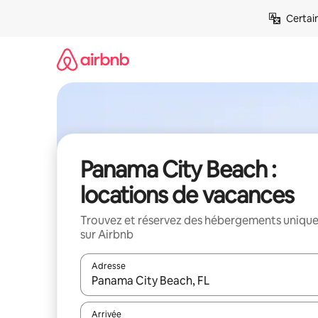
Aller
Certai
directement
au
contenu
Panama City Beach :
locations de vacances
Trouvez et réservez des hébergements uniqu
sur Airbnb
Adresse
Lorsque les résultats s'affichent, utilisez les flèc
Arrivée