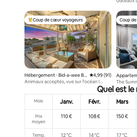
Gâteaux a
Coup de cœur voyageurs
Coup de
Coups de cœur voyageurs les plus appréciés
Coup de
Hébergement ⋅ Bid-a-wee Be
Évaluation moyenne su
4,99 (91)
Appartem
ach
Panama C
Animaux acceptés, vue sur l'océan !
The Summi
Quel est le
Plage privée et NOUVELLE PISCINE !
dans un 
Mois
Janv.
Févr.
Mars
110 €
108 €
150 €
Prix
moyen
12 °C
14 °C
17 °C
Temp.