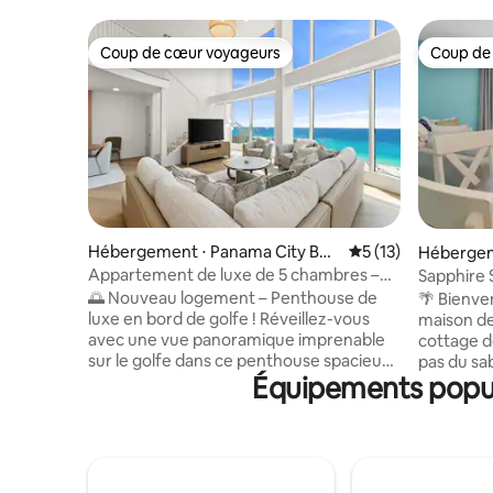
Coup de cœur voyageurs
Coup de
Coup de cœur voyageurs
Coup de
Hébergement ⋅ Panama City Bea
Évaluation moyenne
5 (13)
Hébergem
ch
oon
Appartement de luxe de 5 chambres –
Sapphire 
Vue sur le golfe – Panama City Beach
plage | P
🌅 Nouveau logement – Penthouse de
🌴 Bienve
luxe en bord de golfe ! Réveillez-vous
maison de
avec une vue panoramique imprenable
cottage d
sur le golfe dans ce penthouse spacieux
pas du sa
Équipements popula
de deux étages (5 chambres/4 salles de
Panama Ci
bain) à Panama City Beach. Avec plus de
communau
250 m², il est conçu pour les grandes
de 2 chamb
familles et les grands groupes : il peut
(salle de
accueillir confortablement jusqu’à
chaussée)
12 personnes. Profitez de la vue depuis
équipée 🍽