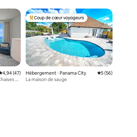
Coup de cœur voyageurs
Coups de cœur voyageurs les plus appréciés
Évaluation moyenne sur la base de 47 commentaires : 4,94 sur 5
4,94 (47)
Hébergement ⋅ Panama City
Évaluation moyenne
5 (56)
Chaises de
La maison de sauge
mmentaires : 5 sur 5