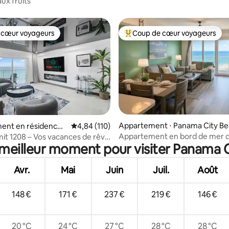
ux fruits
 cœur voyageurs
Coup de cœur voyageurs
 cœur voyageurs
Coups de cœur voyageurs les p
r la base de 91 commentaires : 4,99 sur 5
Appartement ⋅ Panama City Be
ent en résidence ⋅
Évaluation moyenne sur la base de 110 comme
4,84 (110)
h
ity
Appartement en bord de mer 
t 1208 – Vos vacances de rêve
 meilleur moment pour visiter Panama 
3 chambres. PCB. Pier Park. Pis
logement moderne !
Jacuzzi
Avr.
Mai
Juin
Juil.
Août
148 €
171 €
237 €
219 €
146 €
20 °C
24 °C
27 °C
28 °C
28 °C