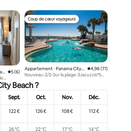
Coup de cœur voyageurs
lus appréciés
Coup de cœur voyageurs
Appartement ⋅ Panama City B
Évaluation moyenne su
4,96 (71)
ac
Évaluation moyenne sur la base de 6 commentaires : 5 sur 5
5 (6)
ntaires : 4,84 sur 5
each
Nouveau-2/2-Sur la plage-3Jacuzzis*5
de
Piscines-2 Chauffées*7Pl
City Beach ?
cine.
Sept.
Oct.
Nov.
Déc.
122 €
126 €
108 €
112 €
26 °C
22 °C
17 °C
14 °C