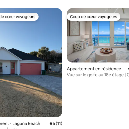
de cœur voyageurs
Coup de cœur voyageurs
 cœur voyageurs les plus appréciés
Coup de cœur voyageurs
Appartement en résidence ⋅
 sur la base de 57 commentaires : 5 sur 5
Panama City Beach
Vue sur le golfe au 18e étage | 
plage + Pier Park
ent ⋅ Laguna Beach
Évaluation moyenne sur la base de 11 co
5 (11)