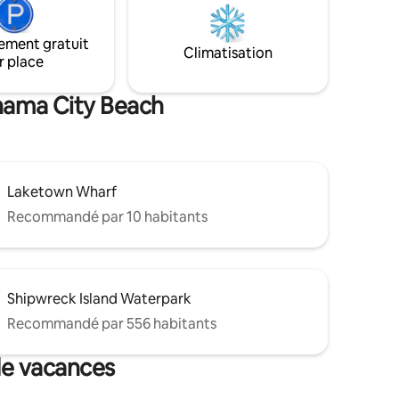
Ripley's
en bord de mer
ique
ement gratuit
 Coconut
Climatisation
r place
. Immeuble
de
ment
anama City Beach
ue.
Laketown Wharf
Recommandé par 10 habitants
Shipwreck Island Waterpark
Recommandé par 556 habitants
de vacances