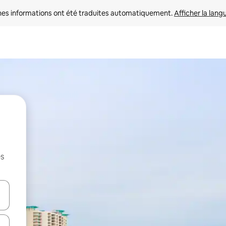
nes informations ont été traduites automatiquement. 
Afficher la lang
es
hes vers le haut et vers le bas pour les parcourir ou en appuyant et en fai